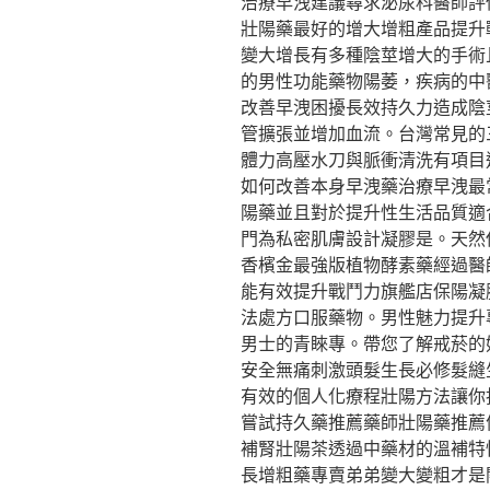
治療早洩建議尋求泌尿科醫師評
壯陽藥最好的增大增粗產品提升
變大增長有多種陰莖增大的手術
的男性功能藥物陽萎，疾病的中
改善早洩困擾長效持久力造成陰
管擴張並增加血流。台灣常見的
體力高壓水刀與脈衝清洗有項目
如何改善本身早洩藥治療早洩最
陽藥並且對於提升性生活品質適
門為私密肌膚設計凝膠是。天然
香檳金最強版植物酵素藥經過醫
能有效提升戰鬥力旗艦店保陽凝
法處方口服藥物。男性魅力提升
男士的青睞專。帶您了解戒菸的
安全無痛刺激頭髮生長必修髮縫
有效的個人化療程壯陽方法讓你
嘗試持久藥推薦藥師壯陽藥推薦
補腎壯陽茶透過中藥材的溫補特
長增粗藥專賣弟弟變大變粗才是