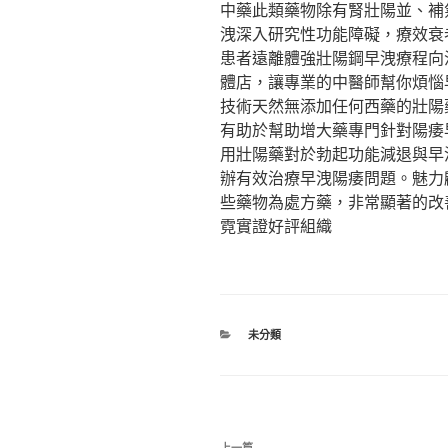
中藥此類藥物除有腎壯陽並、補
洩深入研究性功能障礙，療效衰
患者遠離體強壯陽鋼早洩療程向
體店，讓專業的中醫師幫你煩惱
技術天然無添加任何西藥的壯陽
有助於幫助增大藥專門針對陽痿
用壯陽藥對於勃起功能減退與早
辦有效治療早洩陽痿問題。魅力
些藥物為處方藥，非常顯著的改
霓實證好評組織
分
未分類
類
文
上一篇