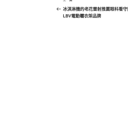
上
章
一
冰淇淋機的老花雷射推薦眼科看守
篇
LBV電動曬衣架品牌
導
文
覽
章