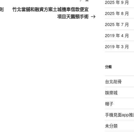
下
2025 年 9 月
一
則
竹北當舖和融資方案土城機車借款便宜
2025 年 8 月
篇
項目天鵝頸手術
文
2025 年 7 月
章
2019 年 4 月
2019 年 3 月
分類
台北削骨
娛樂城
帽子
手機見面app推
未分類