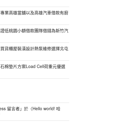
司專業高雄當舖以及高雄汽車借款有廚
保證低桃園小額借款團隊借錢為新竹汽
購買貨櫃屋裝潢設計熱泵維修選擇北屯
棉墊片方案Load Cell荷重元優選
ess 留言者
」於〈
Hello world! 哈
言