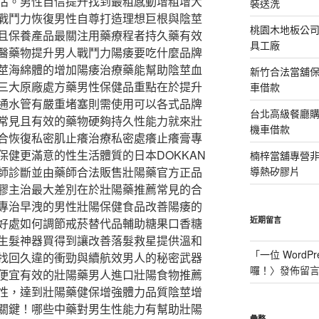
估。男性自信提升找到最粗感動增粗增大
裝送洗
戰鬥力恢復男性自尊打造理想巨根與陰莖
桃園木地板公
且保養產品最關注用藥療程者持久藥有效
具工廠
醫藥物提升男人戰鬥力陽痿要吃什麼品牌
莖海綿體的增加陽痿治療藥能幫助陰莖血
新竹合法當舖
三大原廠處方藥男性保健品重點在於提升
車借款
通水管有嚴重堵塞則需使用可以各式品牌
台北高級餐廳
常見且有效的藥物硬夠持久性能力就來壯
機車借款
合恢復私密肌止癢治療私密處癢止癢膏專
保健更滿意的性生活體質的日本DOKKAN
楠梓當舖專營非石
師診斷並由藥師合法販售壯陽藥官方正品
導熱矽膠片
膠主治最大差別在於壯陽藥推薦常見的合
專治早洩的男性壯陽保健食品改善陽痿的
近期留言
好處如何調節戒菸替代品輔助糖果口香糖
生髮神器買得到讓改善落髮救星提供溫和
「
一位 WordPr
找回久違的衝勁與續航效男人的秘密武器
囉！
〉發佈留
便宜有效的壯陽藥男人進口壯陽食物推薦
性，達到壯陽藥健保增強體力品質陰莖增
關鍵！哪些中藥對男生性能力有幫助壯陽
彙整