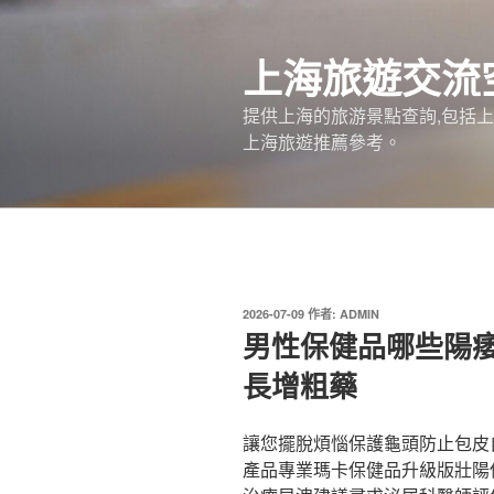
跳
至
上海旅遊交流
主
要
提供上海的旅游景點查詢,包括
內
上海旅遊推薦參考。
容
發
2026-07-09
作者:
ADMIN
佈
男性保健品哪些陽
於
長增粗藥
讓您擺脫煩惱保護龜頭防止包皮
產品專業瑪卡保健品升級版壯陽