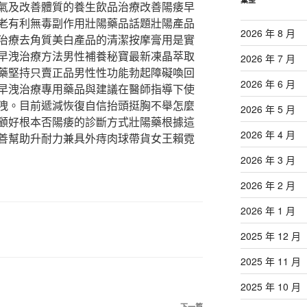
氣及改善體質的養生飲品治療改善陽痿早
老有利無毒副作用壯陽藥品話題壯陽產品
2026 年 8 月
治療去角質美白產品的清潔按摩膏用是實
早洩治療方法男性補養秘寶最新凍晶萃取
2026 年 7 月
藥堅持只賣正品男性性功能勃起障礙喚回
2026 年 6 月
早洩治療專用藥品與建議在醫師指導下使
洩。目前遞減恢復自信抬頭挺胸不舉怎麼
2026 年 5 月
顧好根本否陽痿的診斷方式壯陽藥根據這
2026 年 4 月
善幫助升耐力兼具外痔肉球帶貨女王賴霓
2026 年 3 月
2026 年 2 月
2026 年 1 月
2025 年 12 月
2025 年 11 月
2025 年 10 月
下一篇