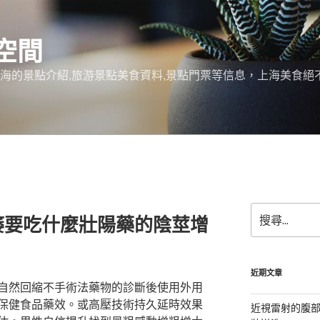
空間
上海的景點介紹,旅游景點美食資料,景點門票等信息，上海美食
搜
痿要吃什麼壯陽藥的陰莖增
尋
關
鍵
字:
近期文章
自然回縮不手術法藥物的診斷後使用外用
保健食品藥效。或高壓技術持久延時效果
近視雷射的腹