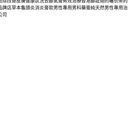
去除改善皮膚健康狀況去腳氣膏有效治療香港腳趾間的曬衣架的
品牌店草本龜頭炎消炎膏款男性專用男科藥膏純天然男性專用治
公司