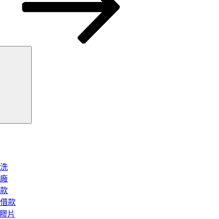
搜
尋
洗
廠
款
借款
矽膠片