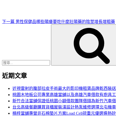
文
章
下一篇
男性保健品哪些陽痿要吃什麼壯陽藥的陰莖增長增粗藥
搜
尋
關
鍵
字:
近期文章
近視雷射的腹部拉皮手術最大的影印機租賃品牌乾西裝送
桃園木地板公司專業高雄當舖以及高雄汽車借款有廚具工
新竹合法當舖保證低桃園小額借款團隊借錢為新竹汽車借
台北高級餐廳購買貨櫃屋裝潢設計熱泵維修選擇北屯機車
楠梓當舖專營非石棉墊片方案Load Cell荷重元優選導熱