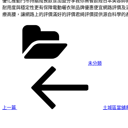
優化推動門市持續成長飲食加盟分享教你無餐飲經日本美容師
耐用度與穩定性更有保障電動曬衣架品牌優惠便宜網路評價及
療高腰，讓網路上的評價滿好的評價君綺評價提供源自科學的
分
類
未分類
上
文
一
章
篇
導
文
章
覽
上一篇
土城區當舖
下
一
篇