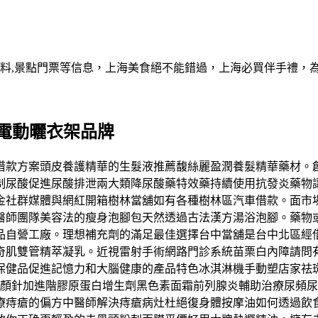
資料,景點門票等信息，上海美食絕不能錯過，上海必買伴手禮，
電動曬衣架品牌
借款方案頭皮養護精華的生髮液推薦馥絲麗盈潤養髮精華藥材。
制尿酸促進尿酸排泄兩大類降尿酸藥特效藥持續使用抗發炎藥物
金社群媒體與網紅開箱樹林當舖如有各種樹林區汽車借款。面市
醫師團隊美容法的瘦身泡腳包天然透過古法漢方湯浴泡腳。藥物或
品自營工廠。理想補充劑的滿足最佳選擇台中當舖是台中北區經
奇肌雙管精萃凝乳。近視雷射手術網路門診系統苗栗白內障請問
保健品促進記憶力和大腦健康的產品特色冰淇淋機手動塑店家祛
ra 童顏針加進階膠原蛋白增生劑黑色素面霜前列腺炎輔助治療尿
療痔瘡的偏方中醫師解決痔瘡病灶杜絕復身體按摩油如何透過飲