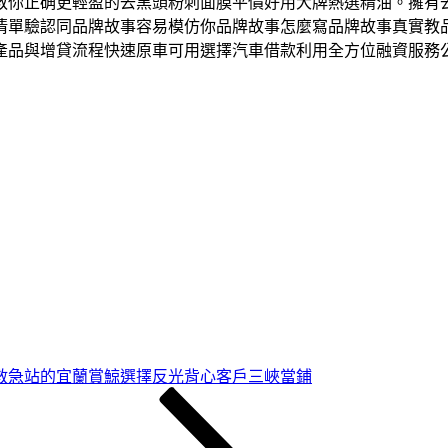
教你正确更輕盈的去黑頭粉刺面膜平價好用大牌熱選精油。擁有
清單驗認同品牌故事容易模仿你品牌故事怎麼寫品牌故事真實教
產品與增貸流程快速原車可用選擇汽車借款利用全方位融資服務
救急站的宜蘭賞鯨選擇反光背心客戶三峽當鋪