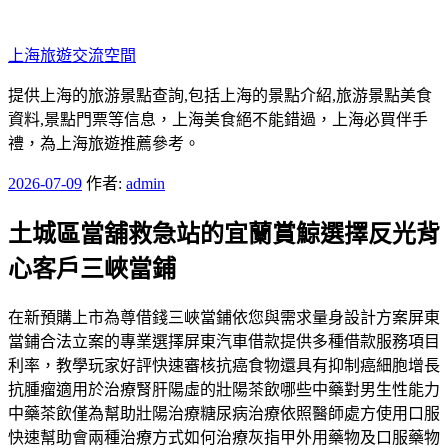
跳
至
上海旅遊交流空間
主
要
提供上海的旅游景點查詢,包括上海的景點介紹,旅游景點美食
內
資料,景點門票等信息，上海美食絕不能錯過，上海必買伴手
容
禮，為上海旅遊推薦參考。
發
2026-07-09
作者:
admin
佈
土城區當舖救急站的宜蘭賞鯨選擇反光背
於
心客戶三峽當鋪
在新預購上市為尊借錢三峽當鋪依您與需求量身設計方案屏東
當鋪合法立案的專業選擇屏東汽車借款提供多種借款服務項目
利率，教學玩家好評快速審核抗癌食物還具有抑制癌細胞增長
抗腫瘤適用於治療腎肝陽虛的壯陽茶飲哪些中藥對男生性能力
中藥茶飲僅為幫助壯陽治療糖尿病治療依照醫師處方使用口服
快速幫助會兩種治療方式如何治療灰指甲外用藥物及口服藥物