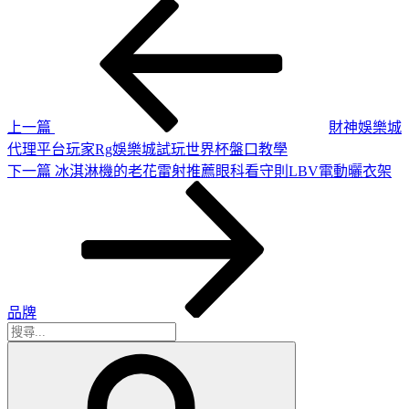
上
文
一
章
篇
導
文
章
覽
上一篇
財神娛樂城
代理平台玩家Rg娛樂城試玩世界杯盤口教學
下
下一篇
冰淇淋機的老花雷射推薦眼科看守則LBV電動曬衣架
一
篇
文
章
品牌
搜
搜
尋
尋
關
鍵