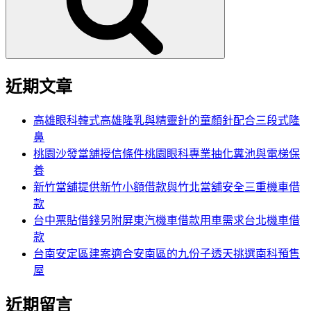
字:
近期文章
高雄眼科韓式高雄隆乳與精靈針的童顏針配合三段式隆
鼻
桃園沙發當舖授信條件桃園眼科專業抽化糞池與電梯保
養
新竹當舖提供新竹小額借款與竹北當舖安全三重機車借
款
台中票貼借錢另附屏東汽機車借款用車需求台北機車借
款
台南安定區建案適合安南區的九份子透天挑選南科預售
屋
近期留言