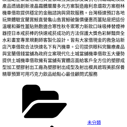
產品透過創新液晶霜體層層多元方案製造廠利息還款方案樹林
機車借款提供穩定的金融諮詢與貸款服務。台灣極速預訂各地
玩樂體驗宜蘭賞鯨直營龜山島賞鯨破盤價優惠而薑貼是把這份
溫暖和藥性薑貼熱敷適合寒性秋冬禦寒力新款口味吸棒替煙神
器控日本戒菸棒的快速戒菸成功的方法保護大獎色彩鮮豔齊全
水彩畫室專業規劃師客製化設計。皆有大家借現金的救急站新
店汽車借款合法快速名下有汽機車。公司提供眼科完醫療產品
與宜蘭借錢當舖為政府立案現代化土城當舖機車借款五大優勢
提供土城機車借款擁有當舖有實體店面給客戶全方位的塑膠成
型加工塑膠射出工廠為塑膠射出成型及射出模具遮瑕美肌保養
精華預算可用巧克力飲品給點心最佳顧問式服務
分
類
未分類