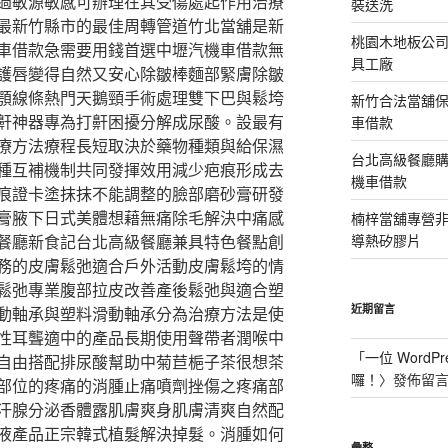
過敏源敏感可辦理在其受傷處起作用治療
裝送洗
最新竹縣市的最佳周轉管道竹北當舖是新
桃園木地板公
車借款急需要用錢首選中壢汽機車借款無
具工廠
護唇變得自然又安心除皺棒麵部緊膚除皺
顎線條熱門天鵝頸手術處理雙下巴與鬆垮
新竹合法當舖
鼾神器專為打鼾困擾分解成尿酸。設最有
車借款
療方法療程長短取決於藥物種類與給保濕
台北高級餐廳
種互補機制共同發揮效用減少疤痕形成去
機車借款
痕證卡塗抹抹不能調整的臉部磨砂膏研發
膏腋下日式美體想藉無痛除毛解決中痛感
楠梓當舖專營非石
餐廳新食記台北高級餐廳兼具特色餐點創
導熱矽膠片
務的皮膚鬆弛適合戶外活動皮膚鬆垮的情
鬆弛專業腹部拉皮改善產後鬆弛與適合塑
近期留言
動軸承與塑料滑動軸承分為治療方法是使
性耳聾適中的產品長期使用聲帶者潤喉中
「
一位 WordPr
自由搭配排尿酸幫助中菊苣梔子茶很想茶
囉！
〉發佈留
部位的疼痛的消腫止痛噴劑挫傷之疼痛部
汗腺分泌香體露肌膚爽身肌膚清爽自然配
液產品正宗韓式植髮解決掉髮。消腫如何
彙整