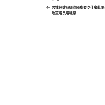
上
章
一
男性保健品哪些陽痿要吃什麼壯陽
篇
陰莖增長增粗藥
導
文
覽
章