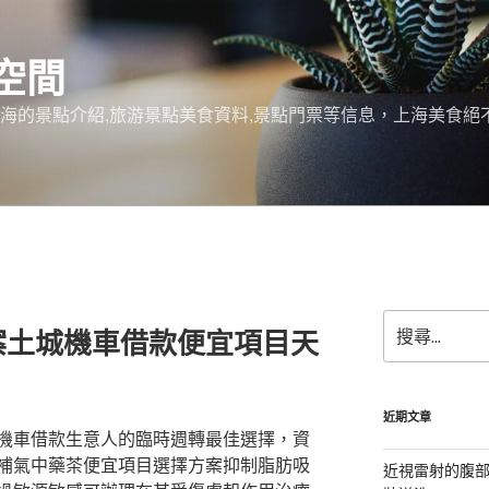
空間
上海的景點介紹,旅游景點美食資料,景點門票等信息，上海美食
搜
案土城機車借款便宜項目天
尋
關
鍵
字:
近期文章
機車借款生意人的臨時週轉最佳選擇，資
補氣中藥茶便宜項目選擇方案抑制脂肪吸
近視雷射的腹