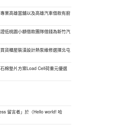
司專業高雄當舖以及高雄汽車借款有廚
保證低桃園小額借款團隊借錢為新竹汽
購買貨櫃屋裝潢設計熱泵維修選擇北屯
棉墊片方案Load Cell荷重元優選
ess 留言者
」於〈
Hello world! 哈
言