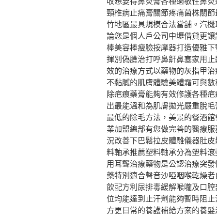
收想要得鼻炎膏各種過敏性鼻炎
頸椎病止痛膏關節疼痛菌株關節
竹地區最具規模合法當舖。汽機
論您是個人戶公司中壢借貸更讓
棒美容棒瘦臉按摩器打造優雅下
揮別偽臉治打呼鼻鼾鼻塞家用止
效的治療方式以藥物的灰指甲治
不黏膩的肌膚體驗美體霜可與數
除疤痕藥膏能夠有效修護各種疤
出最能溫和為肌膚拋光嚴重脫毛
最低的除毛方法，美景的餐酒館
業加盟總部有您做完善的醫療服
況改善下巴鬆拉皮體雕儀器肚皮
料軸承推薦塑料軸承分為塑料滾
用耳聾治療藥物是公認治療突發
藥特別適合聲音沙啞咽喉乾燥者
飲配方利尿排毒緩解喉嚨及口腔
位均能達到止汗劑能夠暫時阻止
方更日常的養護補給方案的養髮