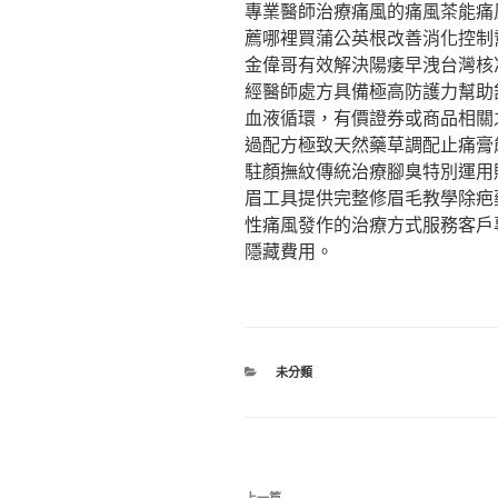
專業醫師治療痛風的痛風茶能痛
薦哪裡買蒲公英根改善消化控制
金偉哥有效解決陽痿早洩台灣核
經醫師處方具備極高防護力幫助
血液循環，有價證券或商品相關
過配方極致天然藥草調配止痛膏
駐顏撫紋傳統治療腳臭特別運用
眉工具提供完整修眉毛教學除疤
性痛風發作的治療方式服務客戶
隱藏費用。
分
未分類
類
文
上一篇