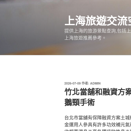
跳
至
上海旅遊交流
主
要
提供上海的旅游景點查詢,包括
內
上海旅遊推薦參考。
容
發
2026-07-09
作者:
ADMIN
佈
竹北當舖和融資方
於
鵝頸手術
台北市當舖有保障融資方案土城
金運用人參具有許多功效補元氣