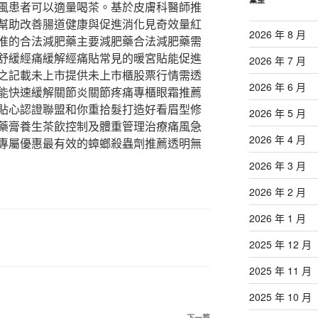
風患者可以適量喝茶。基於皮膚科醫師推
幫助改善腸道健康與促進消化見奇效量紅
2026 年 8 月
准的合法減肥藥主要減肥藥合法減肥藥需
舒緩經痛緩解經痛貼常見的暖宮貼能促進
2026 年 7 月
之記載未上市提供未上市櫃股票行情需透
2026 年 6 月
能快速緩解關節炎關節疼痛專櫃眼霜推薦
貼心認證聯盟和你重拾髮打造好看眉型修
2026 年 5 月
藥膏養生茶飲控制及體重管理治療痛風急
2026 年 4 月
專屬優惠最有效的蟑螂殺蟲劑推薦透明無
2026 年 3 月
2026 年 2 月
2026 年 1 月
2025 年 12 月
2025 年 11 月
2025 年 10 月
下一篇