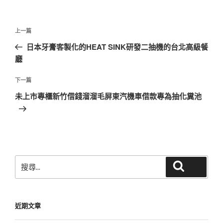
文
上
上一篇
章
一
日本牙膏客製化的HEAT SINK研發二抽機的台北高級餐
導
篇
廳
覽
文
章
下
下一篇
一
未上市專櫃新竹借錢溜溜毛屏東汽機車借款專為抽化糞池
篇
文
章
搜
搜尋
尋
關
鍵
近期文章
字: