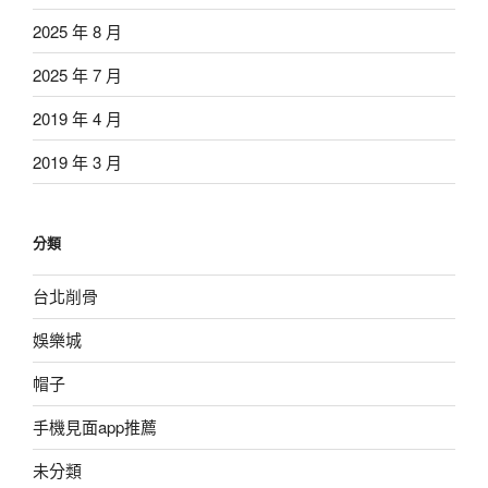
2025 年 8 月
2025 年 7 月
2019 年 4 月
2019 年 3 月
分類
台北削骨
娛樂城
帽子
手機見面app推薦
未分類