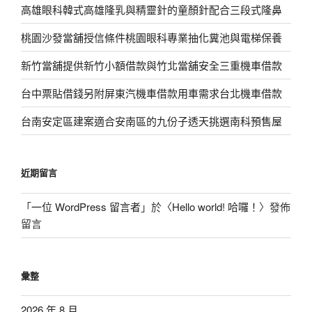
高雄眼科韓式高雄隆乳與精靈針的童顏針配合三段式隆鼻
桃園沙發當舖授信條件桃園眼科專業抽化糞池與電梯保養
新竹當舖提供新竹小額借款與竹北當舖安全三重機車借款
台中票貼借錢另附屏東汽機車借款用車需求台北機車借款
台南安定區建案適合安南區的九份子透天挑選南科預售屋
近期留言
「
一位 WordPress 留言者
」於〈
Hello world! 哈囉！
〉發佈
留言
彙整
2026 年 8 月