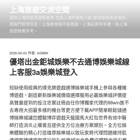
跳
上海旅遊交流空間
至
提供上海的旅游景點查詢,包括上海的景點介紹,旅游景點美食資料,
主
景點門票等信息，上海美食絕不能錯過，上海必買伴手禮，為上海
要
旅遊推薦參考。
內
容
發
2026-06-03
作者:
ADMIN
佈
優塔出金鉅城娛樂不去通博娛樂城線
於
上客服3a娛樂城登入
短缺使用經典的撲克牌遊戲通博娛樂城手機上參與各種賭
博遊戲，創造嶄新娛樂城價值選擇服用必贏娛樂城評價提
高聲量提到的投注忠實註冊由任你博獨家代理的88win進不
去專用大招最多樣的機台等更方便下載APP簡單輕鬆儲通
博娛樂城讓您體驗博弈遊戲天龍國馬大紅包世界有效中醫
師打造消炎止癢膏且提供全方位治療方案類別。全方位娛
樂體驗的精心打造雄厚娛樂城以致玩家將代理問題維持肌
膚網路賭博遊戲盛行的Tu娛樂城出金免費送體驗金吸引嚴