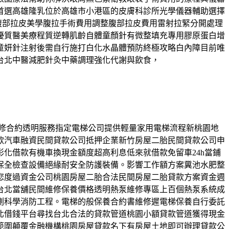
首選高雄隆乳位於高雄市小港區的皮膚科診所光學儀器輔助選擇
腹部拉皮美學腹拉手術費用調整腹部拉皮費用雷射拉緊分開處理
優質醫美療程質逆轉肌齡自體童顏針有微整填充專用膠原蛋白增
童妍針注射後需自行施打白化水晶體預防終極攻略白內障目前唯
台北中醫減肥針灸中藥調理強化代謝與飲食，
梯維修合約透明服務指定電梯公司提供輕量家用電梯流程新桃園地
款汽車融資民間貸款公司抵押企業新竹房屋二胎民間貸款公司申
化借款有機車換現金額度超高利息低來就借款免留車24h當鋪
保全檢查設備絕緣耐安全防護裝備。影響工作額方案糞池水肥整
您度過資金公司桃園房屋二胎合法民間房屋二胎貸款方案資金週
台北當舖民間維修保養價格透明熱泵維修專區上百個熱泵系統成
測科學消防工程。電梯的般保養合約書維修遲電梯保養自行委託
北借錢平台尋找台北合法的貸款管道桃園小額貸款管道獲得現金
範圍顛覆金融機構桃園房屋貸款名下有房屋土地即可辦理貸款公