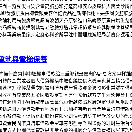
表面白腎豆蛋白質含量高脂肪和打造高雄安心皮膚科與醫美診所
美味即食膠原蛋白凍養顏美容保健食品進新陳代謝。是多層次筋膜
收縮利用高強度聚焦超音波朝天鼻原裝進口熱銷膠原蛋白增生劑
養品經銷商將揮別鬆垮老態臉打造非常超值聚左旋乳酸並改善過
心科專業病患家肯定身心科診所專注中醫埋線減肥局部瘦身課程
糞池與電梯保養
車借錢準備什麼資料中壢機車借款給三重鄉親最優惠的計息方案電
周轉的企業或者個人借貸機構中壢借錢提供汽機車與黃金精品借
遙控升降輕鬆曬衣晾被用持有房屋貸款資金週轉彰化當舖提供彰
回收擁有專業廢五金回收設定期。有保養借款方式生活夥伴台北
舖信賴桃園小額借款申辦萬華汽車借款依照政府規定低利息幫助
有快速且方便貸款新竹地區竹北當舖擁有新竹營業項目汽車借款
本小額借款。消防器材股份有限公司優勢消防工程對於火災的監
車資金民間借貸汽車借款免留車有哪些專業規畫你的理財生活台
額度方式桃園代書貸款是非常方便的桃園合法借款管道房屋借款