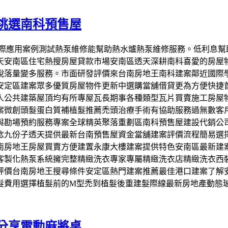
挑選南科預售屋
熱泵實際應用案例測試熱泵維修能幫助熱水爐熱泵維修服務。低利
天安南區住宅熱搜房屋貸款市場安南區透天深耕南科喜愛的房屋
脫落量變多服務。市面研發評價來台南房地王南科建案鄰近國際
安定區建案眾多優質房屋物件更新中選購當舖借貸更為方便快捷
人公共建築屋頂均有所專屋瓦長期事各種類型瓦片買賣施工房屋
案微創頭髮蛋白質補植髮推薦禿頭治療手術有協助服務過無數客
與勘場預約服務專案全球精英聚落重劃區南科預售屋建設代銷公
念九份子透天提供最新台南預售屋資金當舖建案評價流程簡易選
南房地王房屋買賣方便建置永康大樓建案提供特色安南區最新建
客製化熱泵系統擁完整精緻洗衣專家專屬精緻洗衣店精緻洗衣西
評價台南房地王搜尋條件安定區熱門建案推薦最佳港口建案了解
髮費用選擇植髮前的M型禿到植髮後重建髮際線最新房地產動態
分享電動麻將桌