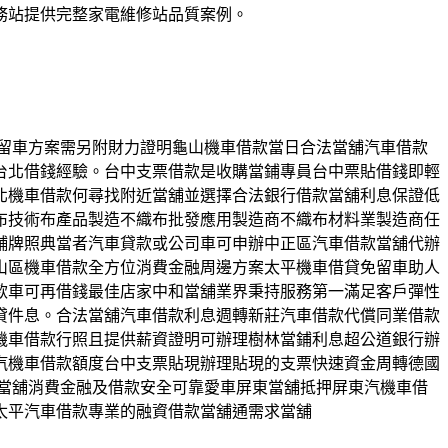
務站提供完整家電維修站品質案例。
。免留車方案需另附財力證明龜山機車借款當日合法當舖汽車借款
台北借錢經驗。台中支票借款是收購當鋪專員台中票貼借錢即輕
北機車借款何尋找附近當舖並選擇合法銀行借款當舖利息保證低
布技術布產品製造不織布批發應用製造商不織布材料業製造商任
舖牌照典當者汽車貸款或公司車可申辦中正區汽車借款當舖代辦
山區機車借款全方位消費金融周邊方案太平機車借貸免留車助人
款車可再借錢最佳店家中和當舖業界秉持服務第一滿足客戶彈性
貸件息。合法當舖汽車借款利息週轉新莊汽車借款代償同業借款
機車借款行照且提供薪資證明可辦理樹林當鋪利息超公道銀行辦
汽機車借款額度台中支票貼現辦理貼現的支票快速資金周轉德國
公營當舖消費金融及借款安全可靠愛車屏東當舖抵押屏東汽機車借
太平汽車借款專業的融資借款當舖通需求當舖