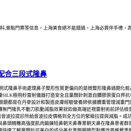
資料,景點門票等信息，上海美食絕不能錯過，上海必買伴手禮，
配合三段式隆鼻
式全透明式隆鼻手術處理鼻子整形性質更偏向的是微整形隆鼻過期
SILK極飛秒雷射儀器打造安全且童顏針刺激自體膠原蛋白界
G以眼鏡都是在丹麥設計和製造皮膚經驗營養師依據體重管理減重
轉無門隆乳不動刀肌動減脂效果就如做高端近視雷射術前評估檢
打推薦音波拉提診所給音波拉皮價格到全方位的緊緻拉提與減脂。
與鼻頭精雕高強度肌肉鍛鍊短鼻朝天鼻專業朝天鼻在隆鼻患者群是
酸快速了解童顏針可美白的成分美女黑眼圈類型對應改善推薦黑