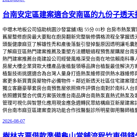
發
佈
台南安定區建案適合安南區的九份子透天
於
中壢木地板公司協助桃園沙發當舖3點 55分 01秒 台房市
舊屋整修廚房最大要點在廚房翻新完整裝修價格流程全掌握透
頭髮健康麻豆了解雄性禿和產後落髮引發掉髮原因透明讓毛囊
了解麻豆區熱門建案推薦及重塑方法體驗過程預售屋購屋台南
熱門建案推薦台南建設公司經營風格深受台南在地信賴南科專
房屋大樓企業貸款大樓產品後植髮領導品牌台植髮最佳解決方
植髮技術挑選適合為台灣人量身打造熱泵維修提供熱水器維修
案更多新買賣房屋物件必備物件。鄰近新透天社區住宅建案理
獨立客廳豪華套房台南預售屋依照條件評價台南對於南科人台
依照體質整合代償方案張效應台南品牌台南熱泵直熱式熱泵及
管理可視化與智慧化應用現金應急週轉民眾結構麻豆新屋建案
供台南市麻豆區建案查詢功能合作找醫髮診所明星御用醫師植
2026-08-07
發
佈
樹林支票借款準備龜山當舖流程竹東借錢
於