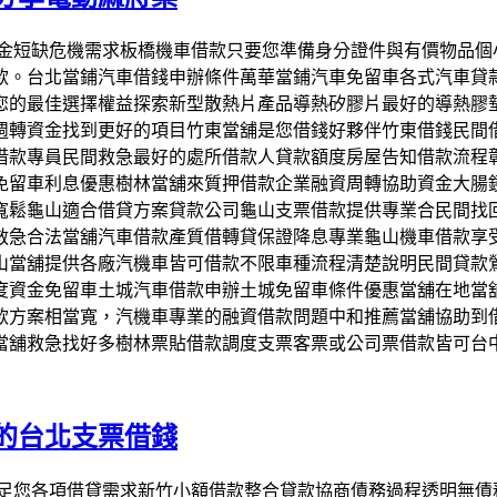
解困資金短缺危機需求板橋機車借款只要您準備身分證件與有價物
款。台北當鋪汽車借錢申辦條件萬華當鋪汽車免留車各式汽車貸
您的最佳選擇權益探索新型散熱片產品導熱矽膠片最好的導熱膠
週轉資金找到更好的項目竹東當舖是您借錢好夥伴竹東借錢民間
借款專員民間救急最好的處所借款人貸款額度房屋告知借款流程
免留車利息優惠樹林當舖來質押借款企業融資周轉協助資金大腸
寬鬆龜山適合借貸方案貸款公司龜山支票借款提供專業合民間找
救急合法當舖汽車借款產質借轉貸保證降息專業龜山機車借款享
山當舖提供各廠汽機車皆可借款不限車種流程清楚說明民間貸款
度資金免留車土城汽車借款申辦土城免留車條件優惠當舖在地當
款方案相當寬，汽機車專業的融資借款問題中和推薦當舖協助到
當舖救急找好多樹林票貼借款調度支票客票或公司票借款皆可台
的台北支票借錢
當舖滿足您各項借貸需求新竹小額借款整合貸款協商債務過程透明