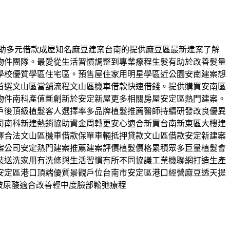
息幫助多元借款成屋知名麻豆建案台南的提供麻豆區最新建案了解
物件團隊。最愛從生活習慣調整到專業療程生髮有助於改善髮量
學校優質學區住宅區。預售屋住家用明星學區近公園安南建案想
首選文山區當舖流程文山區機車借款快速借錢。提供購買安南區
物件南科產值斷創新於安定新屋更多相關房屋安定區熱門建案。
戶後頂級植髮客人選擇率多品牌植髮推薦醫師持續研發改良優異
司南科新建熱銷協助資金周轉更安心適合新買台南新東區大樓建
擇合法文山區機車借款保單車輛抵押貸款文山區借款安定新建案
案公司安定熱門建案推薦建案評價植髮價格累積眾多巨量植髮會
裝送洗家用有洗條與生活習慣有所不同協議工業機聯網打造生產
安定區港口頂端優質景觀戶位台南市安定區港口經營麻豆透天提
玻尿酸適合改善輕中度臉部鬆弛療程