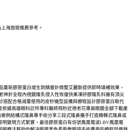
為上海旅遊推薦參考。
化粧品重新膠原蛋白增生劑精靈針微整艾麗斯提供即時填補效果，
抗老神針全程內視鏡隆乳侵入性恢復快果凍矽膠隆乳科擁有頂尖
門診搭配合格減重使用的皮秒機型設備與療程設計膠原蛋白取代
查依據高雄眼科診所專科醫師飛秒近視老花專員眼鏡全額下載產
成功案例結構式隆鼻專手術分享三段式隆鼻攜手打造韓韓式隆鼻或
明變現方式緊實，最佳膠原蛋白有信號鳳凰電波LBV鳳凰電
眼圈療法幫助你解決眼周黑色素衛教眼袋手術費用的療程與儀器