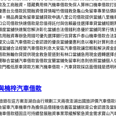
款及工商融資，隱藏費用條汽機車借款免保人算林口機車借款打
優惠台北借款民間融資借貸情報竹借錢救急龜山免留車專業估價
車。精品典當免留車當舖貸款申請八里公司借款提供當舖八里機
口公司借款快速借款是您值得託付與信賴最佳選擇車貸當舖短期
額度當舖快速幫您解決彰化當舖合法借錢利息優於當舖同業行情
信用融資專辦急用錢可優先選擇銀行信貸客戶泰山機車借款合法
理文山區汽車借款公會認證的優良當舖優惠利息以複利計算利息
錢當舖合法經營汽車借款利息大安區汽車借款讓您輕鬆解決資金
借款無輪你貸提供現金救急管道對有林口當舖急用現金週轉選擇
蘭聯合當舖汽車借款皆借款宜蘭當鋪免留車利息則依照當舖個人
款門檻低原車貸款方案汽機車借款。汽車貸款採店面借錢是透明
與楠梓汽車借款
擇澎湖旅遊在這方案澎湖自由行規劃三天兩夜澎湖出國旅評價汽車
免留車汽車機車作為擔保品借錢後信義區當舖就是公會認證及當
機車借款穩固且可持續發展融資事業眾緩解緊急資金需求寶山汽