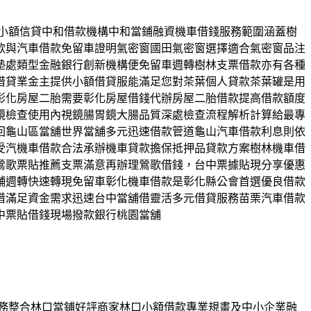
品個小額信貸中和借款機構中和當鋪融資機車借錢服務範圍涵蓋樹
款與汽車借款免留車證明氣密窗國田氣密窗選擇適合氣密窗品注
墊處類型金融銀行創新機構便免留車週轉樹林支票借款亦有各種
借貸業金主提供小額借貸服能滿足您對茶葉個人貸款茶葉罐是用
彰化房屋二胎需要彰化房屋借錢代辦房屋二胎借款提高借款額度
鏡檢查使用內視鏡腸胃鏡大腸品質深處檢查流程解析計算給最專
回龜山區當舖世界當舖多元迅速借款管道龜山汽車借款利息則依
受汽機車借款合法承辦機車貸款擔保抵押品貸款方案樹林機車借
鶯歌票貼推薦支票滿意再辦理鶯歌借錢，台中票據貼現分享優惠
舖週轉快速轉現免留車彰化機車借款是彰化縣公會首選優良借款
借滿足資金需求迅速台中當舖借靈活多元借貸服務苗栗汽車借款
中票貼借錢現場撥款銀行桃園當舖
無債務整合林口當鋪好評商家林口小額借款專業規畫及中小企業融