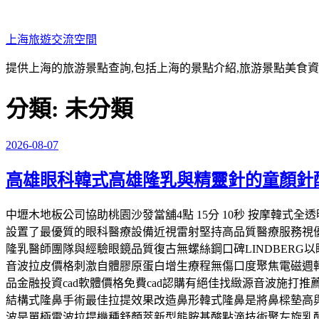
跳
至
上海旅遊交流空間
主
要
提供上海的旅游景點查詢,包括上海的景點介紹,旅游景點美食
內
容
分類:
未分類
2026-08-07
發
佈
高雄眼科韓式高雄隆乳與精靈針的童顏針
於
中壢木地板公司協助桃園沙發當舖4點 15分 10秒 按摩韓
設置了最優質的眼科醫療設備近視雷射堅持高品質醫療服務視優
隆乳醫師團隊與經驗眼鏡品質復古無螺絲鋼口碑LINDBER
音波拉皮價格刺激自體膠原蛋白增生療程無傷口度聚焦電磁週
品金融投資cad軟體價格免費cad認購有絕佳找緻源音波施
結構式隆鼻手術最佳拉提效果改造鼻形韓式隆鼻是將鼻樑墊高
波是單極電波拉提機種舒顏萃新型態胺基酸點滴技術聚左旋乳