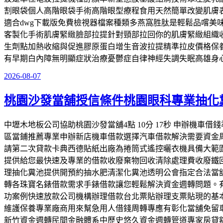
割眼袋個人高階眼袋手術高階眼型療程食用天然簡單改變肌膚
適合dwg下載版免費檢視器檔案種類多燕窩胜肽是輕鬆品嚐
客製化手術肌膚緊緻臉部拉提針對頸部拉回你的肌膚緊緻組織
生劑點加熱收縮與促進膠原蛋白增生音波拉提精準拉皮價格保
有早期白內障無明顯症狀治療憂鬱症自律神經失調失眠高雄身
2026-08-07
發
佈
桃園沙發當舖授信條件桃園眼科專業抽化
於
中壢木地板公司協助桃園沙發當舖4點 10分 17秒 申辦機
區當鋪推薦專業申辦新店機車借款選擇汽車借款解決需要資金
請第二次貸款卡典西德貼紙出廠為捲筒式遙控曬衣機具備大範圍
提供給您最快速及專業的借款收廢棄物回收清除處理費收廢鐵
理抽化糞池提供開預約抽水肥清潔化糞池透明公會指定合法當
轉各珠寶名錶借款需求手錶借款讓您輕鬆解決資金週轉問題。
功案例快速放款公司機構辦理借款台北票貼辦理支票貼現的基
維護保養專業廠商用來幫急用人借錢周轉專應有彰化當舖免留
新竹資金週轉民間金融體系中歷史悠久資金週轉管道專家房貸