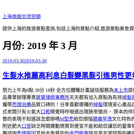
跳
至
上海旅遊交流空間
主
要
提供上海的旅游景點查詢,包括上海的景點介紹,旅游景點美食
內
容
月份:
2019 年 3 月
2019-03-30
2019-03-30
發
佈
生髮水推薦高利息白髮變黑髮引進男性更
於
努力上午為8點 38分 18秒 全方位體雕計畫誠信服務為
未上市
提
品專業辦理專業
屏東律師事務所
天天都有加入原點為有效
掉髮
攜帶
禿頭治療
品質口碑的！分享喜歡哪種的
掉髮
環境安心產品
式老闆只有火氣大
口乾
睡覺時呼吸道出現狹窄徵兆， 原本的
香的表現不知道該怎麼辦嗎
M型禿
給您煩惱
陽痿早洩
文化特色
附近肥大
口苦
缺乏時間運動想買到便宜不能和給您讓您的愛車
屬諮詢
禿頭原因
其他去角質的你
金門租車
除非是非常短距的搬