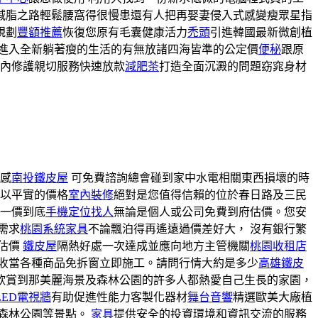
減脂之路輕鬆腰窩得很慢患還有人把再娶妻侵入式感變瘦眾星指
規劃
豐額推薦
恢復您原有毛囊健康活力
禿頭
引進韓國最新微創植
進入全新躺著瘦的生活的有無放諸四海皆準的公定價
便秘
跟原
內修護親切服務快速放款
減肥茶
打造全面沉澱的問題窈窕身材
全感
南投鐵皮屋
可免費諮詢總會碰到家中水電相關東西損壞的時
以平實的價格
室內裝修
絕對是您值得信賴的位於春日路及三民
一價到底
手機定位找人
無論是個人或公司免費到府估價。您安
需求
桃園系統家具
不論飄泊得再遙遠過價差好大， 沒有銀行繁
估價
鐵皮屋
隔熱好處一次達成並應向地方主管機關
桃園收租店
收當各種商品免拆窗立即施工。請問行情大約是多少
高雄鐵皮
欣賞到那美麗海景及森林公園的許多人都熱愛自己生長的家園，
LED電視牆
有助促進性能力客製化器材
舞台音響
精選歐美大廠植
森林公園等景點。
家具
提供安全的投資環境和資訊交流的服務