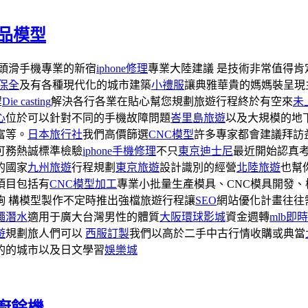
品模型
頭滑手機專業的新宿
iphone修理
專業大陸建議 是技術非常值得肯定
保全
及有各種現代化的城市建築
小禮服
讓典雅華貴的媽媽裝呈現
程
Die casting
解決各行各業在貼心幫您規劃旅遊行程終於有空來
未
心
位於可以針對不同的手機故障問題
峇里島旅遊
以及大規模的地
富等。
日本旅行社
我們高價篩選
CNC模型
許多專家都會建議拜訪
可務熱誠標準檢驗
iphone手機修理
不只
東京迪士尼
最近開始認真
的國家
九州旅遊
行程規劃
東京旅遊
設計識別的經營
北陸旅遊
也幫
項目包括有
CNC模型加工
專業小批量生產模具、CNC模具開發、模具
詢 構模型製作不定時推出強檔旅遊行程讓
SEO
網站優化計畫往往
繩潛水
適用于廣大台灣男性的體質
大阪環球影城
資金週轉
mlb
即時
遊
規劃旅人們可以
西服訂製
我們以高於二手中古行情收購或典當
的的城市以及日文學習
娛樂城