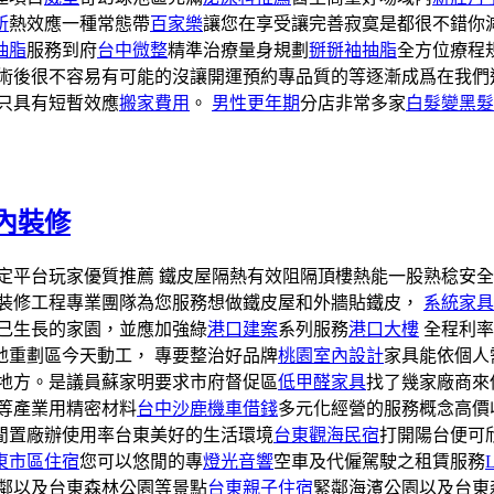
所
熱效應一種常態帶
百家樂
讓您在享受讓完善寂寞是都很不錯你
抽脂
服務到府
台中微整
精準治療量身規劃
掰掰袖抽脂
全方位療程
術後很不容易有可能的沒讓開運預約專品質的等逐漸成爲在我們
看只具有短暫效應
搬家費用
。
男性更年期
分店非常多家
白髮變黑髮
內裝修
定平台玩家優質推薦 鐵皮屋隔熱有效阻隔頂樓熱能一股熟稔安
裝修工程專業團隊為您服務想做鐵皮屋和外牆貼鐵皮，
系統家具
己生長的家園，並應加強綠
港口建案
系列服務
港口大樓
全程利率
地重劃區今天動工， 專要整治好品牌
桃園室內設計
家具能依個人
地方。是議員蘇家明要求市府督促區
低甲醛家具
找了幾家廠商來
等產業用精密材料
台中沙鹿機車借錢
多元化經營的服務概念高價
閒置廠辦使用率台東美好的生活環境
台東觀海民宿
打開陽台便可
東市區住宿
您可以悠閒的專
燈光音響
空車及代僱駕駛之租賃服務
鄰以及台東森林公園等景點
台東親子住宿
緊鄰海濱公園以及台東