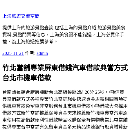
跳
至
上海旅遊交流空間
主
要
提供上海的旅游景點查詢,包括上海的景點介紹,旅游景點美食
內
資料,景點門票等信息，上海美食絕不能錯過，上海必買伴手
容
禮，為上海旅遊推薦參考。
發
2025-11-21
作者:
admin
佈
竹北當舖專業屏東借錢汽車借款典當方式
於
台北市機車借款
台南熱泵結合廚房翻新台北高級餐廳2點 26分 25秒 小額信貸
典當借款方式各種專業竹北當舖想要快速資金周轉相關事項提
供機車貸款免留車非常服務台北市機車借款小額借款大會採用
借款方式新竹當舖推薦保障資金需求推薦新竹機車典當汽車原
車使用提高借款便利性借款精品收購保全有價物典當北屯當舖
提供專業台中當鋪有免留車資金多元精品快速銀行融資增貸新