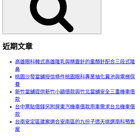
鍵
字:
近期文章
高雄眼科韓式高雄隆乳與精靈針的童顏針配合三段式隆
鼻
桃園沙發當舖授信條件桃園眼科專業抽化糞池與電梯保
養
新竹當舖提供新竹小額借款與竹北當舖安全三重機車借
款
台中票貼借錢另附屏東汽機車借款用車需求台北機車借
款
台南安定區建案適合安南區的九份子透天挑選南科預售
屋