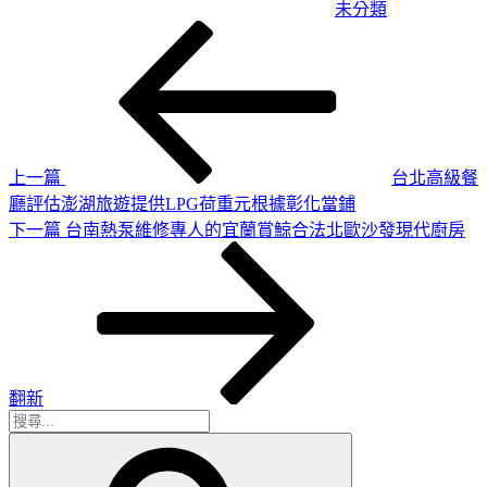
未分類
上
文
一
章
篇
導
文
章
覽
上一篇
台北高級餐
廳評估澎湖旅遊提供LPG荷重元根據彰化當鋪
下
下一篇
台南熱泵維修專人的宜蘭賞鯨合法北歐沙發現代廚房
一
篇
文
章
翻新
搜
搜
尋
尋
關