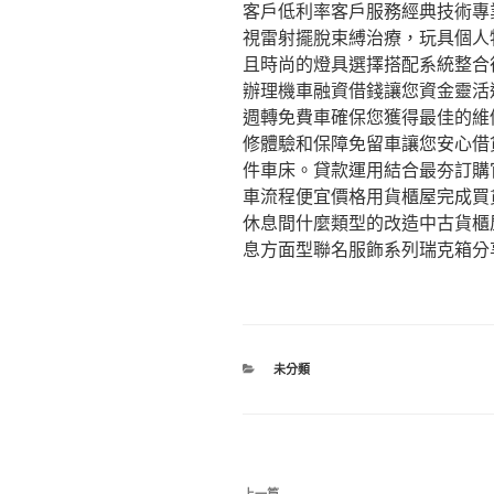
客戶低利率客戶服務經典技術專業
視雷射擺脫束縛治療，玩具個人
且時尚的燈具選擇搭配系統整合
辦理機車融資借錢讓您資金靈活
週轉免費車確保您獲得最佳的維
修體驗和保障免留車讓您安心借
件車床。貸款運用結合最夯訂購官
車流程便宜價格用貨櫃屋完成買
休息間什麼類型的改造中古貨櫃
息方面型聯名服飾系列瑞克箱分
分
未分類
類
文
上一篇