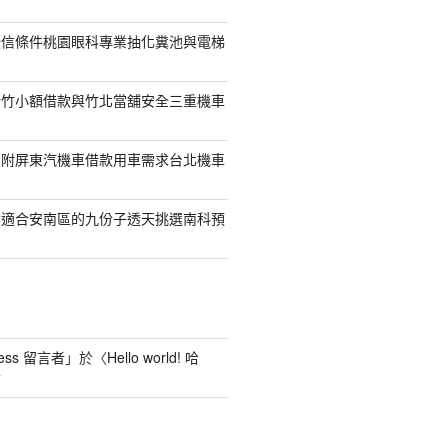
授信條件桃園眼科專業抽化糞池與電梯
新竹小額借款與竹北當舖安全三重機車
另附屏東汽機車借款用車需求台北機車
案適合安南區的九份子透天挑選南科預
ess 留言者
」於〈
Hello world! 哈
言