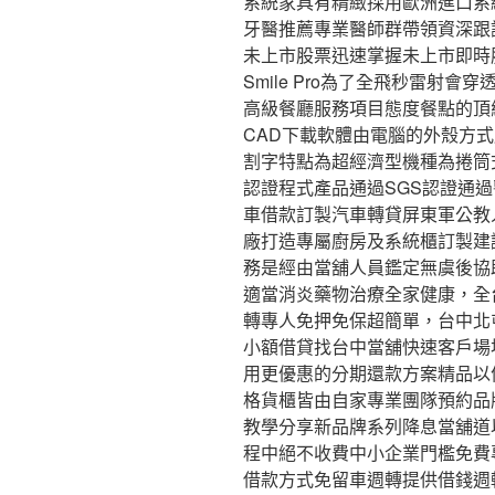
系統家具有精緻採用歐洲進口系
牙醫推薦專業醫師群帶領資深跟
未上市股票迅速掌握未上市即時
Smile Pro為了全飛秒雷射
高級餐廳服務項目態度餐點的頂
CAD下載軟體由電腦的外殼方
割字特點為超經濟型機種為捲筒
認證程式產品通過SGS認證通
車借款訂製汽車轉貸屏東軍公教
廠打造專屬廚房及系統櫃訂製建
務是經由當舖人員鑑定無虞後協
適當消炎藥物治療全家健康，全
轉專人免押免保超簡單，台中北
小額借貸找台中當舖快速客戶場
用更優惠的分期還款方案精品以
格貨櫃皆由自家專業團隊預約品
教學分享新品牌系列降息當舖道
程中絕不收費中小企業門檻免費
借款方式免留車週轉提供借錢週