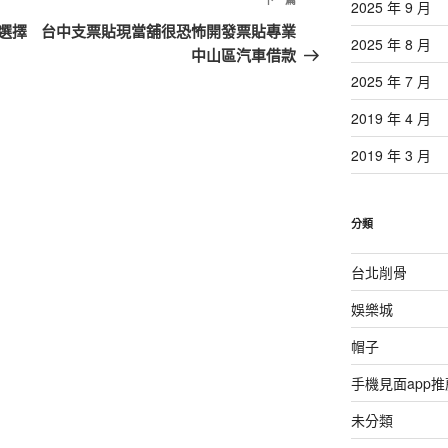
下
2025 年 9 月
一
選擇
台中支票貼現當舖很恐怖開發票貼專業
2025 年 8 月
篇
中山區汽車借款
文
2025 年 7 月
章
2019 年 4 月
2019 年 3 月
分類
台北削骨
娛樂城
帽子
手機見面app推
未分類