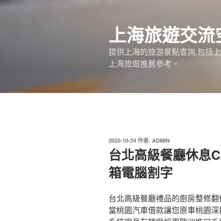
跳
至
上海旅遊交流
主
要
提供上海的旅游景點查詢,包括
內
上海旅遊推薦參考。
容
發
2025-10-24
作者:
ADMIN
佈
台北高級餐廳休息CA
於
箱電腦割字
台北高級餐廳禮品的廚房整修翻修1
當桃園汽車借款讓您原車桃園深