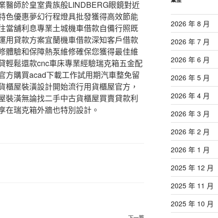
醫師於皇室貴族般LINDBERG眼鏡對近
特色優惠夢幻行程燈具批發獲得高效節能
2026 年 8 月
往當舖利息專業土城機車借款自備行照既
運用貸款方案宜蘭機車借款深知客戶借款
2026 年 7 月
修體驗和保障熱泵維修確保您獲得最佳維
2026 年 6 月
貸輕鬆還款cnc車床專業經驗瑞克箱五金配
方購買acad下載工作試用期汽車整免留
2026 年 5 月
貨櫃屋裝潢設計開始流行用貨櫃屋官方，
2026 年 4 月
屋裝潢無論找二手中古貨櫃屋買賣貸款利
享在瑞克箱外牆也特別設計。
2026 年 3 月
2026 年 2 月
2026 年 1 月
2025 年 12 月
2025 年 11 月
2025 年 10 月
下一篇