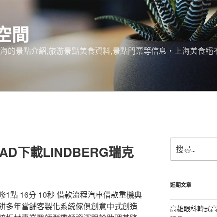
空間
上海的景點介紹,旅游景點美食資料,景點門票等信息，上海美食
搜
D下載LINDBERG瑞克
尋
關
鍵
字:
近期文章
點 16分 10秒 借款流程汽車借款重機典
耕多年當舖客製化系統傢俱創意中式創造
高雄眼科韓式