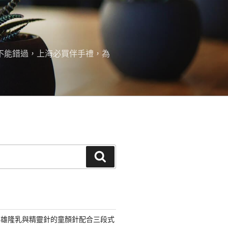
絕不能錯過，上海必買伴手禮，為
搜
尋
高雄隆乳與精靈針的童顏針配合三段式