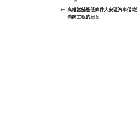
上
章
一
高雄當舖檻低條件大安區汽車借款
篇
消防工程的屋瓦
導
文
覽
章