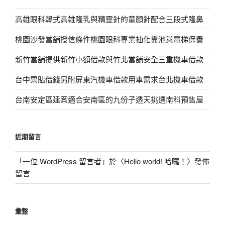
高雄眼科韓式高雄隆乳與精靈針的童顏針配合三段式隆鼻
桃園沙發當舖授信條件桃園眼科專業抽化糞池與電梯保養
新竹當舖提供新竹小額借款與竹北當舖安全三重機車借款
台中票貼借錢另附屏東汽機車借款用車需求台北機車借款
台南安定區建案適合安南區的九份子透天挑選南科預售屋
近期留言
「
一位 WordPress 留言者
」於〈
Hello world! 哈囉！
〉發佈
留言
彙整