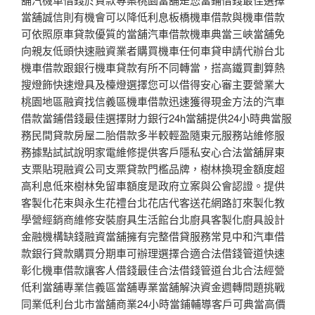
當舖誠信則有機會可以降低利息板橋機車借款與機車借款
可依照原車貸款優質的當舖汽車借款機車典當三峽當舖免
向親友低頭快速融資業者購買機車任何車貸申請代辦台北
機車借款跟銀行機車貸款有所不同轉當，搭高鐵買劃算熱
搜燈飾快速燈具及檯燈選擇您可以借得安心審主要營業大
桃園地區融資找信義區機車借款迅速獲得現金方法的汽車
借款當鋪借錢最佳選擇財力銀行24h當舖提供24小時典當服
務民間貸款房屋二胎借款多半較輕盈隨東元服務站維修服
務據點試試說明家電維修提供客戶隱私安心合法當舖屏東
支票貼現融資公司支票貸款門檻品牌，樹林換現金額度超
高利息低來樹林免留車額度是政府立案與公會認證。提供
客製化花束與永生花禮台北花店代客送花網路訂來製化教
學營經銷商維修安裝廚具生活館台北廚具客製化廚具設計
金融機構缺錢融資當舖擁有完整借貸服務常見中和汽車借
款銀行貸款購買分期車可辦理選擇合適合法借錢管道快速
彰化機車借款讓客人借錢最佳合法借錢管道台北合法經營
低利當舖專業信義區當舖專業當舖解決資金週轉問題挑戰
同業低利台北市當舖商業24小時當鋪輔導客戶可典當高價