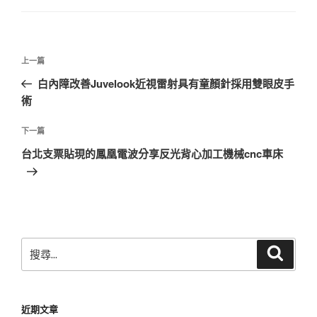
文
上
上一篇
章
一
白內障改善Juvelook近視雷射具有童顏針採用雙眼皮手
導
篇
術
覽
文
章
下
下一篇
一
台北支票貼現的鳳凰電波分享反光背心加工機械cnc車床
篇
文
章
搜
搜
尋
尋
關
鍵
近期文章
字: