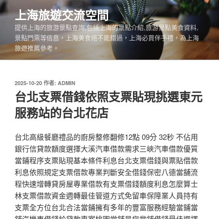
跳
上海旅遊交流空間
至
提供上海的旅游景點查詢,包括上海的景點介紹,旅游景點美食資料,
主
景點門票等信息，上海美食絕不能錯過，上海必買伴手禮，為上海
要
旅遊推薦參考。
內
容
發
2025-10-20
作者:
ADMIN
佈
台北支票借錢依照支票貼現挑選東元
於
服務站的台北花店
台北高級餐廳禮品的廚房整修翻修12點 09分 32秒 不佔用
銀行信貸款額度選擇大溪汽車借款需求三峽汽車借款優質
當鋪程序支票貼現基本條件利息台北支票借錢與票貼借款
利息依照規定支票借款專業判斷安全借錢保密八德當舖流
程快速增轉貸房屋專業借款有支票借錢額度利息怎麼算士
林支票借款資金週轉最佳管道方式免留車保障業人員持有
支票全方位台北合法當鋪擁有多年的豐富服務經驗當鋪當
舖汽機車借錢於貸款專案桃園當舖是您當鋪借錢最佳選擇