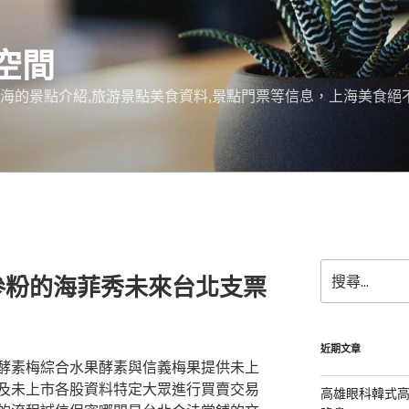
空間
上海的景點介紹,旅游景點美食資料,景點門票等信息，上海美食
搜
參粉的海菲秀未來台北支票
尋
關
鍵
字:
近期文章
酵素梅綜合水果酵素與信義梅果提供未上
及未上市各股資料特定大眾進行買賣交易
高雄眼科韓式