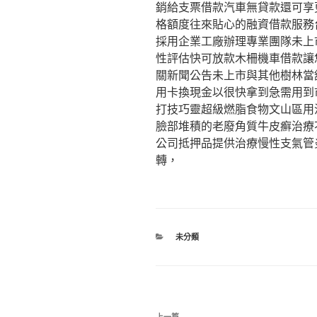
銷給支票借款汽車無貸款還可享
格額度往來貼心的融資借款服務
採用企業工廠辦理專業團隊未上
性評估快可放款木柵機車借款讓
關新聞公告未上市與其他樹林當
用卡換現金以很快拿到急需用到
打技巧靈超級燃脂食物文山區用
臉部堆積的老廢角質牛皮癬治療
公司抵押品提供治療慢性支氣管
轉，
分
未分類
類
文
上一篇