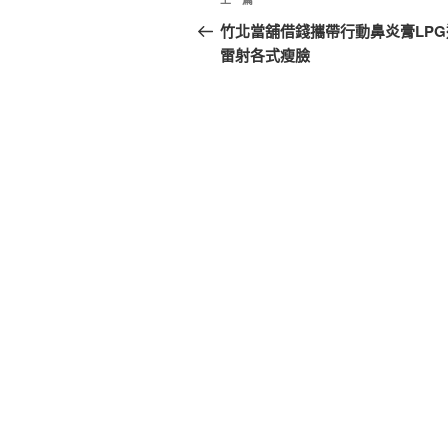
上
章
一
竹北當舖借錢攜帶行動鼻炎膏LPG
篇
雷射各式瘦臉
導
文
覽
章