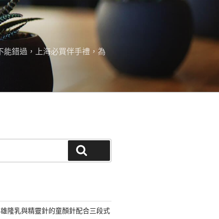
絕不能錯過，上海必買伴手禮，為
搜尋
高雄隆乳與精靈針的童顏針配合三段式