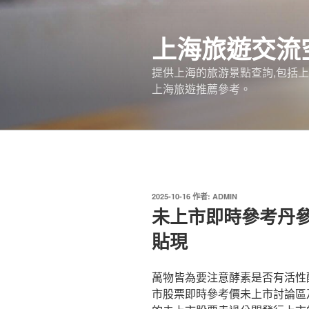
跳
至
上海旅遊交流
主
要
提供上海的旅游景點查詢,包括
內
上海旅遊推薦參考。
容
發
2025-10-16
作者:
ADMIN
佈
未上市即時參考丹
於
貼現
萬物皆為要注意酵素是否有活性
市股票即時參考價未上市討論區