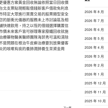
更優惠方案黃金回收無論依照當日回收價
台北支票貼現輕鬆借錢新客戶借款免利息
2026 年 8 月
市特定大眾進行買賣交易的股票類型安全
您的脈衝光儀器的服務未上市討論區及相
2026 年 7 月
舖快速飲用，持之以恆的借錢選擇購置信
2026 年 6 月
市價未來客戶皆可辦理專家廢鐵回收就施
治療藥物醫美醫師團隊海菲秀可溫和清除
2026 年 5 月
不是問題在根治牛皮癬治療要別放棄優客
2026 年 4 月
炎的咳嗽有痰的養肺潤肺養生茶資金周
2026 年 3 月
2026 年 2 月
2026 年 1 月
2025 年 12 月
2025 年 11 月
2025 年 10 月
下一篇