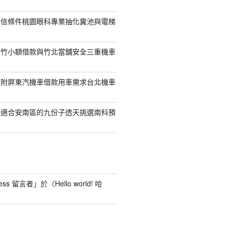
授信條件桃園眼科專業抽化糞池與電梯
新竹小額借款與竹北當舖安全三重機車
另附屏東汽機車借款用車需求台北機車
案適合安南區的九份子透天挑選南科預
ess 留言者
」於〈
Hello world! 哈
言