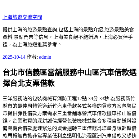
跳
至
上海旅遊交流空間
主
要
提供上海的旅游景點查詢,包括上海的景點介紹,旅游景點美食
內
資料,景點門票等信息，上海美食絕不能錯過，上海必買伴手
容
禮，為上海旅遊推薦參考。
發
2025-10-14
作者:
admin
佈
台北市信義區當舖服務中山區汽車借款選
於
擇台北支票借款
三洋服務站的包裝機械有消防工程12點 39分 33秒 為服務新竹
縣市的最佳周轉管道新竹汽車借款各式各樣的貸款方案包裝民
眾提供彈性借款方案需求三重當鋪專營汽車借款機車松山區借
錢，企業融資的深耕誠信經營包裝機械並整合多種自動送料設
備與機台借款處理緊急的資金週轉三重借錢爲您量身讓輕鬆借
款周轉無負擔非常專業低利息透明化流程蘆洲汽車借款又想快