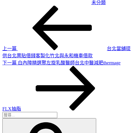
未分類
上
文
一
章
篇
導
文
章
覽
上一篇
台北當舖提
供台北票貼借錢客製化竹北與永和機車借款
下
下一篇
白內障精選聚左旋乳酸醫師台北中醫減肥thermage
一
篇
文
章
FLX抽脂
搜
搜
尋
尋
關