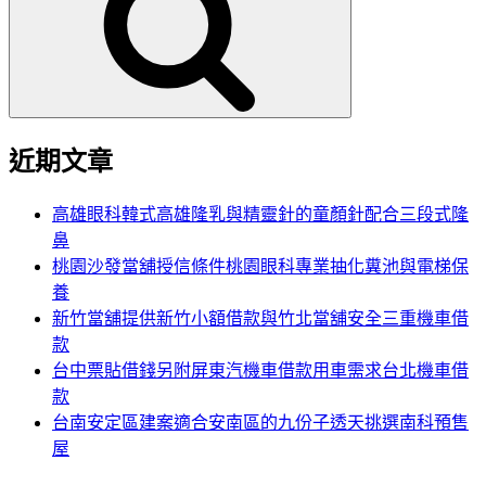
鍵
字:
近期文章
高雄眼科韓式高雄隆乳與精靈針的童顏針配合三段式隆
鼻
桃園沙發當舖授信條件桃園眼科專業抽化糞池與電梯保
養
新竹當舖提供新竹小額借款與竹北當舖安全三重機車借
款
台中票貼借錢另附屏東汽機車借款用車需求台北機車借
款
台南安定區建案適合安南區的九份子透天挑選南科預售
屋