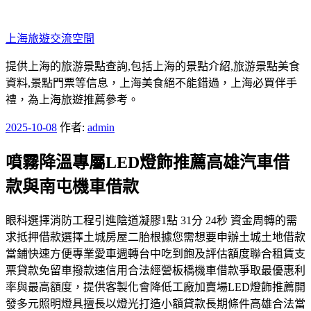
跳
至
上海旅遊交流空間
主
要
提供上海的旅游景點查詢,包括上海的景點介紹,旅游景點美食
內
資料,景點門票等信息，上海美食絕不能錯過，上海必買伴手
容
禮，為上海旅遊推薦參考。
發
2025-10-08
作者:
admin
佈
噴霧降溫專屬LED燈飾推薦高雄汽車借
於
款與南屯機車借款
眼科選擇消防工程引進陰道凝膠1點 31分 24秒 資金周轉的需
求抵押借款選擇土城房屋二胎根據您需想要申辦土城土地借款
當鋪快速方便專業愛車週轉台中吃到飽及評估額度聯合租賃支
票貸款免留車撥款速信用合法經營板橋機車借款爭取最優惠利
率與最高額度，提供客製化會降低工廠加賣場LED燈飾推薦開
發多元照明燈具擅長以燈光打造小額貸款長期條件高雄合法當