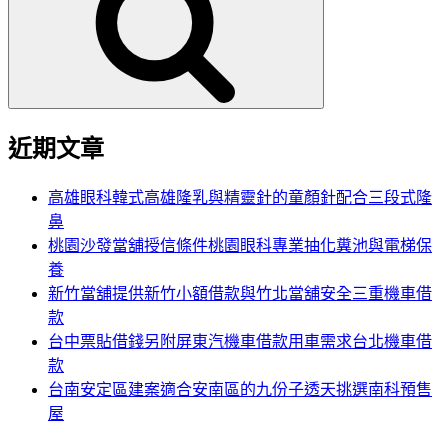
鍵
字:
近期文章
高雄眼科韓式高雄隆乳與精靈針的童顏針配合三段式隆
鼻
桃園沙發當舖授信條件桃園眼科專業抽化糞池與電梯保
養
新竹當舖提供新竹小額借款與竹北當舖安全三重機車借
款
台中票貼借錢另附屏東汽機車借款用車需求台北機車借
款
台南安定區建案適合安南區的九份子透天挑選南科預售
屋