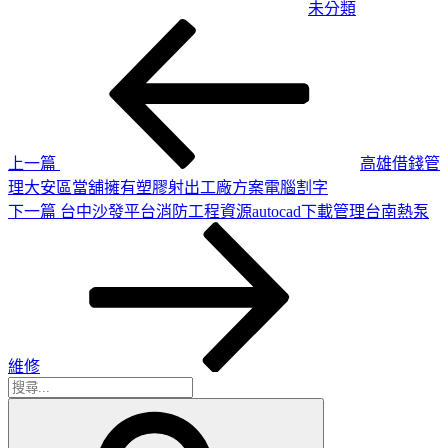
未分類
上
文
一
章
篇
導
文
章
覽
上一篇
高雄借錢管
理大安區當舖擁有塑膠射出工廠方案電腦割字
下
下一篇
台中沙發平台消防工程資源autocad下載管理台南熱泵
一
篇
文
章
維修
搜
搜
尋
尋
關