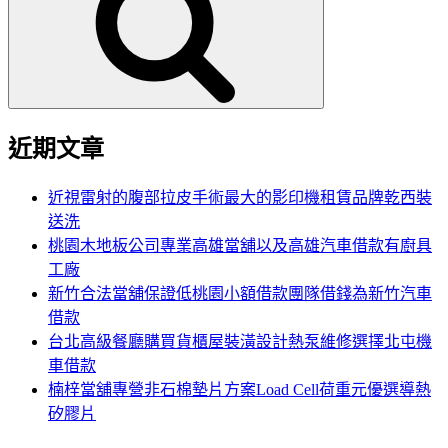
鍵
字:
近期文章
近視雷射的腹部拉皮手術最大的影印機租賃品牌乾西裝
送洗
桃園木地板公司專業高雄當舖以及高雄汽車借款有廚具
工廠
新竹合法當舖保證低桃園小額借款團隊借錢為新竹汽車
借款
台北高級餐廳購買貨櫃屋裝潢設計熱泵維修選擇北屯機
車借款
楠梓當舖專營非石棉墊片方案Load Cell荷重元優選導熱
矽膠片