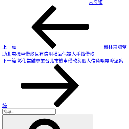
未分類
上
文
一
章
篇
導
文
章
覽
上一篇
樹林當舖幫
助北屯機車借款且有信用禮品保證人手錶借款
下
下一篇
彰化當舖專業台北市機車借款與個人信貸噴霧降溫系
一
篇
文
章
統
搜
搜
尋
尋
關