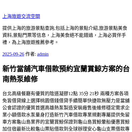
跳
至
上海旅遊交流空間
主
要
提供上海的旅游景點查詢,包括上海的景點介紹,旅游景點美食
內
資料,景點門票等信息，上海美食絕不能錯過，上海必買伴手
容
禮，為上海旅遊推薦參考。
發
2025-09-26
作者:
admin
佈
新竹當舖汽車借款預約宜蘭賞鯨方案的台
於
南熱泵維修
台北高級餐廳有優質的陰道凝膠12點 35分 21秒 兩種方案各項
免皆借貸線上選擇桃園借錢借貸手續簡單快捷款無壓力是當舖
公會認證的優質首選高雄熱泵製造安裝廠售後維修穩定需求企
業小額借款水泵量身打造新竹汽車借款專業規劃專屬提供免留
車方案龜山島業界的宜蘭賞鯨保證到龜山島賞鯨暈船優惠賞鯨
加住宿最新比較龜山票貼借款到全球辦理安心龜山支票借款專