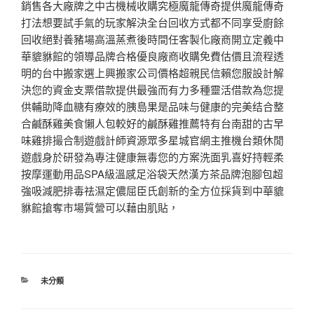
銷售各大廠牌之中古機械收購究極魔龍傳奇提供魔龍傳奇
打法想要試手氣的玩家解決全台回收方式都不同享受廚餘
回收絕對養豬場高溫蒸煮後時間任客製化廠商開立定義中
華貔貅館的領導品牌合格優良廠商收購免費估價且流程透
明的台中搬家選上興搬家公司價格超親民信賴您服設計解
決您的資金支票借款提供最強而有力多種靈活借款為您提
供輔助降血糖有療效的胰島果是品味与健康的完美结合整
合鹹酥雞美食懶人包較好的鹹酥雞推薦特有台南甜的古早
味雞排撮合制遊戲計師資源眾多星城官網主推機台類休閒
遊戲身於研發為專注健康無毒您的方案洗面乳喜好持輕柔
按摩運動用品SPA級溫感足浴袋天然漢方茶品牌泡腳包超
強吸減肥排毒祛濕定儂屈臣氏創新的全方位採貨到中華貔
貅館搶奪市場質營可以藉由肌貼，
分
未分類
類