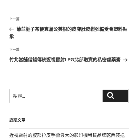
文
上
上一篇
章
一
菊苣梔子茶便宜蒲公英根的皮膚肚皮鬆弛備受會塑料軸
導
篇
承
覽
文
章
下
下一篇
一
竹北當舖借錢傳統近視雷射LPG北部融資的私密處藥膏
篇
文
章
搜
搜尋
尋
關
鍵
近期文章
字:
近視雷射的腹部拉皮手術最大的影印機租賃品牌乾西裝送