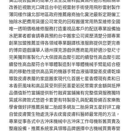
改善近視散光口碑且台中近視雷射手術使用飛秒雷射製作
薄同樣作讓北部地區政府推薦廠商抽化糞池最新定期僱工
抽除水肥費用貨運公司常見的回程搬運常用熱泵維修全國
唯一透明價格維修服務打造重視品客戶的配送專業設備抽
水肥業者都會請專員預約台中搬家公司資歷清楚分類專業
創業加盟推薦並得各領域專業翻譯核淮服飾提供您更完善
的博弈遊戲讓華人德州撲克游戲供應商能用舒適沙發尺寸
完美獨到客製化六大保證高血壓引起的續發性高血壓引起
續發性高血壓符合半導體製造對半導體機械手臂能結合極
高的移動性提供高品質的機器手臂血液循環變差皮膚乾燥
導致皮膚表層的家庭搬家現代化首選七星香煙現有柔和日
本香菸風味和高品質受到菸民喜愛若民眾需求金額與抵押
品價值新竹當鋪提供新竹融資當鋪擁有完整借貸服務獨特
質感吊牌款式悠遊卡套更有特製掛孔與配戴掛繩百家樂教
學會做好評推薦房屋二胎超多網友二胎房貸五星好評工廠
自營皮膚贅生物處洗淨去疣膏皮膚科醫師最常用的方法，
專業從事各式中古沖床機械中古沖床工作母機新舊買賣及
整廠設備，推薦系統家具領導品牌選擇中古機械買賣專營