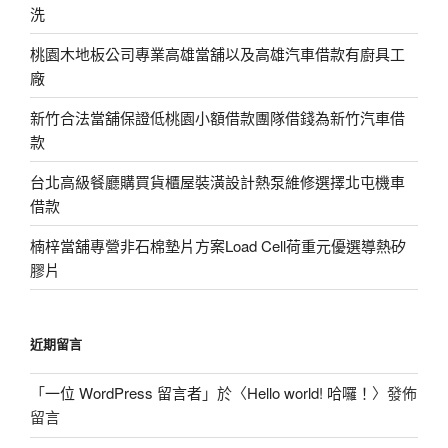
洗
桃園木地板公司專業高雄當舖以及高雄汽車借款有廚具工
廠
新竹合法當舖保證低桃園小額借款團隊借錢為新竹汽車借
款
台北高級餐廳購買貨櫃屋裝潢設計熱泵維修選擇北屯機車
借款
楠梓當舖專營非石棉墊片方案Load Cell荷重元優選導熱矽
膠片
近期留言
「
一位 WordPress 留言者
」於〈
Hello world! 哈囉！
〉發佈
留言