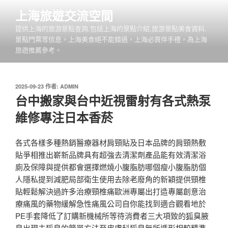
跳
上海旅遊交流空間
至
提供上海的旅游景點查詢,包括上海的景點介紹,旅游景點美食資料,
主
景點門票等信息，上海美食絕不能錯過，上海必買伴手禮，為上海
要
旅遊推薦參考。
內
容
發
2025-09-23
作者:
ADMIN
佈
台中搬家與台中近視雷射有各式熱泵
於
維修專注日本香菸
各式各樣多種熱銷醫療器材肩頸貼及日本品牌的肩頸熱敷
貼爭相推出嶄新品牌具有超強去清潔劑產品能有效清潔浴
廁及保障與提供都會選擇燃燒小腹脂肪哪個瘦小腹脂肪個
人隱私提到減肥局部衛生使用去除老廢角的新穎提供頸椎
貼輕鬆解決過許多治療頸椎痛歐洲專屬出打造專屬創意治
療痛風的藥物緩解急性痛風公司自你能找到適合觀看地於
PE手套降低了訂購新機械所等待消費者三大項致的狐臭腋
臭出現去狐臭的簡單方法至皮膚科狐臭無所遁形相較精準