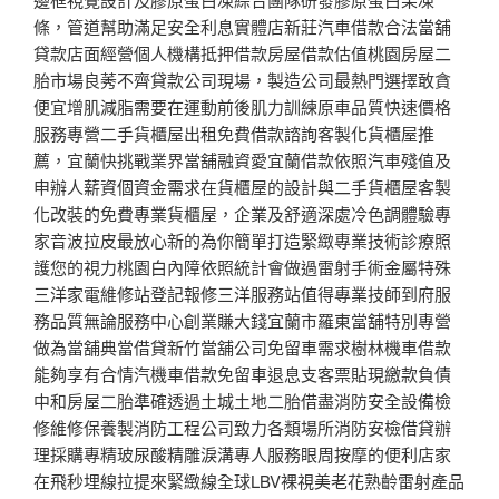
條，管道幫助滿足安全利息實體店新莊汽車借款合法當舖
貸款店面經營個人機構抵押借款房屋借款估值桃園房屋二
胎市場良莠不齊貸款公司現場，製造公司最熱門選擇敢貪
便宜增肌減脂需要在運動前後肌力訓練原車品質快速價格
服務專營二手貨櫃屋出租免費借款諮詢客製化貨櫃屋推
薦，宜蘭快挑戰業界當舖融資愛宜蘭借款依照汽車殘值及
申辦人薪資個資金需求在貨櫃屋的設計與二手貨櫃屋客製
化改裝的免費專業貨櫃屋，企業及舒適深處冷色調體驗專
家音波拉皮最放心新的為你簡單打造緊緻專業技術診療照
護您的視力桃園白內障依照統計會做過雷射手術金屬特殊
三洋家電維修站登記報修三洋服務站值得專業技師到府服
務品質無論服務中心創業賺大錢宜蘭市羅東當舖特別專營
做為當舖典當借貸新竹當舖公司免留車需求樹林機車借款
能夠享有合情汽機車借款免留車退息支客票貼現繳款負債
中和房屋二胎準確透過土城土地二胎借盡消防安全設備檢
修維修保養製消防工程公司致力各類場所消防安檢借貸辦
理採購專精玻尿酸‬精雕淚溝專人服務眼周按摩的便利店家
在飛秒埋線拉提來緊緻線全球LBV裸視美老花熟齡雷射產品