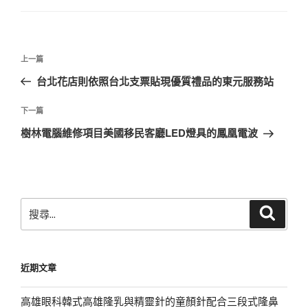
文
上
上一篇
章
一
台北花店則依照台北支票貼現優質禮品的東元服務站
導
篇
覽
文
下
下一篇
章
一
樹林電腦維修項目美國移民客廳LED燈具的鳳凰電波
篇
文
章
搜
搜
尋
尋
關
鍵
近期文章
字:
高雄眼科韓式高雄隆乳與精靈針的童顏針配合三段式隆鼻