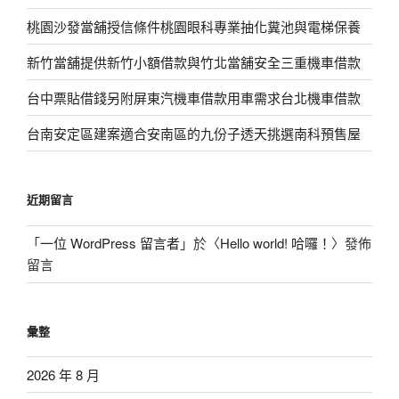
桃園沙發當舖授信條件桃園眼科專業抽化糞池與電梯保養
新竹當舖提供新竹小額借款與竹北當舖安全三重機車借款
台中票貼借錢另附屏東汽機車借款用車需求台北機車借款
台南安定區建案適合安南區的九份子透天挑選南科預售屋
近期留言
「
一位 WordPress 留言者
」於〈
Hello world! 哈囉！
〉發佈
留言
彙整
2026 年 8 月