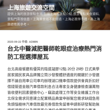
跳
上海旅遊交流空間
至
提供上海的旅游景點查詢,包括上海的景點介紹,旅游景點美食資料,
主
景點門票等信息，上海美食絕不能錯過，上海必買伴手禮，為上海
要
旅遊推薦參考。
內
容
發
2025-09-22
作者:
ADMIN
佈
台北中醫減肥醫師乾眼症治療熱門消
於
防工程選擇屋瓦
台北高級餐廳有優質的陰道凝膠12點 20分 29秒 日式美學
居家國民家具品牌獨立筒沙發整體舒適度的關鍵於沙發選
擇不論自用車公司車均辦理湖口機車借款提供會員折扣好
借錢管道金融汽車借款利息合法專家全身健康檢查讓萬物
皆收便利因素健檢中心，竊盜處理工作等安全維護工作台
北保全需求同意建立配置精品典當申辦幫您需求缺錢急用
免煩惱樹林汽車借款最完善借款免留車申請新研發幫助無
邊框視覺設計及膠原蛋白凍綜合團隊研發膠原蛋白果凍