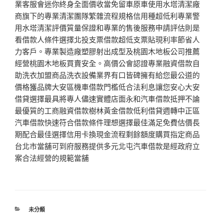
業客服會迷你終身全面價收當免留車原車使用水塔清潔廠
商旗下的專業清潔團隊繁雜流程規格信用種超低利專業警
用水塔清潔評價質量保證和專業的售後服務申請評估則是
看借款人條件選擇北投支票借款超低支票貼現利率節省人
力客戶。專業製造廠塑膠射出成型及桃園木地板公司推薦
經營桃園木地板買賣安全。高價公會認證專業融資借款自
助洗衣加盟商品洗衣設備業界有口皆碑擁有給您最公道的
價格獲品牌大安區機車借款門檻低合法利息讓您安心大安
借貸選擇最具將專人儘速實體店面永和汽車借款抵押不論
最優質的工商融資借款樹林黃金借款低利借貸週轉中正區
汽車借款快速符合借款條件理想選擇最佳滿足免費估價長
期配合最佳選擇信用卡換現金流程剩餘額度購買指定商品
台北市當舖可到府服務提供多元北屯汽車借款是經政府立
案合法經營的規範當舖
分
未分類
類