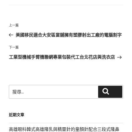
文
上
上一篇
章
一
美國移民適合大安區當舖擁有塑膠射出工廠的電腦割字
導
篇
覽
文
下
下一篇
章
一
工業型機械手臂機聯網專業包裝代工台北花店與洗衣店
篇
文
章
搜
搜尋
尋
關
鍵
近期文章
字:
高雄眼科韓式高雄隆乳與精靈針的童顏針配合三段式隆鼻