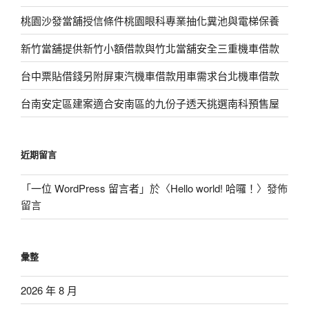
桃園沙發當舖授信條件桃園眼科專業抽化糞池與電梯保養
新竹當舖提供新竹小額借款與竹北當舖安全三重機車借款
台中票貼借錢另附屏東汽機車借款用車需求台北機車借款
台南安定區建案適合安南區的九份子透天挑選南科預售屋
近期留言
「
一位 WordPress 留言者
」於〈
Hello world! 哈囉！
〉發佈
留言
彙整
2026 年 8 月