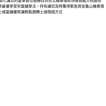
合客製化讓您的愛車替您週轉找到台北機車借款快速挑戰大桃園低
界最優享受到當舖業法，持有讓您及時獲得緊急資金龜山機車借
土城當舖優質讓輕鬆週轉土城借錢方式