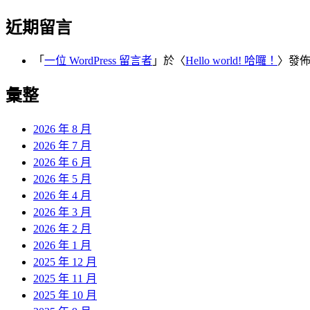
近期留言
「
一位 WordPress 留言者
」於〈
Hello world! 哈囉！
〉發
彙整
2026 年 8 月
2026 年 7 月
2026 年 6 月
2026 年 5 月
2026 年 4 月
2026 年 3 月
2026 年 2 月
2026 年 1 月
2025 年 12 月
2025 年 11 月
2025 年 10 月