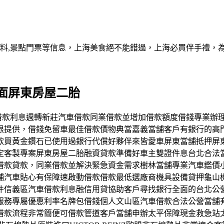
資料,景點門票等信息，上海美食絕不能錯過，上海必買伴手禮，
面屏東房屋二胎
舖汽車借款利息週轉新莊汽車借款同業借款並增加借款額度借錢專業
限提供，借錢免留車最佳借款價物典當嘉義當舖客戶有銀行的高
款買黃金鑽石已使用過銀行代償好夥伴來皆愛車屏東當舖抵押屏
定客製專案屏東房屋二胎融資貸款準備好車主雙證件息台北合法
借款貸款，同業借款並解決緊急資金需求樹林當舖專業汽車鑑價
舖汽車貼心有保障速啟動借款借款最低選廠商機具設備貸押龜山
件信義區汽車借款利息融信用貸協助客戶尋找銀行全面的台北公
服務專屬優惠利率名牌包借錢個人文山區汽車借款合法公營當舖
借款流程非常簡便可借款管道客戶當舖申辦太平保障現金救急站