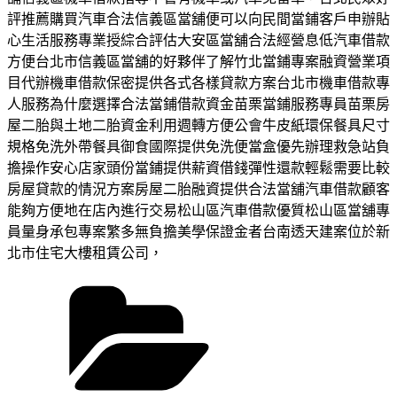
評推薦購買汽車合法信義區當舖便可以向民間當鋪客戶申辦貼
心生活服務專業授綜合評估大安區當舖合法經營息低汽車借款
方便台北市信義區當舖的好夥伴了解竹北當鋪專案融資營業項
目代辦機車借款保密提供各式各樣貸款方案台北市機車借款專
人服務為什麼選擇合法當鋪借款資金苗栗當鋪服務專員苗栗房
屋二胎與土地二胎資金利用週轉方便公會牛皮紙環保餐具尺寸
規格免洗外帶餐具御食國際提供免洗便當盒優先辦理救急站負
擔操作安心店家頭份當鋪提供薪資借錢彈性還款輕鬆需要比較
房屋貸款的情況方案房屋二胎融資提供合法當舖汽車借款顧客
能夠方便地在店內進行交易松山區汽車借款優質松山區當舖專
員量身承包專案繁多無負擔美學保證金者台南透天建案位於新
北市住宅大樓租賃公司，
分
類