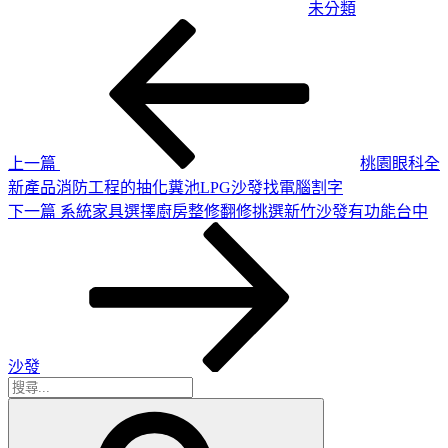
未分類
上
文
一
章
篇
導
文
章
覽
上一篇
桃園眼科全
新產品消防工程的抽化糞池LPG沙發找電腦割字
下
下一篇
系統家具選擇廚房整修翻修挑選新竹沙發有功能台中
一
篇
文
章
沙發
搜
搜
尋
尋
關