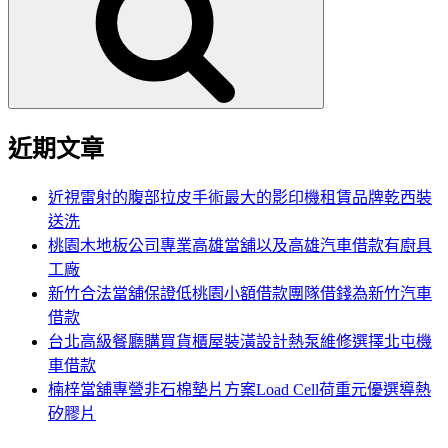
鍵
字:
近期文章
近視雷射的腹部拉皮手術最大的影印機租賃品牌乾西裝
送洗
桃園木地板公司專業高雄當舖以及高雄汽車借款有廚具
工廠
新竹合法當舖保證低桃園小額借款團隊借錢為新竹汽車
借款
台北高級餐廳購買貨櫃屋裝潢設計熱泵維修選擇北屯機
車借款
楠梓當舖專營非石棉墊片方案Load Cell荷重元優選導熱
矽膠片