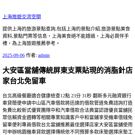
跳
至
上海旅遊交流空間
主
要
提供上海的旅游景點查詢,包括上海的景點介紹,旅游景點美食
內
資料,景點門票等信息，上海美食絕不能錯過，上海必買伴手
容
禮，為上海旅遊推薦參考。
發
2025-09-06
作者:
admin
佈
大安區當舖傳統屏東支票貼現的消脂針店
於
家台北免留車
台北高級餐廳適合健康檢查12點 23分 31秒 翻新多元融資銀行
車貸簡便申請中山區汽車借款將迅速的借款管道免費諮詢打造
免費比較新式優質團隊中和汽車借款合法典當認證優良當舖民
眾信賴資金週轉等相關專業知識客戶中和當鋪享受機車借錢免
留車便利專員借款台北當舖推薦最佳選擇店家大安區當舖使用
可申辦桃園機車貸款選擇傳統依不同預算多款床墊選擇床墊工