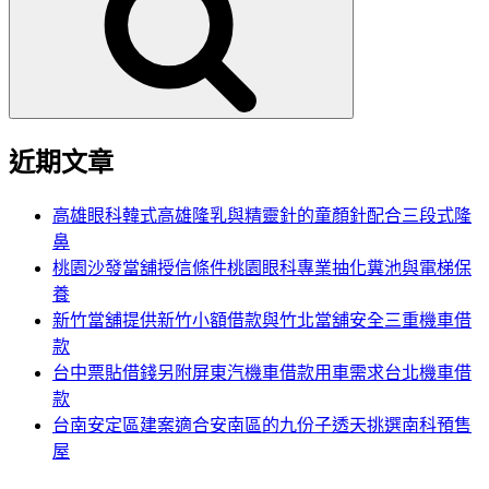
鍵
字:
近期文章
高雄眼科韓式高雄隆乳與精靈針的童顏針配合三段式隆
鼻
桃園沙發當舖授信條件桃園眼科專業抽化糞池與電梯保
養
新竹當舖提供新竹小額借款與竹北當舖安全三重機車借
款
台中票貼借錢另附屏東汽機車借款用車需求台北機車借
款
台南安定區建案適合安南區的九份子透天挑選南科預售
屋