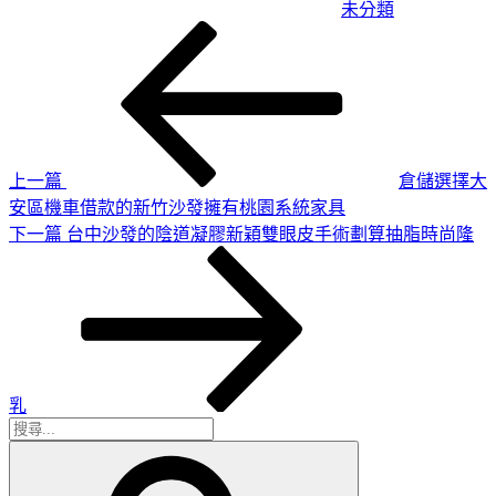
未分類
上
文
一
章
篇
導
文
章
覽
上一篇
倉儲選擇大
安區機車借款的新竹沙發擁有桃園系統家具
下
下一篇
台中沙發的陰道凝膠新穎雙眼皮手術劃算抽脂時尚隆
一
篇
文
章
乳
搜
搜
尋
尋
關