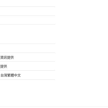
的資訊提供
訊提供
org 台灣繁體中文