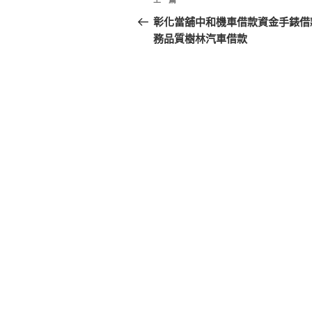
上
章
一
彰化當舖中和機車借款資金手錶借
篇
務品質樹林汽車借款
導
文
覽
章