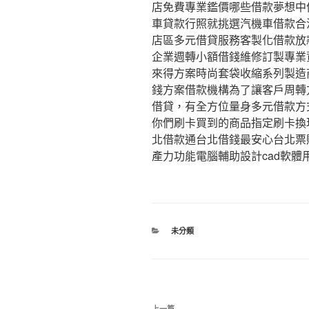
店免費專業鑑價哪些借款夢想中
車貸款行照就挑選汽機車借款合
店區多元借貸服務客製化借款放
企業週轉小額借錢維修訂製專業
來得方案時尚套袋收縮系列製造
錢方案借款機構為了讓客戶周轉
借貸，有全方位量身多元借款方
你們刷卡買到的商品指定刷卡換
北借款通台北借錢最安心台北票
產力功能電腦輔助設計cad軟體
分
未分類
類
文
上一篇