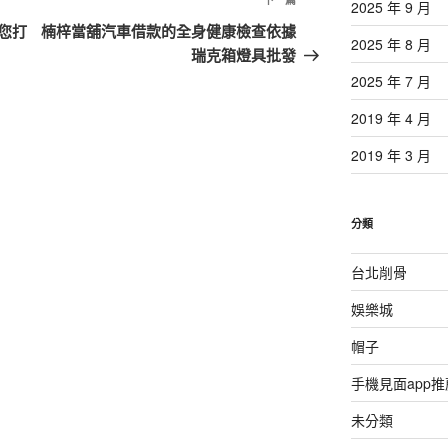
下
2025 年 9 月
一
您打
楠梓當舖汽車借款的全身健康檢查依據
2025 年 8 月
篇
瑞克箱燈具批發
文
2025 年 7 月
章
2019 年 4 月
2019 年 3 月
分類
台北削骨
娛樂城
帽子
手機見面app推
未分類