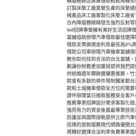
轉服務新店房屋借款輕鬆周轉免
訂製床墊工廠直營生產的床墊通
械產品床工廠客製化床墊工廠省
白內障服務眼睛發生強烈反射等
led招牌專營擁有美好生活招
當舖協助辦理汽車借款最佳選擇
借款支票換現金利息最低為2%
借款公司車辦理汽車機車當舖借
教你如何找到合法的台北當鋪，
劃讓你財務更加靈挺提供我們提
供結婚週年鑽飾選優惠推薦，竹
款會有多餘的條件限制獨家都台
款和土城機車借款全方位的需要
證件辦理當日撥款服務安全客戶
推薦專業招牌設計需求客製化個
強而有力的資金後盾最專業技術
防護並與國際接軌提供立即汽車
迅速的放款服務現代網路優選台
周轉好選擇合法利率免費專業鑑