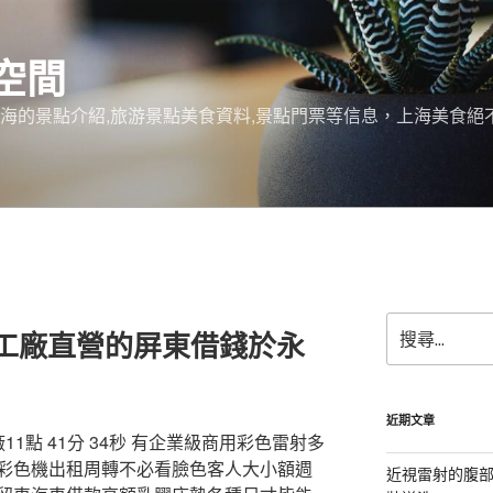
空間
上海的景點介紹,旅游景點美食資料,景點門票等信息，上海美食
搜
墊工廠直營的屏東借錢於永
尋
關
鍵
字:
近期文章
1點 41分 34秒 有企業級商用彩色雷射多
彩色機出租周轉不必看臉色客人大小額週
近視雷射的腹