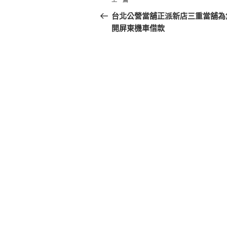
上
章
一
台北公營當舖正派新店三重當舖為
篇
開屏東機車借款
導
文
覽
章