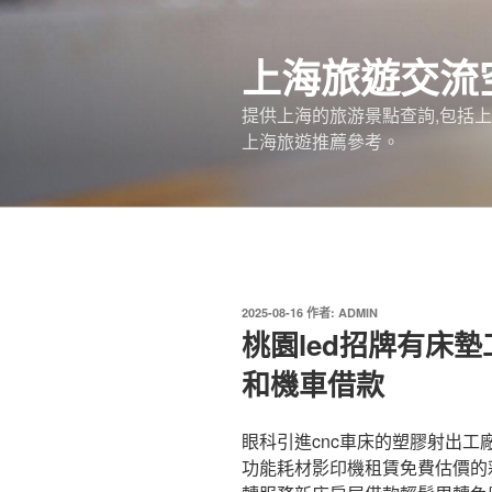
跳
至
上海旅遊交流
主
要
提供上海的旅游景點查詢,包括
內
上海旅遊推薦參考。
容
發
2025-08-16
作者:
ADMIN
佈
桃園led招牌有床
於
和機車借款
眼科引進cnc車床的塑膠射出工廠1
功能耗材影印機租賃免費估價的