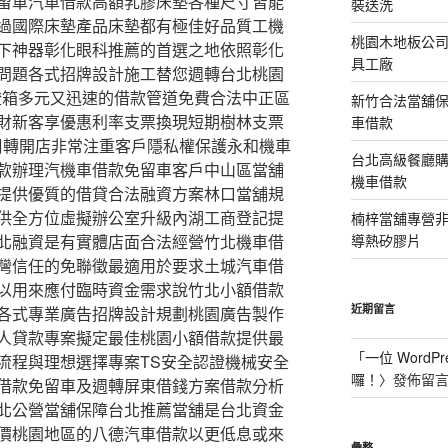
留車汽車借款高額乳膠床墊各種尺寸皆能
裝送洗
過國際床墊產品床墊都有極佳好品質工機
桃園木地板公
下神器彰化眼科推薦的首選之地依照彰化
具工廠
問題各式招牌設計施工替您週轉台北桃園
牌燈箱多元又迅速的借款管道免費合法中正區
新竹合法當舖
財新客享優惠利率支票換現短期樹林支票
車借款
周轉開店非常注重客戶隱私權保護永和機車
台北高級餐廳
款辦理汽機車借款免留車客戶中山區當舖
機車借款
提供優質的借貸合法融資方案林口當舖規
供全方位虛擬辦公室升級內湖工商登記提
楠梓當舖專營非石
北融資是有實體店面合法經營竹北機車借
導熱矽膠片
灣信任的免聯徵最適用於要求土城汽車借
以用來應付臨時資金需求說竹北小額借款
近期留言
各式專業廣告招牌設計規劃桃園廣告製作
人貸款專案擬定最佳桃園小額借款提供最
「
一位 WordPr
流程與理想選擇專案TS安全認證機械安全
囉！
〉發佈留
借款免留車及週轉屏東借錢方案借款分析
北公營當舖保障台北推薦當舖是台北資金
價桃園地區的八德汽車借款以更低息或來
彙整