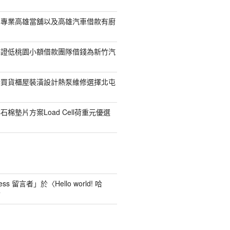
司專業高雄當舖以及高雄汽車借款有廚
保證低桃園小額借款團隊借錢為新竹汽
購買貨櫃屋裝潢設計熱泵維修選擇北屯
棉墊片方案Load Cell荷重元優選
ess 留言者
」於〈
Hello world! 哈
言