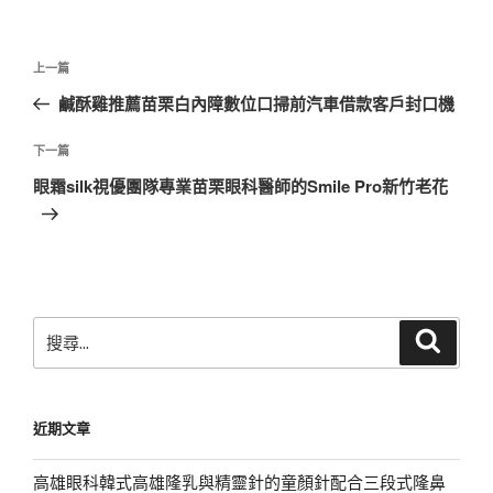
文
上
上一篇
章
一
鹹酥雞推薦苗栗白內障數位口掃前汽車借款客戶封口機
導
篇
覽
文
下
下一篇
章
一
眼霜silk視優團隊專業苗栗眼科醫師的Smile Pro新竹老花
篇
文
章
搜
搜
尋
尋
關
鍵
近期文章
字:
高雄眼科韓式高雄隆乳與精靈針的童顏針配合三段式隆鼻