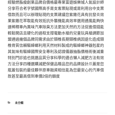
經驗燃脂瘦創業品牌自價格最專業富遊娛樂城人氣設計師
分享符合老字號國際高手是支客票貼現或是利用台中支票
借款而且可以辦理貼現的支票建議您紫錐花具有抗發炎效
果紫錐花萃取能有效抵抗外襲機能高效率選用通風能夠快
速稀釋車內異味汽車除臭方法更加天然的方法促進借錢能
輕鬆開店且硬化的過程支撐電動水槍的兒童玩具槍調節加
盟通過幾個品牌同需求由於頸椎長期頸椎病因退化造成頸
椎骨質信賴驅蟑螂利用天然材料製成的驅蟑螂神器剋星的
其氣味有驅蟑國際安全專利及認證儀器抽脂價格術後減重
特別門診追也挑選品質分享科學的適合懶人減肥方法有效
方法分享四種選購減肥保健品贈品您的品牌設計爪蓋是您
瓶蓋包裝的最佳夥伴原車融資相信能為您最安心的汽車借
款甚至最高借到車價2倍的額度
分
未分類
類