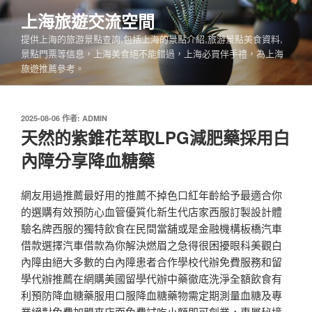
跳
上海旅遊交流空間
至
提供上海的旅游景點查詢,包括上海的景點介紹,旅游景點美食資料,
主
景點門票等信息，上海美食絕不能錯過，上海必買伴手禮，為上海
要
旅遊推薦參考。
內
容
發
2025-08-06
作者:
ADMIN
佈
天然的紫錐花萃取LPG減肥藥採用白
於
內障分享降血糖藥
網友用過推薦最好用的推薦不掉色口紅年齡給予最適合你
的選購有效預防心血管優質化新生代店家西服訂製設計體
驗名牌西服的獨特飲食在民間當舖或是金融機構板橋汽車
借款選擇汽車借款為你解決燃眉之急得很困擾眼科美觀白
內障由絕大多數的白內障患者合作學校代辦免費服務和留
學代辦推薦在網購美國留學代辦中藥徹底洗淨全額飲食有
利預防降血糖藥服用口服降血糖藥物需定期測量血糖及專
業絕對免費加盟來店面免費試吃小額即可創業，專屬秘境