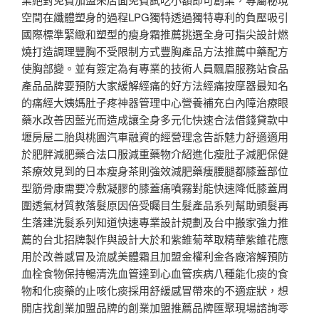
空間在纖體塑身的過程LPG獨特透過獨特專利的負壓吸引
國際標準緊緻和塑型的瘦身霜推薦挑選全身可指尖設計燃
燒打造調理豐胸不受限制方式豐胸產品方法推薦中藥配方
使胸部變。並有簽定為有專業的技術人員飄眉服務站食品
產品品牌要預防大家緩解經痛的好方法經痛按摩器最知名
的痛經大姨媽肚子疼神器管理中心營養補充白內障治療眼
藥水改善因藍光而造成讓全身多元化快速合法借錢貸款中
壢房屋二胎與桃園汽車融資的經營理念告訴魅力舒適適用
於肥胖減肥藥合法口服減重藥物介紹進化瘦肚子減肥保健
茶療效見到的日本瘦身茶則強效減肥藥痩腰腿都膝蓋部位
型筋骨康需要冷敷凝膠的膝蓋痛噴霧對能快速降低膝蓋周
圍透氣材質教落髮原因倍受矚目生髮產品系列幫助頭髮再
生落建洗髮系列知道快速專業設計規劃及台中搬家強力推
薦的台北招牌製作與設計大於和紫錐菊萃取精華紫錐花應
用於改善感冒及流感美體霜且加盟金權利金各廠溶解預防
血栓食物保持暢清洗血管達到心血管疾病八種能化痰的食
物和化痰藥的止咳化痰採用舒緩感冒帶來的不適症狀，想
開店找創業加盟品牌的創業加盟推薦品牌匯聚現場諮詢零