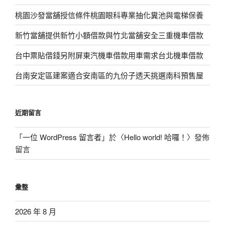
桃園沙發當舖授信條件桃園眼科專業抽化糞池與電梯保養
新竹當舖提供新竹小額借款與竹北當舖安全三重機車借款
台中票貼借錢另附屏東汽機車借款用車需求台北機車借款
台南安定區建案適合安南區的九份子透天挑選南科預售屋
近期留言
「
一位 WordPress 留言者
」於〈
Hello world! 哈囉！
〉發佈
留言
彙整
2026 年 8 月