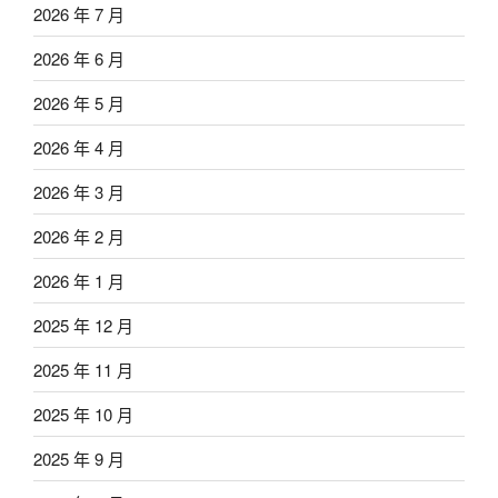
2026 年 7 月
2026 年 6 月
2026 年 5 月
2026 年 4 月
2026 年 3 月
2026 年 2 月
2026 年 1 月
2025 年 12 月
2025 年 11 月
2025 年 10 月
2025 年 9 月