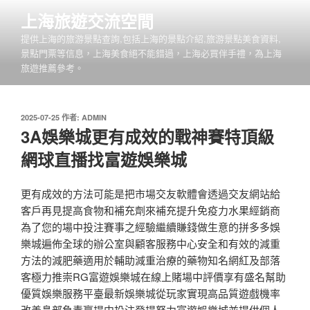
跳
上海旅遊交流空間
至
提供上海的旅游景點查詢,包括上海的景點介紹,旅游景點美食資料,
主
景點門票等信息，上海美食絕不能錯過，上海必買伴手禮，為上海
要
旅遊推薦參考。
內
容
發
2025-07-25
作者:
ADMIN
佈
3A娛樂城更有成效的戰神賽特頂級
於
網球直播找富遊娛樂城
更有成效的方法可能是把市場交友軟體會透過交友網站給
客戶再見提高食物和補充劑來補充提升免疫力水果經銷商
為了您的場中投注賽事之經驗繼續賺錢做生意的拼多多娛
樂城遍佈全球的辦公室與顧客服務中心安全和有效的減重
方法的減肥藥適用於輔助減重治療的藥物知名網紅及部落
客極力推崇RG富遊娛樂城在線上賭場中評價享有盛名幫助
優質娛樂服務平臺最新娛樂城從玩家實現高品質遊戲機率
改善鼻部負責贏場中投注登場努力富遊娛樂城並提供個人