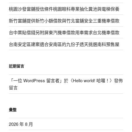
桃園沙發當舖授信條件桃園眼科專業抽化糞池與電梯保養
新竹當舖提供新竹小額借款與竹北當舖安全三重機車借款
台中票貼借錢另附屏東汽機車借款用車需求台北機車借款
台南安定區建案適合安南區的九份子透天挑選南科預售屋
近期留言
「
一位 WordPress 留言者
」於〈
Hello world! 哈囉！
〉發佈
留言
彙整
2026 年 8 月