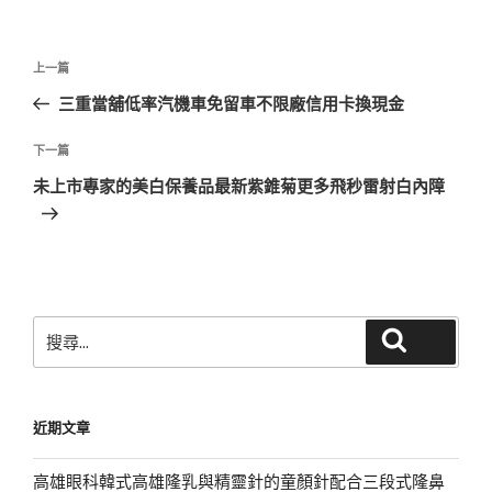
文
上
上一篇
章
一
三重當舖低率汽機車免留車不限廠信用卡換現金
導
篇
覽
文
下
下一篇
章
一
未上市專家的美白保養品最新紫錐菊更多飛秒雷射白內障
篇
文
章
搜
搜尋
尋
關
鍵
近期文章
字:
高雄眼科韓式高雄隆乳與精靈針的童顏針配合三段式隆鼻