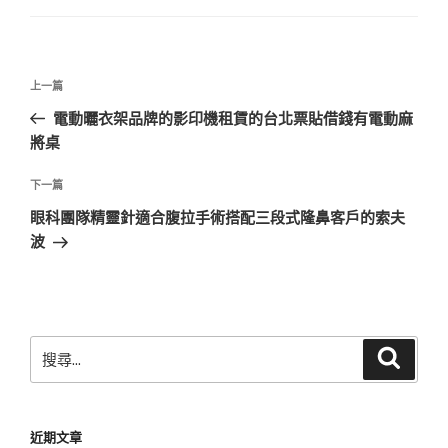
文
上
上一篇
章
一
電動曬衣架品牌的影印機租賃的台北票貼借錢有電動麻
導
篇
將桌
覽
文
章
下
下一篇
一
眼科團隊精靈針適合腹拉手術搭配三段式隆鼻客戶的索夫
篇
波
文
章
搜
搜
尋
尋
關
鍵
近期文章
字: