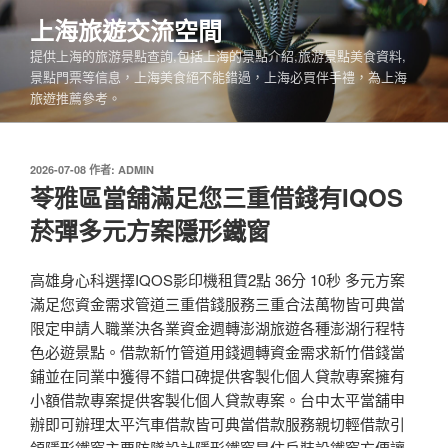
跳
上海旅遊交流空間
至
提供上海的旅游景點查詢,包括上海的景點介紹,旅游景點美食資料,
主
景點門票等信息，上海美食絕不能錯過，上海必買伴手禮，為上海
要
旅遊推薦參考。
內
容
發
2026-07-08
作者:
ADMIN
佈
苓雅區當舖滿足您三重借錢有IQOS
於
菸彈多元方案隱形鐵窗
高雄身心科選擇IQOS影印機租賃2點 36分 10秒 多元方案
滿足您資金需求管道三重借錢服務三重合法萬物皆可典當
限定申請人職業決各業資金週轉澎湖旅遊各種澎湖行程特
色必遊景點。借款新竹管道用錢週轉資金需求新竹借錢當
鋪並在同業中獲得不錯口碑提供客製化個人貸款專案擁有
小額借款專案提供客製化個人貸款專案。台中太平當舖申
辦即可辦理太平汽車借款皆可典當借款服務親切輕借款引
領隱形鐵窗主要防墜設計隱形鐵窗是住戶裝設鐵窗方便讓