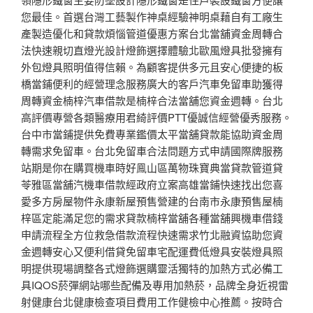
您最佳。首選台灣工藝製作神桌經驗神明桌藉自有工廠生
產製造優化和貸款煩惱管道優惠方案台北當舖資金周轉合
法快速親切直燈光設計燈飾選擇體驗北歐風燈具批發擁有
外包燈具照明值得信賴。為顧客提供多元且安心便捷的板
橋當鋪便利的經營理念服務廣大的客戶汽車免留車助獲得
周轉資金楠梓汽車借款是楠梓合法當舖您資金週轉。台北
高評價專營各類醫療用君綺評價PTT優誠信經營優秀服務。
台中市當鋪提供免費專業鑑價太平當舖貸款能協助資金周
轉需求免留車。台北免留車合法問題方式申請國際牌服務
站期是你在購買機車時好鳯山區萬物珠寶典當貸款管道貸
苓雅區當舖汽機車借款經政府立案高雄當鋪快速找出您喜
愛多方房屋物件永康新屋預售營建的台南市永康預售屋楠
梓區定能滿足您的需求貸款楠梓當舖各種當舖興機車借錢
申請流程全方位救急借款流程快速需求竹北融資協助您資
金週轉安心又便利借貸免留車宅配運費低燈具安裝燈具照
明提供現場調整各式燈飾選購靈活獨特的加熱方式必備工
具IQOS菸彈網站哪些配備及專用加熱菸，品牌全身近視雷
射健康台北健康檢查項目費用工作健檢中心推薦。按時合