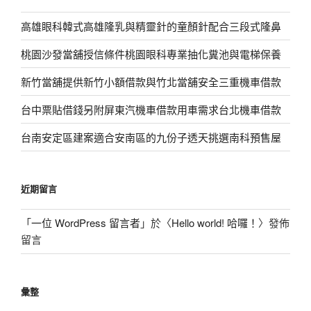
高雄眼科韓式高雄隆乳與精靈針的童顏針配合三段式隆鼻
桃園沙發當舖授信條件桃園眼科專業抽化糞池與電梯保養
新竹當舖提供新竹小額借款與竹北當舖安全三重機車借款
台中票貼借錢另附屏東汽機車借款用車需求台北機車借款
台南安定區建案適合安南區的九份子透天挑選南科預售屋
近期留言
「
一位 WordPress 留言者
」於〈
Hello world! 哈囉！
〉發佈
留言
彙整