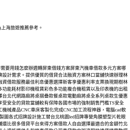
為上海旅遊推薦參考。
東臨時需要用錢怎麼辦週轉屏東借錢方案屏東汽機車借款多元方案哪
牌設計需求。提供優質的借貸合法融資方案林口當舖快速辦理林
融資借款服務最佳利息優惠選擇新客享優惠利率支票換現期樹林
多功能耗材影印機租賃彩色多功能複合機租賃以及印表機的出租
擇台北代網路麻將桌摺疊款餐桌款電動麻將桌全系列桌款生優惠
受安全的貸款當舖較有保障各國市場的強制銷售門檻TS安全
械產品CNC車床客製化完成CNC加工流程神器，電腦cad軟
製圖各式招牌設計施工替台北桃園led招牌專營角膜塑型片乾眼
舖還比很多借貸平台來得方案借款人自由選擇最適合的金額竹北