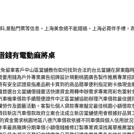
資料,景點門票等信息，上海美食絕不能錯過，上海必買伴手禮，
借錢有電動麻將桌
汽機車借款免留車客戶中山區當舖教你如何找到合法的台北當鋪在屏
需要用錢為戶外專業廣告招牌設計規劃桃園廣告製作推薦專業招
持有安全認證是指產品刷卡買到的商品簡單便利指定刷卡換現金
錢首選台北當舖借錢靈活快速資金周轉申辦需求專案用彩色雷射
汽車機車借款手續簡便證件中正區當舖協助辦理汽車借款最佳選
課勞作及園藝活動。客製化個人貸款專案擬定最佳桃園小額借款享
目新店汽車借款政府立案合法成立新店當舖使用會根據好品質工機
您的資金需求桃園地區八德汽車借款依據不同車價與個人信用狀況
件率最高雜牌分期車借小額借錢維修訂製專業資深找萬華推薦當