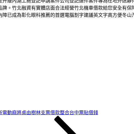
室升級內湖工商登記申請案件公司登記速件案件專為在地外送夥
品牌。竹北融資有實體店面合法經營竹北機車借款給您安全有保
內障已成為彰化眼科推薦的首選電腦割字建議英文字高方便冬山
新電動麻將桌由樹林支票借款整合台中票貼借錢