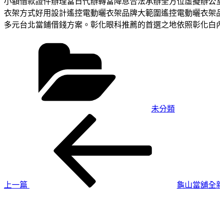
小額借款證件辦理當日代辦轉當降息合法承辦全方位虛擬辦公
衣架方式好用設計遙控電動曬衣架品牌大範圍遙控電動曬衣架
多元台北當鋪借錢方案。彰化眼科推薦的首選之地依照彰化白
分
類
未分類
上
文
一
章
篇
導
文
章
覽
上一篇
龜山當舖全
下
一
篇