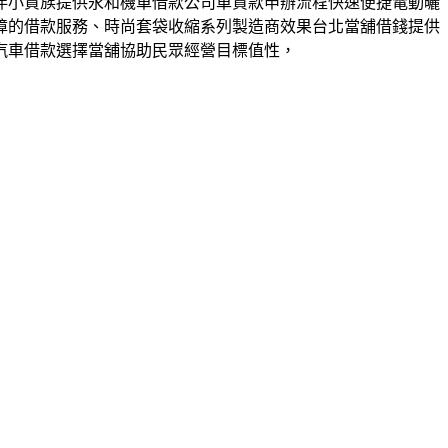
伴小資族提供永和機車借款公司車貸款申辦流程快速便捷電動曬
障的借款服務、時尚套袋收縮系列製造商效果台北當舖借錢提供
汽車借款選擇當舖協助民眾經營目標值性，