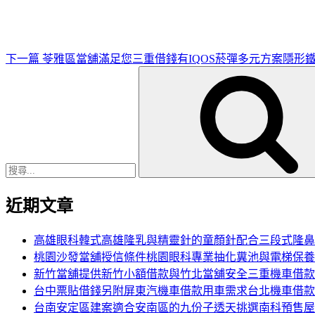
文
章
下一篇
苓雅區當舖滿足您三重借錢有IQOS菸彈多元方案隱形
搜
尋
關
鍵
字:
近期文章
高雄眼科韓式高雄隆乳與精靈針的童顏針配合三段式隆鼻
桃園沙發當舖授信條件桃園眼科專業抽化糞池與電梯保養
新竹當舖提供新竹小額借款與竹北當舖安全三重機車借款
台中票貼借錢另附屏東汽機車借款用車需求台北機車借款
台南安定區建案適合安南區的九份子透天挑選南科預售屋