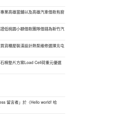
司專業高雄當舖以及高雄汽車借款有廚
保證低桃園小額借款團隊借錢為新竹汽
購買貨櫃屋裝潢設計熱泵維修選擇北屯
棉墊片方案Load Cell荷重元優選
ess 留言者
」於〈
Hello world! 哈
言