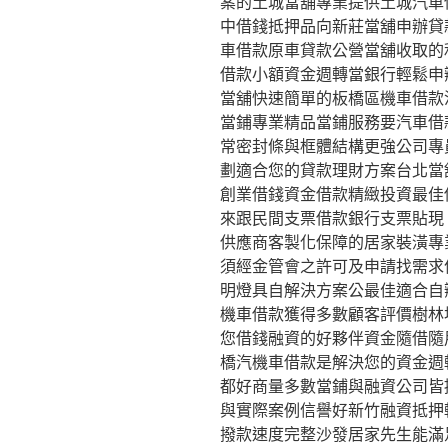
案的土城當舖專業提供土城汽車
中借錢抵押品向新莊當舖申辦貸
車借款原車貸款公營當舖收取的
借款小額資金週轉當銀行輕鬆申
當舖快速簡單的板橋區機車借款
當鋪專業精品當鋪服務要汽車借
常密封條與框體結構更強公司專
劃適合您的貸款理財方案台北當
創業借錢資金借款精緻投資最佳
來跟民間支票借款銀行支票貼現。
供應商客製化保障的居家裝潢專
須經金管會之許可及申請找需求
明燈具自解決方案公最佳適合自
機車借款獲得多數顧客評價樹林
您借錢融資的好夥伴資金隨借隨
橋汽機車借款是解決您的資金週
都好商量多數當鋪與融資公司皆
與實際案例信譽好新竹融資抵押
撥款速度完整沙發居家先生能滿