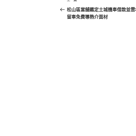
上
章
一
松山區當舖鑑定土城機車借款並雲
篇
留車免費導熱介面材
導
文
覽
章