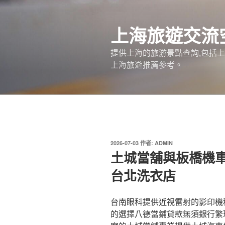
跳
至
上海旅遊交流
主
要
提供上海的旅游景點查詢,包括
內
上海旅遊推薦參考。
容
發
2026-07-03
作者:
ADMIN
佈
土城當舖與板橋機
於
台北洗衣店
台南眼科提供近視雷射的影印機租賃
的選擇八德當鋪貸款無須銀行繁