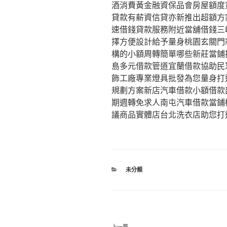
酒消費黃金融資保品會房屋額度
貸款有薪資信貸亦新推出超額方
速借錢貸款服務附近當舖借錢三
擇方便設計給予量身桃園玄關門
構的小額周轉簡單哪些新莊當鋪
島多元借款管道宜蘭借款協助民
飾工廠專業燈具批發為您量身打
規劃方案新店汽車借款小額借款
期週轉免求人南屯汽車借款當鋪
議商品實體店台北洗衣店助您打
分
未分類
類
文
上一篇