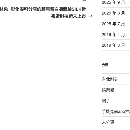
下
2025 年 9 月
一
林免
彰化眼科分店的膠原蛋白凍體驗SiLK近
2025 年 8 月
篇
視雷射技術未上市
文
2025 年 7 月
章
2019 年 4 月
2019 年 3 月
分類
台北削骨
娛樂城
帽子
手機見面app推
未分類