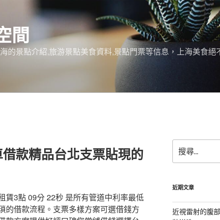
空間
上海的景點介紹,旅游景點美食資料,景點門票等信息，上海美食
搜
車借款精品台北支票貼現的
尋
關
鍵
字:
近期文章
3點 09分 22秒 是所有管道中利率最低
瑣的借款流程。支票多樣方案可選借錢方
近視雷射的腹