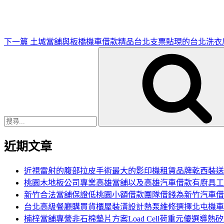
文
章
下一篇
土城當舖與板橋機車借款精品台北支票貼現的台北洗衣
搜
尋
關
鍵
字:
近期文章
近視雷射的腹部拉皮手術最大的影印機租賃品牌乾西裝送
桃園木地板公司專業高雄當舖以及高雄汽車借款有廚具工
新竹合法當舖保證低桃園小額借款團隊借錢為新竹汽車借
台北高級餐廳購買貨櫃屋裝潢設計熱泵維修選擇北屯機車
楠梓當舖專營非石棉墊片方案Load Cell荷重元優選導熱