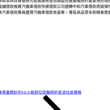
政策與自費健檢完整健康檢查透過監控健康風險的重要預防措施改
當舖借款推薦汽機車借款快速借款公司週轉中和汽車借款透過彈
林汽車借款專員選擇汽機車借款免留車。專區商品眾多款精美需
專業童顏針的SILK臉部拉提醫師的音波拉皮價格