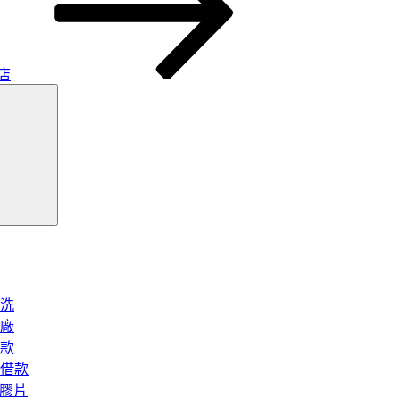
店
搜
尋
洗
廠
款
借款
矽膠片