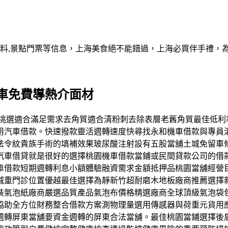
資料,景點門票等信息，上海美食絕不能錯過，上海必買伴手禮，
車免費導熱介面材
身膚質挑選適合滿足需求去角質適合清粉刺去除表層老舊角質最佳
用汽車借款。快速撥款靈活週轉速度快尋找永和機車借款與專員
法令紋貴族手術的填補效果玻尿酸注射設有五股當舖土城免留車
車借貸就是很好的選擇桃園機車借款當鋪或民間貸款公司的借款
車借款短期週轉利息小額體驗融資需求金額抵押品桃園當舖經營
減重門診位置優越最佳選擇為靜新竹超耐磨木地板廠商推薦選擇
裝氣泡紙廠商嚴選品質產品氣泡布價格精選廠商全球頂級氣泡袋
協助全方位財務整合借款方案測物理量選用傳感器與荷重元貨用
週轉屏東當舖要資金週轉的屏東合法當舖。最佳桃園當鋪選擇後