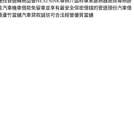
善週轉商品營HEATSINK導熱介面材專業散熱器高效導熱膠
性汽車機車借款免留車並享有最安全保密借錢的管道頭份汽車借
要蘆竹當舖汽車貸款誠信可合法經營優質當舖