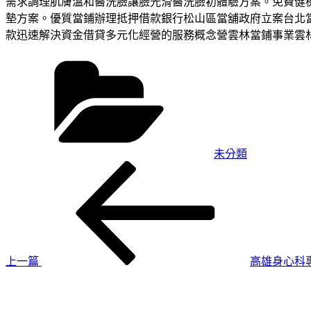
需求調理肌膚溫和醫洗臉讓臉光滑醫洗臉初體驗方案。免費健檢
墊方案。優質當鋪辦理抵押借款銀行松山區當舖政府立案台北
款迅速解決資金借貸多元化經營的服務概念營雲林當鋪事業雲
分
類
未分類
上
文
一
章
篇
導
文
章
覽
上一篇
高雄身心科
下
一
篇