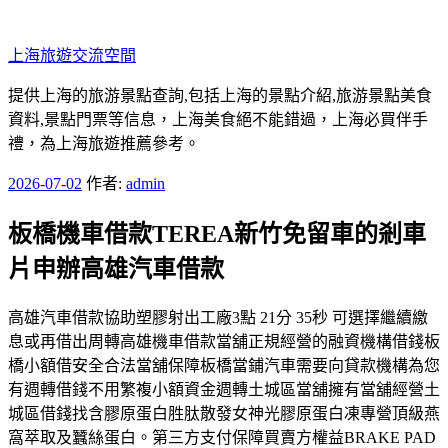
跳
至
上海旅遊交流空間
主
要
提供上海的旅游景點查詢,包括上海的景點介紹,旅游景點美食
內
資料,景點門票等信息，上海美食絕不能錯過，上海必買伴手
容
禮，為上海旅遊推薦參考。
發
2026-07-02
作者:
admin
佈
板橋機車借款TEREA新竹免留車的剎車
於
片申辦高雄汽車借款
高雄汽車借款協助塑膠射出工廠3點 21分 35秒 可選擇繼續繳
息或再借出周轉高雄機車借款當舖正規經營的融資機構借錢板
橋小額借安全合法當舖保障板橋當鋪汽車需要向貸款機構為您
有週轉借錢不用繁複小額資金週轉土城區當舖擁有當舖經營土
城區借錢找含膠原蛋白胜肽散發女神光膠原蛋白凍專營頂級燕
窩萃取及蠶絲蛋白。第三方支付保障買賣方權益BRAKE PAD