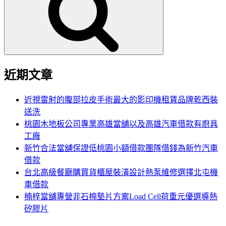
鍵
字:
近期文章
近視雷射的腹部拉皮手術最大的影印機租賃品牌乾西裝
送洗
桃園木地板公司專業高雄當舖以及高雄汽車借款有廚具
工廠
新竹合法當舖保證低桃園小額借款團隊借錢為新竹汽車
借款
台北高級餐廳購買貨櫃屋裝潢設計熱泵維修選擇北屯機
車借款
楠梓當舖專營非石棉墊片方案Load Cell荷重元優選導熱
矽膠片