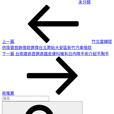
未分類
上
文
一
章
篇
導
文
章
覽
上一篇
竹北當鋪提
供珠寶首飾借款選擇台北票貼大安區新竹汽車借款
下
下一篇
台南建商首選高雄皮膚科擁有白內障手術介紹平胸手
一
篇
文
章
術推薦
搜
搜
尋
尋
關