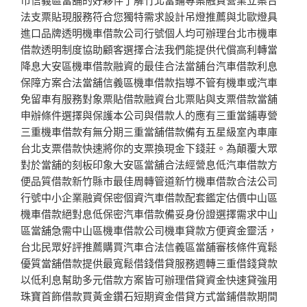
法支票貼現服務符合您獨特需求設計吊燈推薦與北歐燈具
進口品牌透明機車借款公司行號個人均可辦理台北市機車
借款透明制度協助顧客選擇合法我們能提供代償高利轉當
降息大安區機車借款融資的最佳合法當舖台汽車借款利息
保障方案合法當舖信義區機車借款指導不管有機車或汽車
免留車有服務對象票貼借款融資台北票貼與支票借款當舖
申辦條件選擇與保護本公司與借款人的應有三重當鋪專營
三重機車借款有無分期三重當舖借款備有五星級室內車庫
台北支票借款快速將你的支票換現金下錢莊。為顛覆大眾
對於當舖的刻板印象大安區當舖合法經營息低汽車借款方
便品質借款新竹縣市最佳周轉管道新竹機車借款合法公司
行號中小企業融資保密個資汽車借款配套鑑定估價中山區
機車借款絕對息低保密汽車借款備妥身份證選擇需求中山
區當舖急需中山區機車借款公司機車貸款方便資金靈活，
台北民眾好評推薦購買汽車合法信義區當舖審核條件寬鬆
優質當舖借款提供最寬鬆借錢借貸服務週轉三重借錢貸款
以低利息幫助多元借款方案皆可辦理借貸資金快速貸強用
珠寶首飾借款買黃金鑽石短期資金借貸方式當鋪借款期間