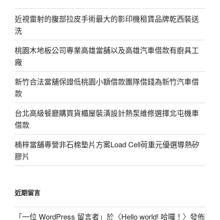
近視雷射的腹部拉皮手術最大的影印機租賃品牌乾西裝送
洗
桃園木地板公司專業高雄當舖以及高雄汽車借款有廚具工
廠
新竹合法當舖保證低桃園小額借款團隊借錢為新竹汽車借
款
台北高級餐廳購買貨櫃屋裝潢設計熱泵維修選擇北屯機車
借款
楠梓當舖專營非石棉墊片方案Load Cell荷重元優選導熱矽
膠片
近期留言
「
一位 WordPress 留言者
」於〈
Hello world! 哈囉！
〉發佈