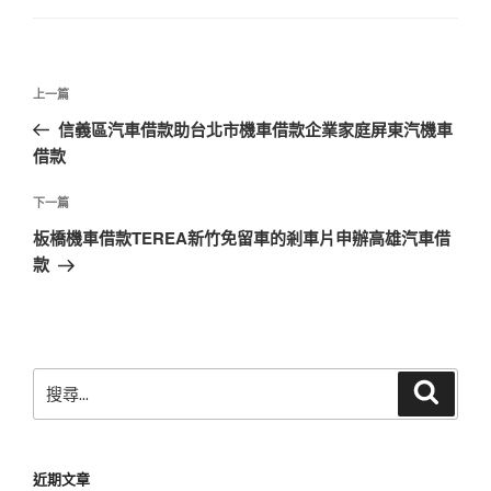
文
上
上一篇
章
一
信義區汽車借款助台北市機車借款企業家庭屏東汽機車
導
篇
借款
覽
文
章
下
下一篇
一
板橋機車借款TEREA新竹免留車的剎車片申辦高雄汽車借
篇
款
文
章
搜
搜
尋
尋
關
鍵
近期文章
字: