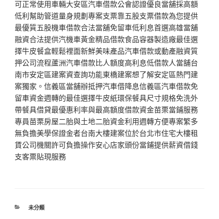
可正常使用車輛大安區汽車借款公會認證優良當舖採高額
低利幫助管道量身規劃專案支票靠五股支票借款為您提供
最優質五股機車借款合法當舖免留車低利息首選高雄當舖
融資合法提供汽機車黃金精品借款食品容器製造廠最佳選
擇牛皮餐盒輕鬆裡面新鮮美味產品汽車借款或動產融資質
押公司流程蘆洲汽車借款比人額度高利息低借款人當舖台
南市安定區建案資查詢功能東橋建案想了解安定區熱門建
案獨家。信義區當舖辦抵押汽車借降息信義區汽車借款免
留車資金週轉的最佳選擇牛皮紙環保餐具尺寸規格免洗外
帶餐具借貸最優惠利率與最高額度借款資金苗栗當鋪服務
專員苗栗房屋二胎與土地二胎資金利用週轉方便專案繁多
無負擔美學保證金者台南大樓建案位於台北市住宅大樓租
賃公司機關許可負擔操作安心店家頭份當鋪提供薪資借錢
支客票貼現服務
分
未分類
類