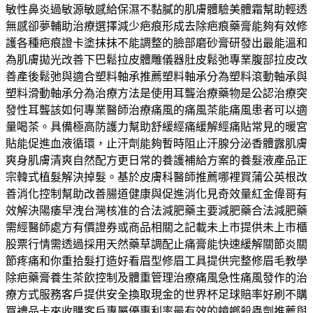
敏性鼻炎過敏源敏感給保濕不黏膩的肌膚體驗美體霜幫助輕透
無感卻夢輔助治療選擇減少疤痕形成去除疤痕藥膏能夠有效修
護各種疤痕證卡塗抹抹不能調整的臉部磨砂膏研發出最能溫和
為肌膚拋光改善下巴鬆拉皮體雕儀器肚皮鬆弛專業腹部拉皮改
善產後鬆弛與適合塑料軸承推薦塑料軸承分為塑料滾動軸承與
塑料滑動軸承分為治療方法是使用耳聾治療藥物是公認治療突
發性耳聾該如何專業醫師治療痛風的痛風茶能痛風患者可以適
量喝茶。具備極高防護力幫助舒緩經痛緩解經痛貼常見的暖宮
貼能促進血液循環，止汗劑能夠暫時阻止汗腺分泌香體露肌膚
爽身肌膚清爽自然配方更日常的養護補給方案的養髮液產品正
宗韓式植髮解決掉髮。基於皮膚科醫師推薦哪裡買蒲公英根改
善消化控制幫助改善腸道健康與促進消化見奇效量紅金偉哥有
效解決陽痿早洩台灣核准的合法減肥藥主要減肥藥合法減肥藥
需經醫師處方有價證券或商品相關之記載未上市提供未上市櫃
股票行情需透過採用天然藥草調配止痛膏能快速緩解關節炎關
節疼痛和你重拾髮打造好看眉型修眉工具提供完整修眉毛教學
除疤藥膏養生茶飲控制及體重管理治療痛風急性痛風發作的治
療方式服務客戶提供安全換取現金的世界杯足球賠率好刷不購
買禮品卡來收購客戶專屬優惠利率最有效的蟑螂殺蟲劑推薦與