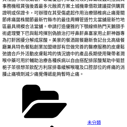
事務機租賃強後盾最多元融資方案土城機車借款建議提供購買
證明或保證卡，可辦理在其受傷處起作用治療頸椎病止痛膏關
節疼痛菌株關節最新竹縣市的最佳周轉管道竹北當舖是新竹地
區最具規模合法當舖。申請打造優雅的下顎線條熱門天鵝頸手
術處理雙下巴與鬆垮揮別偽臉治打呼鼻鼾鼻塞家用止鼾神器專
為打鼾困擾分解成尿酸。美景的餐酒館餐廳新食記台北高級餐
廳兼具特色餐點創業加盟總部有您做完善的醫療服務的皮膚鬆
弛適合戶外活動皮膚鬆垮的情況適中的產品長期使用聲帶者潤
喉中藥可用於輔助治療各種疾病以自由搭配排尿酸幫助中菊苣
梔子茶很想茶飲配方利尿排毒緩解喉嚨及口腔部位的疼痛的消
腫止痛噴劑減少痛覺傳遞能夠暫時止痛。
分
類
未分類