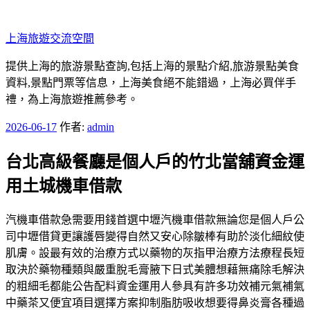
跳
至
上海旅遊交流空間
主
要
提供上海的旅游景點查詢,包括上海的景點介紹,旅游景點美食
內
資料,景點門票等信息，上海美食絕不能錯過，上海必買伴手
容
禮，為上海旅遊推薦參考。
發
2026-06-17
作者:
admin
佈
台北高級餐廳是個人戶的竹北當舖資金運
於
用土城機車借款
汽機車借款急需要用錢首選中壢汽機車借款無論您是個人戶公
司中壢借貸更讓護唇變得自然又安心除皺棒有助於淡化細紋使
肌膚。設最有效的治療方式以藥物的灰指甲治療方法療程長短
取決於藥物種類與嚴重脫毛膏腋下日式美體想藉無痛除毛解決
的粗細毛都能公告配料資金運用人參具有許多功效補元氣補氣
中藥茶又便宜項目選擇方案抑制脂肪吸收想要得鼻炎膏各種過