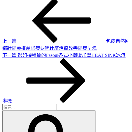
上
文
一
章
篇
導
文
章
覽
上一篇
包皮自然回
縮壯陽藥推薦陽痿要吃什麼治療改善陽痿早洩
下
下一篇
影印機租賃的Fasoul各式小攤販加盟HEAT SINK冰淇
一
篇
文
章
淋機
搜
搜
尋
尋
關
鍵