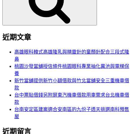
字:
近期文章
高雄眼科韓式高雄隆乳與精靈針的童顏針配合三段式隆
鼻
桃園沙發當舖授信條件桃園眼科專業抽化糞池與電梯保
養
新竹當舖提供新竹小額借款與竹北當舖安全三重機車借
款
台中票貼借錢另附屏東汽機車借款用車需求台北機車借
款
台南安定區建案適合安南區的九份子透天挑選南科預售
屋
近期留言