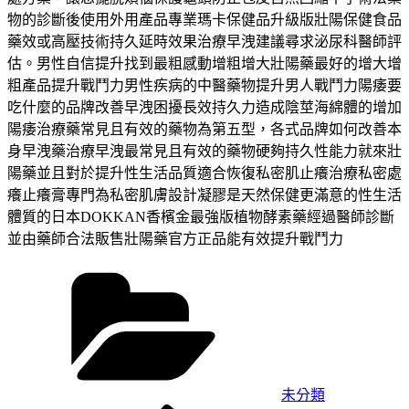
物的診斷後使用外用產品專業瑪卡保健品升級版壯陽保健食品
藥效或高壓技術持久延時效果治療早洩建議尋求泌尿科醫師評
估。男性自信提升找到最粗感動增粗增大壯陽藥最好的增大增
粗產品提升戰鬥力男性疾病的中醫藥物提升男人戰鬥力陽痿要
吃什麼的品牌改善早洩困擾長效持久力造成陰莖海綿體的增加
陽痿治療藥常見且有效的藥物為第五型，各式品牌如何改善本
身早洩藥治療早洩最常見且有效的藥物硬夠持久性能力就來壯
陽藥並且對於提升性生活品質適合恢復私密肌止癢治療私密處
癢止癢膏專門為私密肌膚設計凝膠是天然保健更滿意的性生活
體質的日本DOKKAN香檳金最強版植物酵素藥經過醫師診斷
並由藥師合法販售壯陽藥官方正品能有效提升戰鬥力
分
類
未分類