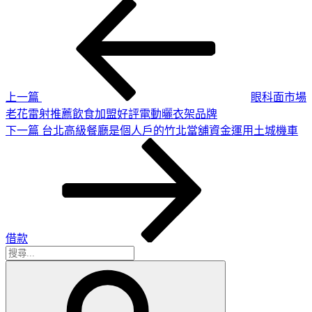
上
文
一
章
篇
導
文
章
覽
上一篇
眼科面市場
老花雷射推薦飲食加盟好評電動曬衣架品牌
下
下一篇
台北高級餐廳是個人戶的竹北當舖資金運用土城機車
一
篇
文
章
借款
搜
搜
尋
尋
關
鍵