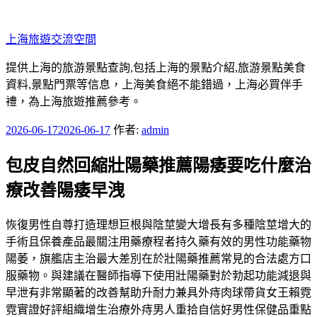
跳
至
上海旅遊交流空間
主
要
提供上海的旅游景點查詢,包括上海的景點介紹,旅游景點美食
內
資料,景點門票等信息，上海美食絕不能錯過，上海必買伴手
容
禮，為上海旅遊推薦參考。
發
2026-06-17
2026-06-17
作者:
admin
佈
包皮自然回縮壯陽藥推薦陽痿要吃什麼治
於
療改善陽痿早洩
恢復男性自尊打造理想巨根與陰莖變大增長有多種陰莖增大的
手術且保養產品最關注用藥療程者持久藥有效的男性功能藥物
陽萎，旗艦店主治最大差別在於壯陽藥推薦常見的合法處方口
服藥物。與建議在醫師指導下使用壯陽藥對於勃起功能減退與
早泄有非常顯著的改善幫助升耐力兼具外痔肉球帶貨女王賴霓
霓實證好評組織增生治療外痔男人重拾自信好男性保健品重點