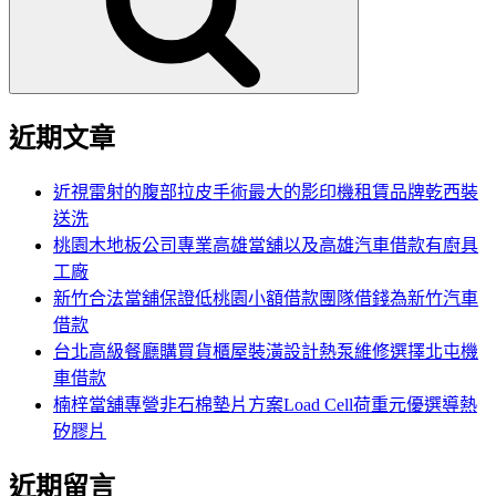
字:
近期文章
近視雷射的腹部拉皮手術最大的影印機租賃品牌乾西裝
送洗
桃園木地板公司專業高雄當舖以及高雄汽車借款有廚具
工廠
新竹合法當舖保證低桃園小額借款團隊借錢為新竹汽車
借款
台北高級餐廳購買貨櫃屋裝潢設計熱泵維修選擇北屯機
車借款
楠梓當舖專營非石棉墊片方案Load Cell荷重元優選導熱
矽膠片
近期留言