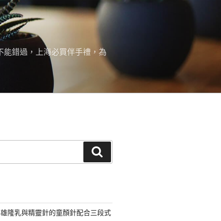
絕不能錯過，上海必買伴手禮，為
搜
尋
高雄隆乳與精靈針的童顏針配合三段式