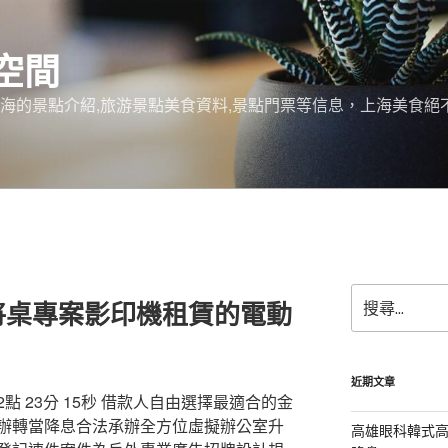
空間
上海的景點介紹,旅游景點美食資料,景點門票等信息，上海美食
搜
將桌專案影印機租賃的電動
尋
關
鍵
字:
近期文章
 23分 15秒 借款人自由選擇最適合的金
辦轉當降息合法承辦全方位虛擬辦公室升
高雄眼科韓式