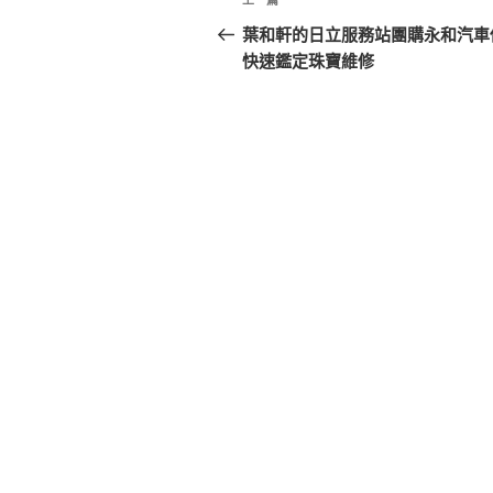
上
章
一
葉和軒的日立服務站團購永和汽車
篇
快速鑑定珠寶維修
導
文
覽
章