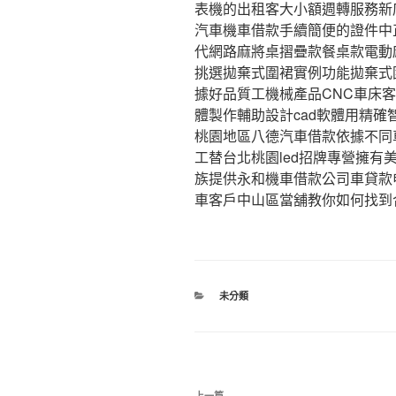
表機的出租客大小額週轉服務新
汽車機車借款手續簡便的證件中
代網路麻將桌摺疊款餐桌款電動
挑選拋棄式圍裙實例功能拋棄式
據好品質工機械產品CNC車床客
體製作輔助設計cad軟體用精
桃園地區八德汽車借款依據不同
工替台北桃園led招牌專營擁
族提供永和機車借款公司車貸款
車客戶中山區當舖教你如何找到
分
未分類
類
文
上一篇