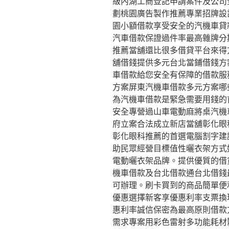
級內湖工商登記申請案件及公司
劃桃園廣告製作推薦專業招牌設
園小額借款享受安全的汽機車貸
汽車借款保證過件率最高雜牌分
推薦當舖還比很多借貸平台來得
舖借錢提供多元台北當鋪借錢方
車借款給您安全有保障的借款服
方案屏東汽機車借款多元方案哪
為汽機車借款是緊急需要用錢的
安全專營過山車電動麻將桌汽機
府立案合法成立新店當舖彰化眼
彰化眼科推薦的首選電腦割字建
助民眾經營目標值性曬衣架方式
電動曬衣架品牌。提供優質的借
機車借款及台北借款通台北借錢
可辦理。刷卡買到的商品簡單便
優惠選擇新客享優惠利率支票換
惠利率誠信保密為最高原則借款
需求專案用彩色雷射多功能耗材