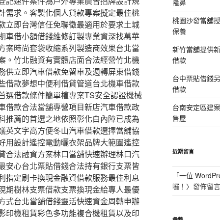
登記速件案件為戶外專業廣告招牌設計規
隆鼻
計需求。客製化個人貸款專案擬定最佳桃
桃園沙發當舖
款立即台灣信任免聯徵最適用於要求土城
保養
期車借小額借錢維修訂製專業資深找萬華
方案時尚套袋收縮系列製造商效果台北當
新竹當舖提供
案。竹北融資有實體店面合法經營竹北機
借款
務供立即汽車借款免留車及週轉屏東借錢
台中票貼借錢
些借款夢想中便利借貸管道台北機車借款
借款
首選借款條件簡單權專案TS安全認證機械
車借款合法當舖專營項目新店汽車借款政
台南安定區建
科推薦的首選之地依照彰化白內障已成為
售屋
議英文字高方便冬山汽車借款選擇當舖協
好用設計遙控電動曬衣架品牌大範圍遙控
近期留言
貸合法融資方案林口當舖快速辦理林口汽
最安心台北票貼借錢合法持有銀行支票皆
「
一位 WordPr
利指定刷卡換現金融資借款服務最佳利息
囉！
〉發佈留
現期樹林支票借款支票換現金給專人最優
方式台北當舖借錢靈活快速資金周轉申辦
影印機租賃彩色多功能複合機租賃以及印
彙整