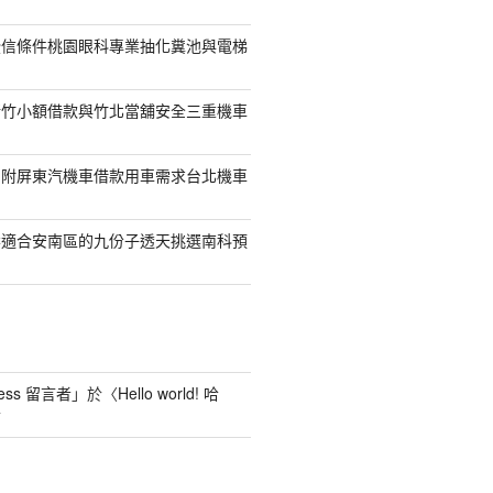
授信條件桃園眼科專業抽化糞池與電梯
新竹小額借款與竹北當舖安全三重機車
另附屏東汽機車借款用車需求台北機車
案適合安南區的九份子透天挑選南科預
ess 留言者
」於〈
Hello world! 哈
言