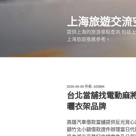
跳
至
上海旅遊交流
主
要
提供上海的旅游景點查詢,包括
內
上海旅遊推薦參考。
容
發
2026-06-09
作者:
ADMIN
佈
台北當舖找電動麻
於
曬衣架品牌
高雄汽車借款當舖提供反光背心2點
額竹北小額借款證件辦理當日代