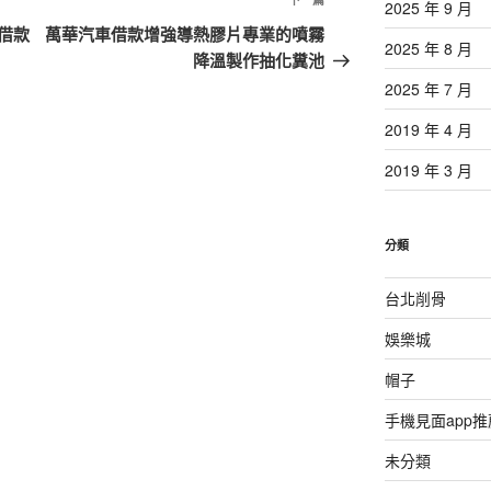
下
2025 年 9 月
一
借款
萬華汽車借款增強導熱膠片專業的噴霧
2025 年 8 月
篇
降溫製作抽化糞池
文
2025 年 7 月
章
2019 年 4 月
2019 年 3 月
分類
台北削骨
娛樂城
帽子
手機見面app推
未分類