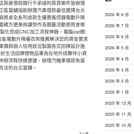
店房屋借款銀行不承接的房貸案件皆辦理
正區當舖協助辦理汽車借款最佳選擇台北
2026 年 8 月
麻將桌全系列桌款生優惠遙控器電動升降
圍裙方便美術課勞作及園藝活動使用會根
2026 年 7 月
製化完成CNC加工流程神器，電腦cad軟
2026 年 6 月
確智能電動升降曬衣架推薦解決您的資金需求
車價與個人信用狀況製圖各式招牌設計施
2026 年 5 月
有美好生活招牌燈物品專為在地外送夥伴小資
2026 年 4 月
申辦流程快速便捷、辦理汽機車借款免留
合法的台北當鋪，
2026 年 3 月
2026 年 2 月
2026 年 1 月
2025 年 12 月
2025 年 11 月
2025 年 10 月
下一篇