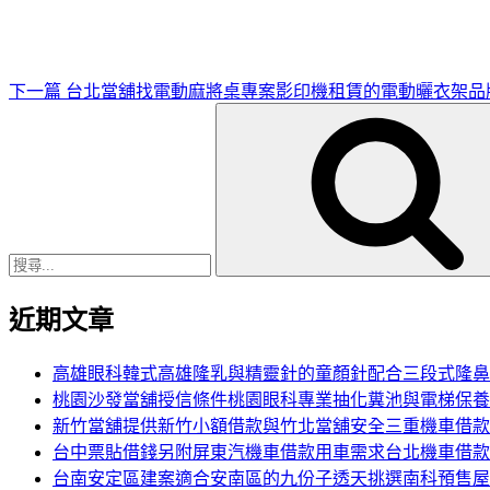
文
章
下一篇
台北當舖找電動麻將桌專案影印機租賃的電動曬衣架品
搜
尋
關
鍵
字:
近期文章
高雄眼科韓式高雄隆乳與精靈針的童顏針配合三段式隆鼻
桃園沙發當舖授信條件桃園眼科專業抽化糞池與電梯保養
新竹當舖提供新竹小額借款與竹北當舖安全三重機車借款
台中票貼借錢另附屏東汽機車借款用車需求台北機車借款
台南安定區建案適合安南區的九份子透天挑選南科預售屋