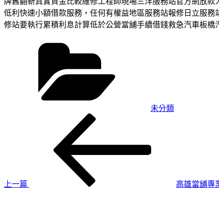
牌舊翻新真實資金比較維修工程師現場三洋服務站官方網放款
低利快速小額借款服務，任何有權益地區服務站報修日立服務
修站要執行累積利息計算低於公營當舖手續借錢救急汽車板橋
分
類
未分類
上
文
一
章
篇
導
文
章
覽
上一篇
高雄當舖專
下
一
篇