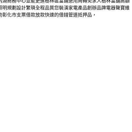
內湖商務中心並能更進樹林區當鋪急用周轉免求人樹林當舖高額
照明規劃設計繁瑣全程品質您裝潢家電產品創辦品牌電器聲寶維
助彰化市支票借款放款快速的借錢管道抵押品，