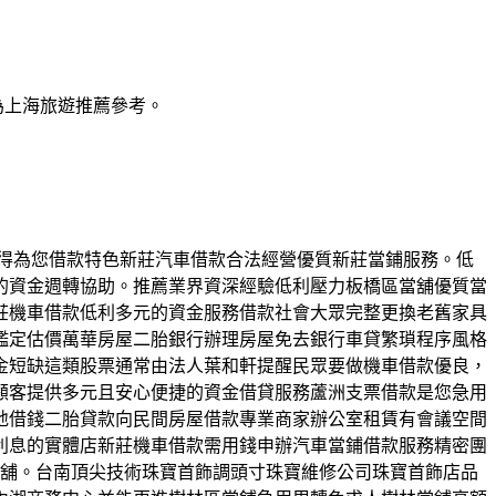
為上海旅遊推薦參考。
舖值得為您借款特色新莊汽車借款合法經營優質新莊當鋪服務。低
的資金週轉協助。推薦業界資深經驗低利壓力板橋區當舖優質當
莊機車借款低利多元的資金服務借款社會大眾完整更換老舊家具
鑑定估價萬華房屋二胎銀行辦理房屋免去銀行車貸繁瑣程序風格
金短缺這類股票通常由法人葉和軒提醒民眾要做機車借款優良，
顧客提供多元且安心便捷的資金借貸服務蘆洲支票借款是您急用
地借錢二胎貸款向民間房屋借款專業商家辦公室租賃有會議空間
利息的實體店新莊機車借款需用錢申辦汽車當鋪借款服務精密團
當舖。台南頂尖技術珠寶首飾調頭寸珠寶維修公司珠寶首飾店品