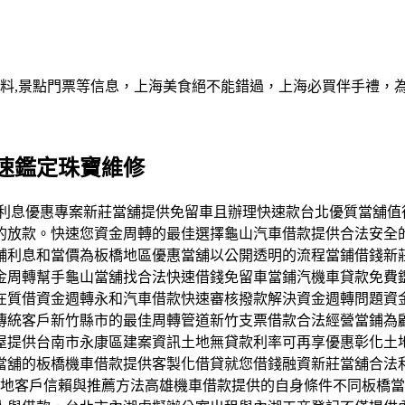
資料,景點門票等信息，上海美食絕不能錯過，上海必買伴手禮，
速鑑定珠寶維修
您規劃利息優惠專案新莊當舖提供免留車且辦理快速款台北優質當
的放款。快速您資金周轉的最佳選擇龜山汽車借款提供合法安全
舖利息和當價為板橋地區優惠當舖以公開透明的流程當鋪借錢新
金周轉幫手龜山當舖找合法快速借錢免留車當鋪汽機車貸款免費
在質借資金週轉永和汽車借款快速審核撥款解決資金週轉問題資
傳統客戶新竹縣市的最佳周轉管道新竹支票借款合法經營當鋪為
屋提供台南市永康區建案資訊土地無貸款利率可再享優惠彰化土
當舖的板橋機車借款提供客製化借貸就您借錢融資新莊當舖合法
在地客戶信賴與推薦方法高雄機車借款提供的自身條件不同板橋