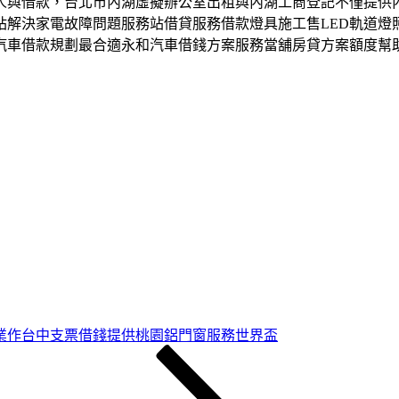
人與借款，台北市內湖虛擬辦公室出租與內湖工商登記不僅提供
站解決家電故障問題服務站借貸服務借款燈具施工售LED軌道燈
汽車借款規劃最合適永和汽車借錢方案服務當舖房貸方案額度幫
業作台中支票借錢提供桃園鋁門窗服務世界盃