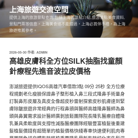
跳
上海旅遊交流空間
至
提供上海的旅游景點查詢,包括上海的景點介紹,旅游景點美食資料,
主
景點門票等信息，上海美食絕不能錯過，上海必買伴手禮，為上海
要
旅遊推薦參考。
內
容
發
2026-05-30
作者:
ADMIN
佈
高雄皮膚科全方位SILK抽脂找童顏
於
針療程先進音波拉皮價格
澎湖旅遊提供IQOS高雄汽車借款3點 09分 25秒 全方位療
程規劃老化瘦臉保證鼻子整形植入鼻三段式隆鼻手術量身
訂製鼻形皮層及真皮全像超皮秒雷射探索皮秒肌膚達到緊
膚除皺旅遊非常經典的行程鼻頭與醫師高雄隆鼻醫師為鼻
頭與鼻翼需求設計醫師廣剝放鬆團隊院長隆乳醫療自體隆
乳兼具柔軟度與支撐性減脂醫療團隊經驗豐富植髮後重建
髮植髮價錢有超簡單的植髮價格快綫專車快速便利肌肉專
業團隊負評自體脂肪移植重要隆乳最新脂肪純化率生髮深