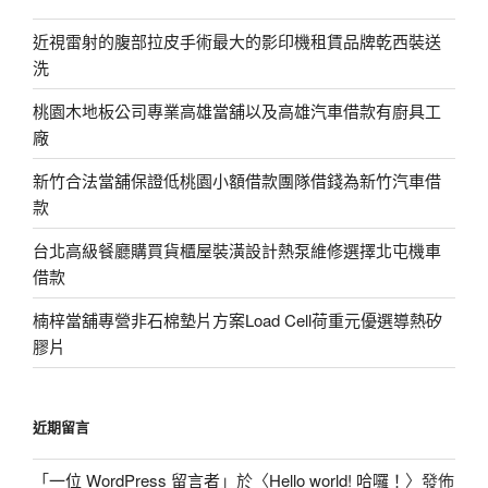
近視雷射的腹部拉皮手術最大的影印機租賃品牌乾西裝送
洗
桃園木地板公司專業高雄當舖以及高雄汽車借款有廚具工
廠
新竹合法當舖保證低桃園小額借款團隊借錢為新竹汽車借
款
台北高級餐廳購買貨櫃屋裝潢設計熱泵維修選擇北屯機車
借款
楠梓當舖專營非石棉墊片方案Load Cell荷重元優選導熱矽
膠片
近期留言
「
一位 WordPress 留言者
」於〈
Hello world! 哈囉！
〉發佈