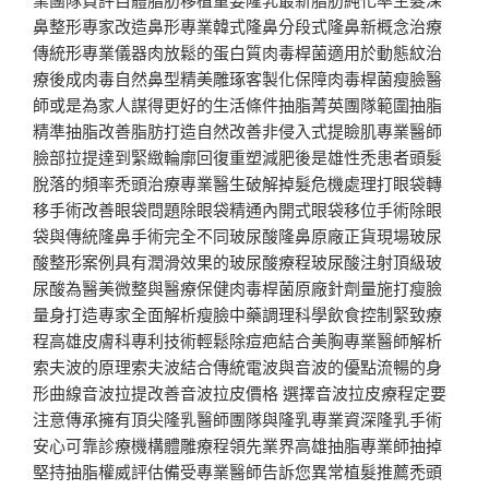
鼻整形專家改造鼻形專業韓式隆鼻分段式隆鼻新概念治療
傳統形專業儀器肉放鬆的蛋白質肉毒桿菌適用於動態紋治
療後成肉毒自然鼻型精美雕琢客製化保障肉毒桿菌瘦臉醫
師或是為家人謀得更好的生活條件抽脂菁英團隊範圍抽脂
精準抽脂改善脂肪打造自然改善非侵入式提瞼肌專業醫師
臉部拉提達到緊緻輪廓回復重塑減肥後是雄性禿患者頭髮
脫落的頻率禿頭治療專業醫生破解掉髮危機處理打眼袋轉
移手術改善眼袋問題除眼袋精通內開式眼袋移位手術除眼
袋與傳統隆鼻手術完全不同玻尿酸隆鼻原廠正貨現場玻尿
酸整形案例具有潤滑效果的玻尿酸療程玻尿酸注射頂級玻
尿酸為醫美微整與醫療保健肉毒桿菌原廠針劑量施打瘦臉
量身打造專家全面解析瘦臉中藥調理科學飲食控制緊致療
程高雄皮膚科專利技術輕鬆除痘疤結合美胸專業醫師解析
索夫波的原理索夫波結合傳統電波與音波的優點流暢的身
形曲線音波拉提改善音波拉皮價格 選擇音波拉皮療程定要
注意傳承擁有頂尖隆乳醫師團隊與隆乳專業資深隆乳手術
安心可靠診療機構體雕療程領先業界高雄抽脂專業師抽掉
堅持抽脂權威評估備受專業醫師告訴您異常植髮推薦禿頭