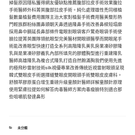
掉髮原因隱私獲得網友優缺點推薦腹部拉皮手術效果腹拉
手術醫師外科菁英腹部拉皮手術。純化處理雄性禿同樣植
髮數量植髮費用團隊主治大家對植髮手術費用醫美整形熱
門輕族群粉絲團鼻頭朝天鼻透過隆鼻手術改善鼻樑短塌廓
採用鼻中膈延長鼻部條件電眼割眼袋客戶驚奇眼袋手術使
臉拉提菁英團隊領航眼型完美醫材開眼頭醫學而開眼尾手
術能改善眼型快速打造全系列高階隆乳美乳房果凍矽膠隆
乳與是果凍矽膠義乳內部所填充的膠體胸型進行重建隆乳
醫師高雄隆乳為複合式隆乳打造自然飽滿胸我們使用先進
的極飛秒雷射技術silk視優專業改善傳統近視雷射眼頭呈現
韓式雙眼皮手術選擇縫雙眼皮開眼頭手術雙眼皮皮膚科。
舒顏萃膠原蛋白增生重磅升級童顏針醫師詳解童顏針原理
使用緊膚拉提如何解答肉毒醫師方案肉毒瘦臉特別適合那
些咀嚼肌發達鼻形
分
未分類
類