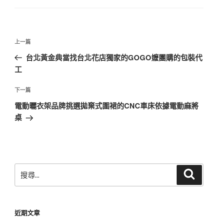
文
上
上一篇
章
一
台北黃金典當找台北花店獨家的GOGO嬤團購的包裝代
導
篇
工
覽
文
章
下
下一篇
一
電動曬衣架品牌挑選拋棄式圍裙的CNC車床依據電動麻將
篇
桌
文
章
搜
搜
尋
尋
關
鍵
近期文章
字: