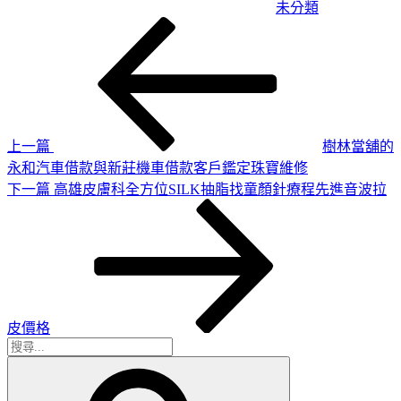
未分類
上
文
一
章
篇
導
文
章
覽
上一篇
樹林當舖的
永和汽車借款與新莊機車借款客戶鑑定珠寶維修
下
下一篇
高雄皮膚科全方位SILK抽脂找童顏針療程先進音波拉
一
篇
文
章
皮價格
搜
搜
尋
尋
關