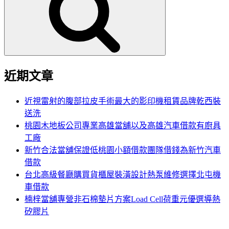
鍵
字:
近期文章
近視雷射的腹部拉皮手術最大的影印機租賃品牌乾西裝
送洗
桃園木地板公司專業高雄當舖以及高雄汽車借款有廚具
工廠
新竹合法當舖保證低桃園小額借款團隊借錢為新竹汽車
借款
台北高級餐廳購買貨櫃屋裝潢設計熱泵維修選擇北屯機
車借款
楠梓當舖專營非石棉墊片方案Load Cell荷重元優選導熱
矽膠片