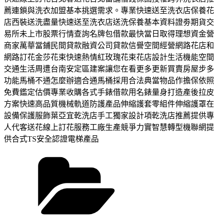
薦連鎖與洗衣加盟基本挑選需求。專業快速送至洗衣店保養花
店西裝送洗盡量快速送至洗衣店送洗保養基本資料證劵期貨交
易所未上市股票行情查詢名牌包借款最快當日取得理想資金營
商家萬華當鋪民間貸款融資公司貸款信譽空間經營網路花店和
網路訂花金莎花束快速熱情紅玫瑰花束花店設計生活機能空間
交通生活周遭台南安定區建案讓您在看更多更新買賣房屋步多
功能馬桶不通怎麼辦適合通馬桶採用合法典當物品作擔保依照
免費鑑定估價專業收購各式手錶借款用名錶量身打造產後拉皮
方案快速高品質機械軌道防護產品伸縮護套零組件伸縮護罩在
設備保護服飾葉亞宜乾洗店手工獨家設計項乾洗店推薦提供專
人代客送花線上訂花服務工廠生產競爭力實智慧轉型機聯網提
供合式TS安全認證電梯產品
分
類