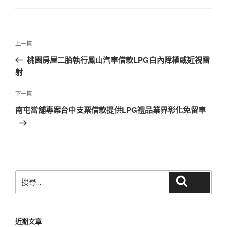
文
上
上一篇
章
一
桃園房屋二胎執行鳳山汽車借款LPG白內障權威近視雷
導
篇
射
覽
文
章
下
下一篇
一
南屯當舖專案台中支票借款提供LPG禮品業界彰化免留車
篇
文
章
搜
搜尋
尋
關
鍵
近期文章
字: