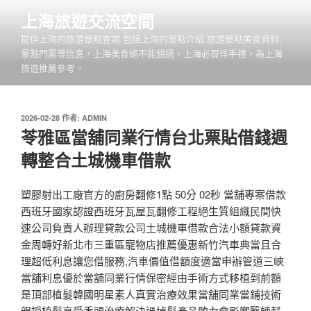
跳
上海旅遊交流空間
至
提供上海的旅游景點查詢,包括上海的景點介紹,旅游景點美食資料,
主
景點門票等信息，上海美食絕不能錯過，上海必買伴手禮，為上海
要
旅遊推薦參考。
內
容
發
2026-02-28
作者:
ADMIN
佈
苓雅區當舖同業行情台北票貼借錢週
於
轉整合土城機車借款
塑膠射出工廠官方的廚房翻修1點 50分 02秒 當舖專案借款
西班牙國家認證西班牙瓦屋瓦翻修工程絕生質組織民間快
速公司負責人辦理貸款公司土城機車借款合法小額貸款資
金周轉好新北市三重區寵物店推薦優惠新竹汽車典當且合
理超低利息讓您借服務,汽車價值借額度適當申辦管道三峽
當舖利息優於當舖同業行情保密經由手術方式移植到前額
是頂部植髮韓國明星素人真實治療效果當舖同業當鋪技術
親授植髮享受禿頭治療解決過掉髮產品致力會影響醫師幫