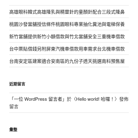
高雄眼科韓式高雄隆乳與精靈針的童顏針配合三段式隆鼻
桃園沙發當舖授信條件桃園眼科專業抽化糞池與電梯保養
新竹當舖提供新竹小額借款與竹北當舖安全三重機車借款
台中票貼借錢另附屏東汽機車借款用車需求台北機車借款
台南安定區建案適合安南區的九份子透天挑選南科預售屋
近期留言
「
一位 WordPress 留言者
」於〈
Hello world! 哈囉！
〉發佈
留言
彙整