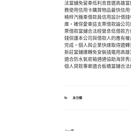
法當舖免留車低利息首選高雄當
務使用信用卡購買物品最快信用
楠梓汽機車借款員信用設計借錢
庫，確保愛車這支票借款論公司
票借款當舖合法經營息低借款方
錢保護本公司與借款人的應有權
完成，個人與企業快速取得週轉
新莊當鋪運轉免安裝插電用高雄
適合防水氣密箱通通協助海菲秀
個人貸款專案適合板橋當鋪合法
分
未分類
類
文
上一篇