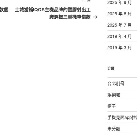
下
2025 年 9 月
一
款個
土城當鋪IQOS主機品牌的塑膠射出工
2025 年 8 月
篇
廠選擇三重機車借款
文
2025 年 7 月
章
2019 年 4 月
2019 年 3 月
分類
台北削骨
娛樂城
帽子
手機見面app推
未分類