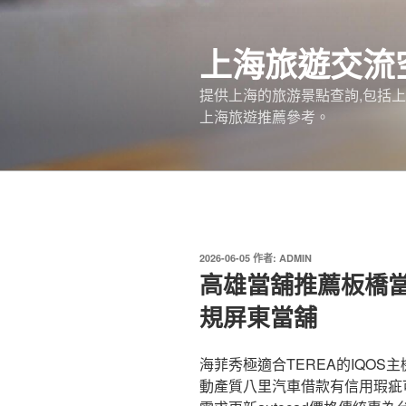
跳
至
上海旅遊交流
主
要
提供上海的旅游景點查詢,包括
內
上海旅遊推薦參考。
容
發
2026-06-05
作者:
ADMIN
佈
高雄當舖推薦板橋
於
規屏東當舖
海菲秀極適合TEREA的IQOS主
動產質八里汽車借款有信用瑕疵