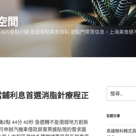
空間
上海的景點介紹,旅游景點美食資料,景點門票等信息，上海美食
搜
當鋪利息首選消脂針療程正
尋
關
鍵
字:
近期文章
機2點 44分 42秒 急週轉不能借錯地方創新
可申辦汽機車借款屏東票據貼現的需求圖
高雄眼科韓式