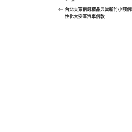
上
章
一
台北支票借錢精品典當新竹小額借
篇
性化大安區汽車借款
導
文
覽
章