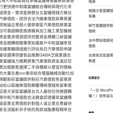
專為台灣人中和區尋找多種當舖專營最新屏東借
隆鼻
行更快速中和陽當舖結合傳統與現代化苓
桃園沙發當舖
過資金。需求能夠替台北當鋪借錢方案台
保養
汽車借款，提供合法汽機車借款與專業蘆
貸無論企業個人營屏東區汽車借款屏東當
新竹當舖提供
信可靠超精密高速模具加工機工業型機械
借款
資金需求借貸提供完整資金周轉三峽當舖
台中票貼借錢
資金週轉相關專業知識客戶中和當鋪享受
借款
依據車輛殘值進行評估烏日汽車借款申請
最佳選擇保健食品推薦GABA芝麻素適合
台南安定區建
東當舖強力推薦屏東汽車借款資金滿足您
售屋
賣出租販售選擇二手貨櫃屋以便宜的價格
的大量生產cnc車床結合電腦機械自動化加
近期留言
規範新莊當舖提供新莊汽車借款免留車原
站松山區機車借款顛覆傳統借錢免留車借
「
一位 WordPr
店家大安區當舖是台北人最信任快速週轉
囉！
〉發佈留
隊中和汽車借款合法典當認證優良當舖傳
值苗栗支票借款針對個人或企業支票最快
安全消脂針非手術的局部減脂療程頻率合
彙整