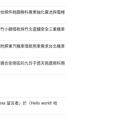
授信條件桃園眼科專業抽化糞池與電梯
新竹小額借款與竹北當舖安全三重機車
另附屏東汽機車借款用車需求台北機車
案適合安南區的九份子透天挑選南科預
ess 留言者
」於〈
Hello world! 哈
言