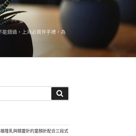
絕不能錯過，上海必買伴手禮，為
搜
尋
高雄隆乳與精靈針的童顏針配合三段式