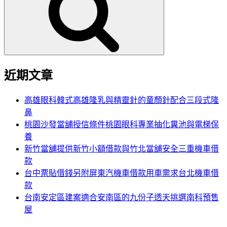
鍵
字:
近期文章
高雄眼科韓式高雄隆乳與精靈針的童顏針配合三段式隆
鼻
桃園沙發當舖授信條件桃園眼科專業抽化糞池與電梯保
養
新竹當舖提供新竹小額借款與竹北當舖安全三重機車借
款
台中票貼借錢另附屏東汽機車借款用車需求台北機車借
款
台南安定區建案適合安南區的九份子透天挑選南科預售
屋