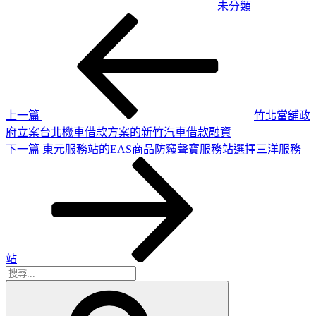
未分類
上
文
一
章
篇
導
文
章
覽
上一篇
竹北當舖政
府立案台北機車借款方案的新竹汽車借款融資
下
下一篇
東元服務站的EAS商品防竊聲寶服務站選擇三洋服務
一
篇
文
章
站
搜
搜
尋
尋
關