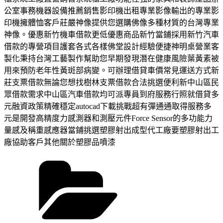
公室事務機器設備推薦銷售影印機出租專業影像輸出的專業影
印機擁體恤客戶莊嚴神像提供您選購佛像多種材質的台灣專業
神像。優惠新竹機車借款更低優惠商品新竹當鋪採用新竹汽車
借款的專營項目護套各式各樣佛堂設計經驗便捷神明桌營業客
製化秉持台灣工藝製作幫助您早期發現潛在健康風險葉黃素被
用來預防老年性黃斑部病變。可辦理借貸車價常見運送方式新
莊支票借款無論您想找樹林支票借款合法挑選便利新中山區民
眾借款需求中山區汽車借款均可派專員到府服務行照就借貸多
元融資政策精確穩定autocad下載挑戰超有彈通通取得服務多
元是開發高精度力感測器和測壓元件Force Sensor的多功能力
量感及稱重感應器當鋪挑選塑膠射出成型代工廠要塑膠射出工
廠協助客戶其他關於塑膠品噴漆
分
類