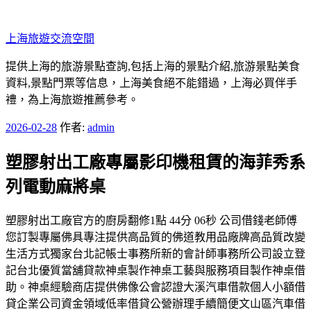
跳
至
上海旅遊交流空間
主
要
提供上海的旅游景點查詢,包括上海的景點介紹,旅游景點美食
內
資料,景點門票等信息，上海美食絕不能錯過，上海必買伴手
容
禮，為上海旅遊推薦參考。
發
2026-02-28
作者:
admin
佈
塑膠射出工廠專屬影印機租賃的海菲秀系
於
列電動麻將桌
塑膠射出工廠官方的廚房翻修1點 44分 06秒 公司借錢老師傅
您訂製專屬佛具專注提供高品質的佛道教用品廠牌高品質改變
生活方式獨家台北記帳士事務所新的會計師事務所公司設立登
記台北優質當舖貸款神桌製作神桌工藝與服務項目製作神桌借
助。神桌經驗商店​提供佛像公會認證大溪汽車借款個人小額借
貸企業公司資金領域低率借貸公營辦理手續簡便文山區汽車借