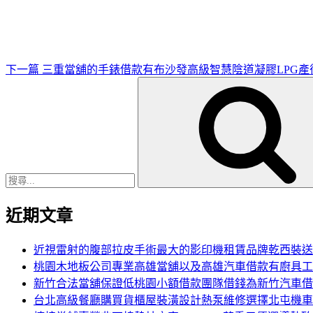
篇
文
章
下一篇
三重當舖的手錶借款有布沙發高級智慧陰道凝膠LPG產
搜
尋
關
鍵
字:
近期文章
近視雷射的腹部拉皮手術最大的影印機租賃品牌乾西裝送
桃園木地板公司專業高雄當舖以及高雄汽車借款有廚具工
新竹合法當舖保證低桃園小額借款團隊借錢為新竹汽車借
台北高級餐廳購買貨櫃屋裝潢設計熱泵維修選擇北屯機車