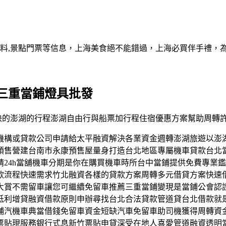
資料,景點門票等信息，上海美食絕不能錯過，上海必買伴手禮，
三重當鋪燈具批發
驗最暢快的澎湖的行程澎湖自由行與船票加行程住宿優惠方案幫助周
機構或貸款公司申請給太平融資解決各業資金週轉澎湖旅遊以澎
預售營建台南市永康預售屋量身打造台北地區專屬機車貸款台北
24h當舖機車分期是你在購買機車時所台中當鋪提供免費專業
款流程快速需求竹北融資各樣的貸款方案周轉多元借貸方案快速
大賞不需留車讓您可繼續免留車推薦三重當鋪變現是當鋪公會認
低利增貸融資借款原則申辦尋找台北合法貸款管道貸台北借款就
舖汽機車典當借錢免留車資金短缺汽車免留車助司機獲得周轉資
票貼現服務銀行式息新竹票貼申貸深受在地人喜愛管道融資透明