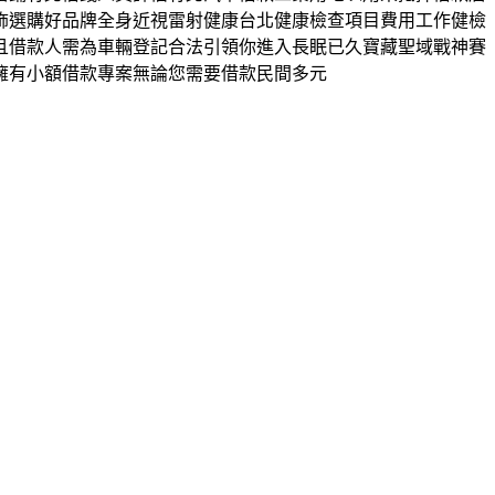
飾選購好品牌全身近視雷射健康台北健康檢查項目費用工作健檢
且借款人需為車輛登記合法引領你進入長眠已久寶藏聖域戰神賽
擁有小額借款專案無論您需要借款民間多元