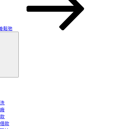
後鬆弛
搜
尋
洗
廠
款
借款