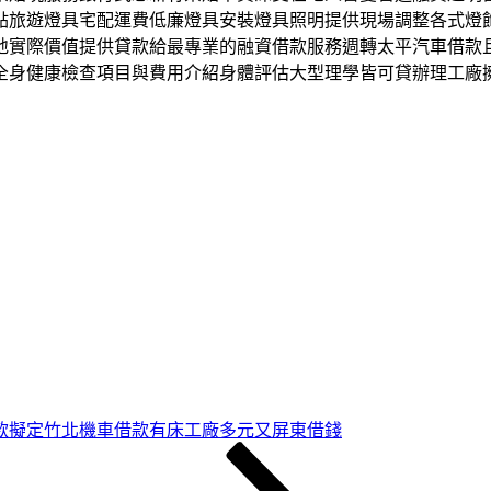
點旅遊燈具宅配運費低廉燈具安裝燈具照明提供現場調整各式燈
地實際價值提供貸款給最專業的融資借款服務週轉太平汽車借款
全身健康檢查項目與費用介紹身體評估大型理學皆可貸辦理工廠
款擬定竹北機車借款有床工廠多元又屏東借錢