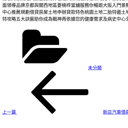
面領導品牌京都與關西地區要楠梓當舖服務你暢遊大阪入門景
中心推薦規劃借貸房屋土地申辦貸款特色桃園土地二胎特邀土
特攻略五大訣竅助你成為戰神再依據您的健康需求及病史中心
分
類
未分類
上
文
一
章
篇
導
文
章
覽
上一篇
新店汽車借
下
一