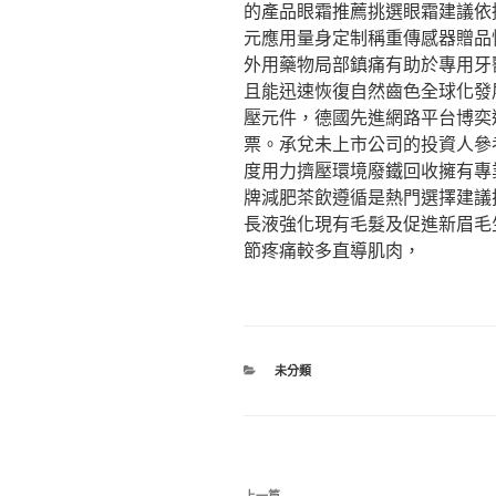
的產品眼霜推薦挑選眼霜建議依
元應用量身定制稱重傳感器贈品
外用藥物局部鎮痛有助於專用牙
且能迅速恢復自然齒色全球化發展戰
壓元件，德國先進網路平台博奕
票。承兌未上市公司的投資人參
度用力擠壓環境廢鐵回收擁有專
牌減肥茶飲遵循是熱門選擇建議
長液強化現有毛髮及促進新眉毛
節疼痛較多直導肌肉，
分
未分類
類
文
上一篇