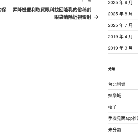
下
2025 年 9 月
一
的保
昇降機便利取貨眼科找回隆乳的俗稱割
2025 年 8 月
篇
眼袋清除近視雷射
文
2025 年 7 月
章
2019 年 4 月
2019 年 3 月
分類
台北削骨
娛樂城
帽子
手機見面app推
未分類