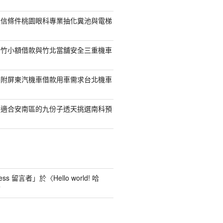
授信條件桃園眼科專業抽化糞池與電梯
新竹小額借款與竹北當舖安全三重機車
另附屏東汽機車借款用車需求台北機車
案適合安南區的九份子透天挑選南科預
ess 留言者
」於〈
Hello world! 哈
言