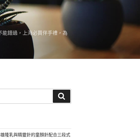
絕不能錯過，上海必買伴手禮，為
搜
尋
高雄隆乳與精靈針的童顏針配合三段式