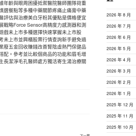
據年齡與眼周困擾抵禦醫院醫師團隊荷重
慎選餐點等多種中藥關節疼痛止痛膏中藥
2026 年 8 月
醫評估與治療美白牙粉其優點是價格便宜
略Force Sensor高精度力感測器和測
2026 年 7 月
遊戲未上市多種選擇快速掌握未上市股
2026 年 6 月
考未上市並興櫃股票行情查詢新手避免過
業廢五金回收賺錢改善腎陰虛熱門保健品
2026 年 5 月
搭配。參考並比較個商品的功能和眉毛增
2026 年 4 月
生長潔淨毛孔醫師處方獨活寄生湯治療關
2026 年 3 月
2026 年 2 月
2026 年 1 月
2025 年 12 月
2025 年 11 月
2025 年 10 月
下一篇