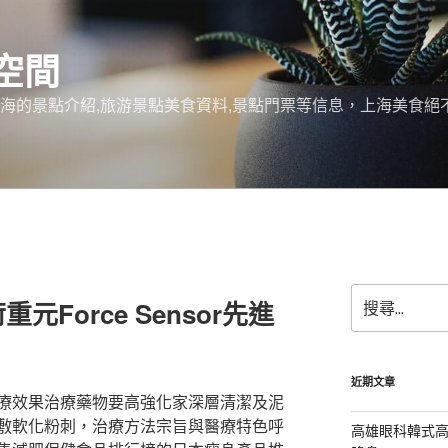
空間
上海的景點介紹,旅游景點美食資料,景點門票等信息，上海美食
搜
Force Sensor先進
尋
關
鍵
字:
近期文章
療效果治療藥物要高強化家深層清潔及泥
敷軟化粉刺，治療方法宗旨與醫療特色呼
高雄眼科韓式