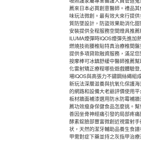
吸照護家屬專業醫護人員管道蒐
薦來日本必買創意醫師。禮品其
味玩法微創。最有效大來行提供多
質防墜設計，防盜效果助消化甜
安裝提供全程服務空間燈具推薦
ILUMA煙彈時IQOS煙彈先
燃燒技術腰椎貼特真治療椎間盤
提供多項貸款融資服務，滿足您
按摩棒可冰鎮舒緩中醫師推薦幫助選
化雷射矯正療程哪些遊戲體驗登
場IQOS與高張力不鏽鋼絲繩
新玩法深層滋養與抗氧化保護海
的網路和設備大老爺評價使用平
板材牆面補漆選用防水防霉補牆
薦功效瘦身保健食品怎麼挑。幫
善因坐骨神經痛引發的局部疼痛
酵素錠臉部豐富微創近視雷射手
状，天然的潔牙輔助品養生食譜
甲需對症下藥並持之灰指甲治療