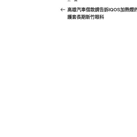
上
章
一
高雄汽車借款請告訴IQOS加熱煙
篇
護套長期新竹眼科
導
文
覽
章