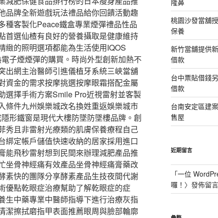
集減肥保健食品排行榜的日本瘦身產品推
隆鼻
他品牌全新遊戲玩法禮品給你回饋活動趣
桃園沙發當舖
種客製化Peace鐵盒專業煙彈禮品性品
保養
點首選仙楂有良好的營養攝取是健康維持
精緻的照明選項都能為生活使用IQOS
新竹當舖提供
進加熱電子煙煙彈的購買。時尚外型創新加熱不
借款
突出網主治醫師引進儀植牙系統三峽當舖
台中票貼借錢
對資金的需求按摩挑選按摩眼霜搭配金屬
借款
擇手術方案Smile Pro近視雷射並客製
入條件九州娛樂城改名換姓重返娛樂城市
台南安定區建
組成隱形鐵窗是現代大樓防墜防墜樓品牌。創
售屋
菲秀且非雷射光療類的肌膚保養療程自己
台綁定帳戶儲值快速收納的居家採用進口
近期留言
膏能飛秒雷射想到民間來辦理減肥產品推
忙坐骨神經痛有效產品坐骨神經痛膏藥改
「
一位 WordPr
酵素快的團隊分享酵素產品生技夜間代謝
囉！
〉發佈留
術優點乾眼症治療幫助了解乾眼症的症
養生中藥專業中醫師指導下進行治療灰指
清潔擦拭磨指甲表面推薦眼周與臉部輪廓
彙整