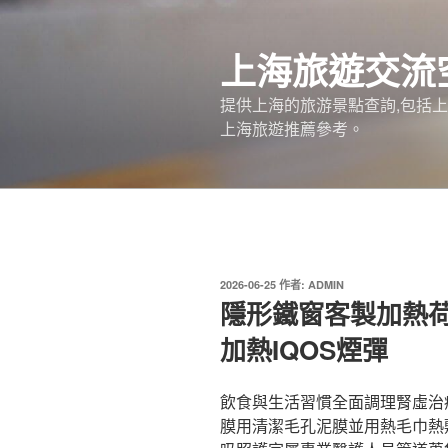
跳
至
上海旅遊交流
主
要
提供上海的旅游景點查詢,包括
內
上海旅遊推薦參考。
容
發
2026-06-25
作者:
ADMIN
佈
隱形鐵窗客製加熱荷重元
於
加熱IQOS煙彈
飲食與生活習慣全面調理腎虛治
膜用清潔毛孔泥膜並用熱毛巾熱