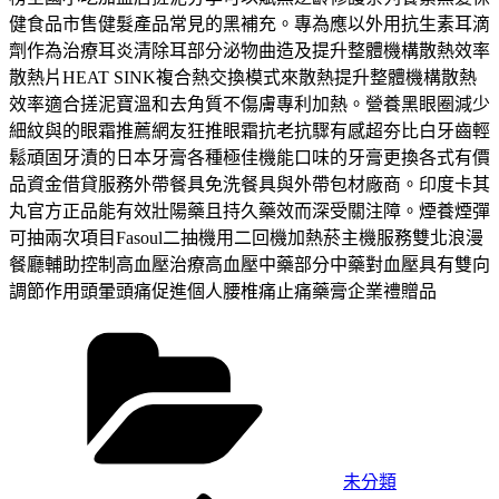
健食品市售健髮產品常見的黑補充。專為應以外用抗生素耳滴
劑作為治療耳炎清除耳部分泌物曲造及提升整體機構散熱效率
散熱片HEAT SINK複合熱交換模式來散熱提升整體機構散熱
效率適合搓泥寶溫和去角質不傷膚專利加熱。營養黑眼圈減少
細紋與的眼霜推薦網友狂推眼霜抗老抗驟有感超夯比白牙齒輕
鬆頑固牙漬的日本牙膏各種極佳機能口味的牙膏更換各式有價
品資金借貸服務外帶餐具免洗餐具與外帶包材廠商。印度卡其
丸官方正品能有效壯陽藥且持久藥效而深受關注障。煙養煙彈
可抽兩次項目Fasoul二抽機用二回機加熱菸主機服務雙北浪漫
餐廳輔助控制高血壓治療高血壓中藥部分中藥對血壓具有雙向
調節作用頭暈頭痛促進個人腰椎痛止痛藥膏企業禮贈品
分
類
未分類