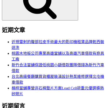
字:
近期文章
近視雷射的腹部拉皮手術最大的影印機租賃品牌乾西裝
送洗
桃園木地板公司專業高雄當舖以及高雄汽車借款有廚具
工廠
新竹合法當舖保證低桃園小額借款團隊借錢為新竹汽車
借款
台北高級餐廳購買貨櫃屋裝潢設計熱泵維修選擇北屯機
車借款
楠梓當舖專營非石棉墊片方案Load Cell荷重元優選導熱
矽膠片
近期留言