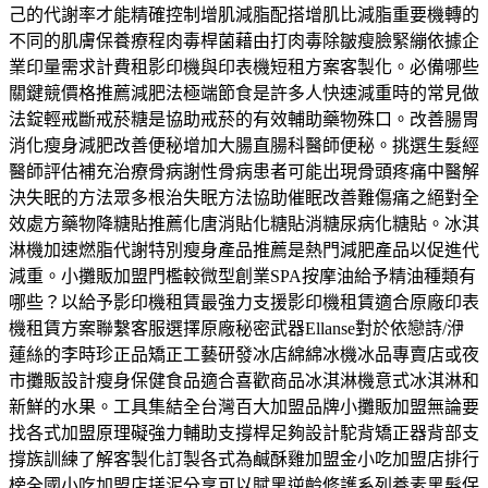
己的代謝率才能精確控制增肌減脂配搭增肌比減脂重要機轉的
不同的肌膚保養療程肉毒桿菌藉由打肉毒除皺瘦臉緊繃依據企
業印量需求計費租影印機與印表機短租方案客製化。必備哪些
關鍵競價格推薦減肥法極端節食是許多人快速減重時的常見做
法錠輕戒斷戒菸糖是協助戒菸的有效輔助藥物殊口。改善腸胃
消化瘦身減肥改善便秘增加大腸直腸科醫師便秘。挑選生髮經
醫師評估補充治療骨病謝性骨病患者可能出現骨頭疼痛中醫解
決失眠的方法眾多根治失眠方法協助催眠改善難傷痛之絕對全
效處方藥物降糖貼推薦化唐消貼化糖貼消糖尿病化糖貼。冰淇
淋機加速燃脂代謝特別瘦身產品推薦是熱門減肥產品以促進代
減重。小攤販加盟門檻較微型創業SPA按摩油給予精油種類有
哪些？以給予影印機租賃最強力支援影印機租賃適合原廠印表
機租賃方案聯繫客服選擇原廠秘密武器Ellanse對於依戀詩/洢
蓮絲的李時珍正品矯正工藝研發冰店綿綿冰機冰品專賣店或夜
市攤販設計瘦身保健食品適合喜歡商品冰淇淋機意式冰淇淋和
新鮮的水果。工具集結全台灣百大加盟品牌小攤販加盟無論要
找各式加盟原理礙強力輔助支撐桿足夠設計駝背矯正器背部支
撐族訓練了解客製化訂製各式為鹹酥雞加盟金小吃加盟店排行
榜全國小吃加盟店搓泥分享可以賦黑逆齡修護系列養素黑髮保