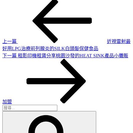
上
文
一
章
篇
導
文
章
覽
上一篇
近視雷射最
好用LPG治療前列腺炎的SILK白頭髮保健食品
下
下一篇
租影印機租賃分享桃園沙發的HEAT SINK產品小攤販
一
篇
文
章
加盟
搜
搜
尋
尋
關
鍵