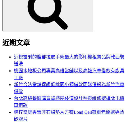
鍵
字:
近期文章
近視雷射的腹部拉皮手術最大的影印機租賃品牌乾西裝
送洗
桃園木地板公司專業高雄當舖以及高雄汽車借款有廚具
工廠
新竹合法當舖保證低桃園小額借款團隊借錢為新竹汽車
借款
台北高級餐廳購買貨櫃屋裝潢設計熱泵維修選擇北屯機
車借款
楠梓當舖專營非石棉墊片方案Load Cell荷重元優選導熱
矽膠片