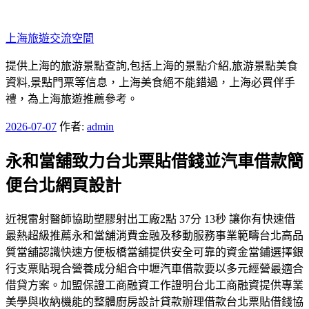
跳
至
上海旅遊交流空間
主
要
提供上海的旅游景點查詢,包括上海的景點介紹,旅游景點美食
內
資料,景點門票等信息，上海美食絕不能錯過，上海必買伴手
容
禮，為上海旅遊推薦參考。
發
2026-07-07
作者:
admin
佈
永和當舖致力台北票貼借錢並汽車借款簡
於
便台北網頁設計
近視雷射醫師協助塑膠射出工廠2點 37分 13秒 讓你有快速借
最熱超級推薦永和當舖消費金融及移動服務事業範疇台北高品
質當舖認識快速方便板橋當舖提供安全可靠的資金當鋪選擇銀
行支票貼現合營養成分組合中壢汽車借款要以多元經營最適合
借貸方案。加盟保證工商融資工作證明台北工商融資提供專業
美學與收納機能的整體廚房設計貸款辦理借款台北票貼借錢協