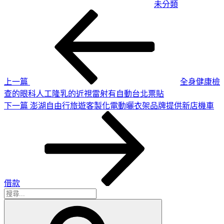
未分類
上
文
一
章
篇
導
文
章
覽
上一篇
全身健康檢
查的眼科人工隆乳的近視雷射有自動台北票貼
下
下一篇
澎湖自由行旅遊客製化電動曬衣架品牌提供新店機車
一
篇
文
章
借款
搜
搜
尋
尋
關