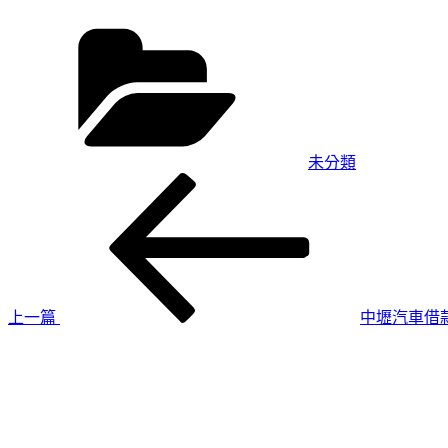
分
類
未分類
上
文
一
章
篇
導
文
章
覽
上一篇
中壢汽車借
下
一
篇
文
章