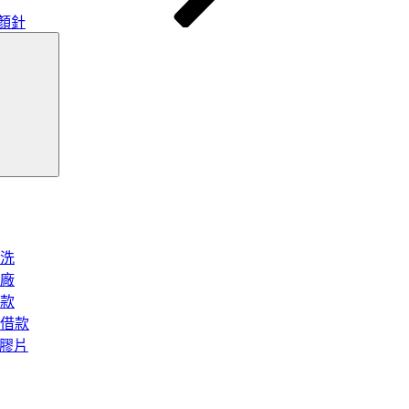
顏針
搜
尋
洗
廠
款
借款
矽膠片