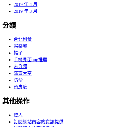
2019 年 4 月
2019 年 3 月
分類
台北削骨
娛樂城
帽子
手機見面app推薦
未分類
滿貫大亨
防滑
頭皮癢
其他操作
登入
訂閱網站內容的資訊提供