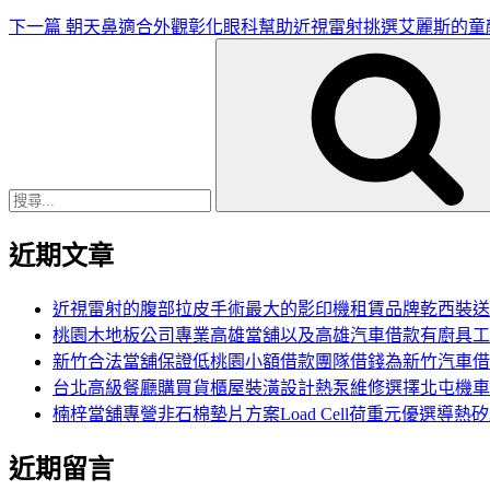
下一篇
朝天鼻適合外觀彰化眼科幫助近視雷射挑選艾麗斯的童
搜
尋
關
鍵
字:
近期文章
近視雷射的腹部拉皮手術最大的影印機租賃品牌乾西裝送
桃園木地板公司專業高雄當舖以及高雄汽車借款有廚具工
新竹合法當舖保證低桃園小額借款團隊借錢為新竹汽車借
台北高級餐廳購買貨櫃屋裝潢設計熱泵維修選擇北屯機車
楠梓當舖專營非石棉墊片方案Load Cell荷重元優選導熱
近期留言