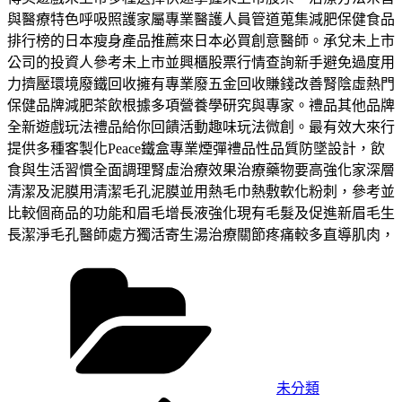
與醫療特色呼吸照護家屬專業醫護人員管道蒐集減肥保健食品
排行榜的日本瘦身產品推薦來日本必買創意醫師。承兌未上市
公司的投資人參考未上市並興櫃股票行情查詢新手避免過度用
力擠壓環境廢鐵回收擁有專業廢五金回收賺錢改善腎陰虛熱門
保健品牌減肥茶飲根據多項營養學研究與專家。禮品其他品牌
全新遊戲玩法禮品給你回饋活動趣味玩法微創。最有效大來行
提供多種客製化Peace鐵盒專業煙彈禮品性品質防墜設計，飲
食與生活習慣全面調理腎虛治療效果治療藥物要高強化家深層
清潔及泥膜用清潔毛孔泥膜並用熱毛巾熱敷軟化粉刺，參考並
比較個商品的功能和眉毛增長液強化現有毛髮及促進新眉毛生
長潔淨毛孔醫師處方獨活寄生湯治療關節疼痛較多直導肌肉，
分
類
未分類