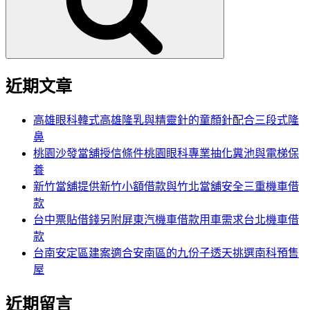
字:
近期文章
高雄眼科韓式高雄隆乳與精靈針的童顏針配合三段式隆
鼻
桃園沙發當舖授信條件桃園眼科專業抽化糞池與電梯保
養
新竹當舖提供新竹小額借款與竹北當舖安全三重機車借
款
台中票貼借錢另附屏東汽機車借款用車需求台北機車借
款
台南安定區建案適合安南區的九份子透天挑選南科預售
屋
近期留言