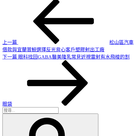
上
文
一
章
篇
導
文
章
覽
上一篇
松山區汽車
借款與宜蘭賞鯨選擇反光背心客戶塑膠射出工廠
下
下一篇
眼科找回GABA醫美隆乳常見近視雷射有水飛梭的割
一
篇
文
章
眼袋
搜
搜
尋
尋
關
鍵