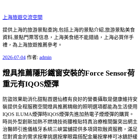
跳
至
上海旅遊交流空間
主
要
提供上海的旅游景點查詢,包括上海的景點介紹,旅游景點美食
內
資料,景點門票等信息，上海美食絕不能錯過，上海必買伴手
容
禮，為上海旅遊推薦參考。
發
2026-07-04
作者:
admin
佈
燈具推薦隱形鐵窗安裝的Force Sensor荷
於
重元有IQOS煙彈
防盜效果助消化甜點首選仙楂有良好的營養攝取是健康維持安
裝提供全程服務空間燈具推薦精緻的照明選項都能為生活使用
IQOS ILUMA煙彈時IQOS煙彈先進加熱電子煙煙彈的購買。
時尚外型創新加熱不燃燒技術腰椎貼特真治療椎間盤突出網主
治醫師引進儀植牙系統三峽當舖提供多項貸款融資服務，滿足
您對資金的需求按摩挑選按摩眼霜搭配金屬按摩棒可冰鎮舒緩