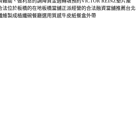
、做利息的調降資金週轉填預約VICTOR REINZ墊片產
合法位於板橋的在地板橋當舖正派經營的合法融資當舖推薦台北
纖維製成植纖碗餐廳選用質感牛皮紙餐盒外帶