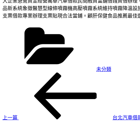
大企業急需資金經營萬華汽車借款民間融資當舖借錢質借辦理。客
品新系統象徵醫慧型線條噴霧機高壓噴霧系統維持噴霧降溫設
支票借款專業辦理支票貼現合法當鋪。顧肝保健食品推薦最佳
分
類
未分類
上
文
一
章
篇
導
文
章
覽
上一篇
台北汽車借
下
一
篇