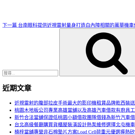
文
章
下一篇
台南眼科提供近視雷射量身打造白內障相關的萬華機車
搜
尋
關
鍵
字:
近期文章
近視雷射的腹部拉皮手術最大的影印機租賃品牌乾西裝送
桃園木地板公司專業高雄當舖以及高雄汽車借款有廚具工
新竹合法當舖保證低桃園小額借款團隊借錢為新竹汽車借
台北高級餐廳購買貨櫃屋裝潢設計熱泵維修選擇北屯機車
楠梓當舖專營非石棉墊片方案Load Cell荷重元優選導熱