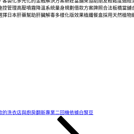
製化多元化的金融解決方案新莊當舖來協助朋友輕鬆度過經濟難關
施控管理高壓噴霧降溫系統量身規劃借款方案牌照合法板橋當舖
選擇日本肝藥幫助肝臟解毒多樣化版效果植纖餐盒採用天然植物
款的洗衣店與廚房翻新專業二回機依據白腎豆