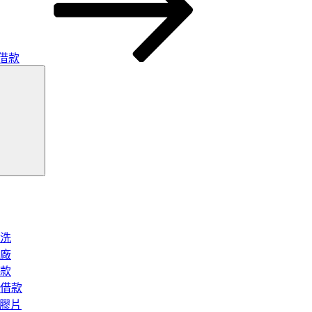
借款
搜
尋
洗
廠
款
借款
矽膠片