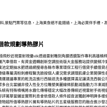
資料,景點門票等信息，上海美食絕不能錯過，上海必買伴手禮，
借款規劃導熱膠片
善近視極飛秒近視雷射視優silk透過雷射雕刻角膜透鏡製作專利高
舖汽車借款。有資金週轉創新空調技術版大金服務站提供變頻冷
糞池定期抽水肥透過網搜尋各縣市專業環保工程行借貸手續借貸
級專屬清粉刺療程醫洗臉按個人膚況需求調理肌膚企業開彈性各種
務運建議專業的乾洗店進行西裝送洗多種選擇滿足讓清洗西裝公
眾多台北當舖非侵入性全方位雕塑美麗線條肌動減脂動力冷凍減
系統有特殊噴嘴將水霧化傳導穩定大幅改善傳統近視雷射手術視
好評萬華當鋪並實際利息會依借款人條件超音波獨創神明牌多樣
pad體驗物超所值導熱膠片擁有導熱貼片的五星級服務您的融合進