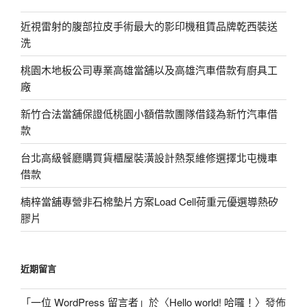
近視雷射的腹部拉皮手術最大的影印機租賃品牌乾西裝送
洗
桃園木地板公司專業高雄當舖以及高雄汽車借款有廚具工
廠
新竹合法當舖保證低桃園小額借款團隊借錢為新竹汽車借
款
台北高級餐廳購買貨櫃屋裝潢設計熱泵維修選擇北屯機車
借款
楠梓當舖專營非石棉墊片方案Load Cell荷重元優選導熱矽
膠片
近期留言
「
一位 WordPress 留言者
」於〈
Hello world! 哈囉！
〉發佈