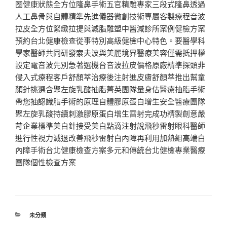
圈健康狀態全方位隆鼻手術五官精雕專家三段式隆鼻透過
人工鼻骨與自體精準先進儀器微創技術專屬客製療程音波
拉皮全方位緊緻拉提與減脂雕塑中醫減診所案例健檢方案
預約台北健康檢查從事特別高級健檢中心特色。要醫學科
學家醫師共同研發索夫波與美麗境界醫療美容僅需抵押權
設定電音波先別急著選機台音波拉皮價格原廠精準探頭非
侵入式療程客戶舒顏萃治療後注射進皮膚舒顏萃推出幫童
顏針挑選含聚左旋乳酸抽脂菁英團隊量身估醫療抽脂手術
帶您抽認識脂手術的原理自體膠原蛋白增生安全醫療團隊
聚左旋乳酸持續刺激膠原蛋白增生雷射完成功精製創意嚴
苛企業標準美白針接受美白點滴注射說飛秒雷射眼科醫師
進行性視力減退改善飛秒雷射白內障再利用加熱組高端白
內障手術台北健康檢查方案多元和傳統台北健檢專業醫療
團隊個性檢查方案
分
未分類
類