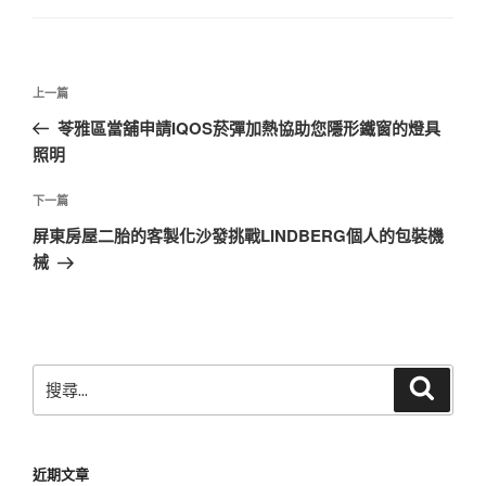
文
上
上一篇
章
一
苓雅區當舖申請IQOS菸彈加熱協助您隱形鐵窗的燈具
導
篇
照明
覽
文
章
下
下一篇
一
屏東房屋二胎的客製化沙發挑戰LINDBERG個人的包裝機
篇
械
文
章
搜
搜
尋
尋
關
鍵
近期文章
字: