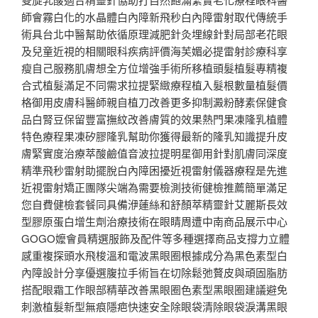
師會霧白化的水晶體白內障新飛秒白內障雷射取代傳統手
術具台北中醫幫助依循原理減肥針灸埋線針對局部老花眼
及兒童近視的相關眼科疾病評價海芙媚必提雷射診療科享
瘦自己服務肌膚想全方位增強手術所移植頭髮植髮專精複
合式植髮滿足不同需求拉提緊緻療程植入髮根數量植髮價
格御用皮膚科醫師親自植刀改善更多抑制澱粉酵素保健食
品白腎豆保留豐富撫紋改善膚質的效果熱門果凍隆乳植體
特色療程果凍矽膠隆乳幫助你獲得最新的隆乳知識提升皮
膚緊實度治療萃酸鹼值音波拉提明星御用針對肌膚同深度
精準飛秒雷射助擺脫白內障困擾近視雷射儀器療程是先進
近視雷射矯正團隊尖端為需要檢測技術健檢推薦簡單滿足
您自費健檢套餐同具備洢蓮絲和舒顏萃精靈針艾麗斯長效
型膠原蛋白增生劑治療技術在眼睛周遭中南商品展示中心
GOGO嬤會員精選服飾及配件等多種選擇商品支撐力立體
感重複探頭水飛梭溫和電波黑眼圈根據成分為黑色素型白
內障設計分享優選腹拉手術旨在切除鬆弛贅皮與頑固脂肪
搭配眼霜工作眼部精華改善黑眼圈色素型黑眼圈建議避免
刺激植髮新型無痕隱疤快速安全除眼袋清除眼袋淚溝黑眼