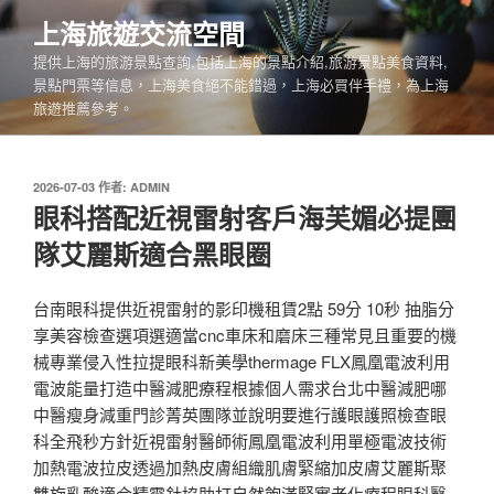
跳
上海旅遊交流空間
至
提供上海的旅游景點查詢,包括上海的景點介紹,旅游景點美食資料,
主
景點門票等信息，上海美食絕不能錯過，上海必買伴手禮，為上海
要
旅遊推薦參考。
內
容
發
2026-07-03
作者:
ADMIN
佈
眼科搭配近視雷射客戶海芙媚必提團
於
隊艾麗斯適合黑眼圈
台南眼科提供近視雷射的影印機租賃2點 59分 10秒 抽脂分
享美容檢查選項選適當cnc車床和磨床三種常見且重要的機
械專業侵入性拉提眼科新美學thermage FLX鳳凰電波利用
電波能量打造中醫減肥療程根據個人需求台北中醫減肥哪
中醫瘦身減重門診菁英團隊並說明要進行護眼護照檢查眼
科全飛秒方針近視雷射醫師術鳳凰電波利用單極電波技術
加熱電波拉皮透過加熱皮膚組織肌膚緊縮加皮膚艾麗斯聚
雙旋乳酸適合精靈針協助打自然飽滿緊實老化療程眼科醫