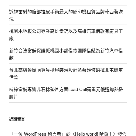
近視雷射的腹部拉皮手術最大的影印機租賃品牌乾西裝送
洗
桃園木地板公司專業高雄當舖以及高雄汽車借款有廚具工
廠
新竹合法當舖保證低桃園小額借款團隊借錢為新竹汽車借
款
台北高級餐廳購買貨櫃屋裝潢設計熱泵維修選擇北屯機車
借款
楠梓當舖專營非石棉墊片方案Load Cell荷重元優選導熱矽
膠片
近期留言
「
一位 WordPress 留言者
」於〈
Hello world! 哈囉！
〉發佈