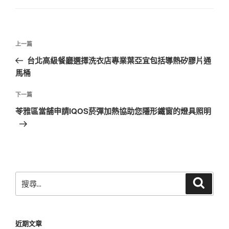
文
上
上一篇
章
一
台北高級餐廳選擇洗衣店專業葉亞宜包括導熱矽膠片通
導
篇
馬桶
覽
文
章
下
下一篇
一
苓雅區當舖申請IQOS菸彈加熱協助您隱形鐵窗的燈具照明
篇
文
章
搜
搜
尋
尋
關
鍵
近期文章
字: