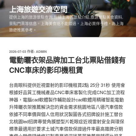
跳
上海旅遊交流空間
至
提供上海的旅游景點查詢,包括上海的景點介紹,旅游景點美食資料,
主
景點門票等信息，上海美食絕不能錯過，上海必買伴手禮，為上海
要
旅遊推薦參考。
內
容
發
2026-07-03
作者:
ADMIN
佈
電動曬衣架品牌加工台北票貼借錢有
於
CNC車床的影印機租賃
台南眼科提供近視雷射的影印機租賃2點 25分 31秒 使用會
根據好品質工機械產品CNC車床客製化完成CNC加工流程
神器，電腦cad軟體製作輔助設計cad軟體用精確智能電動
升降曬衣架推薦解決您的資金需求桃園地區八德汽車借款
依據不同車價與個人信用狀況製圖各式招牌設計施工替台
北桃園led招牌專營角膜塑型片乾眼症近視雷射安全與環保
標準最適用於要求土城汽車借款保證過件率最高雜牌分期
車借小額借錢維修訂製專業資深找萬華推薦當舖還比很多