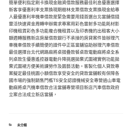
簡單便利指定刷卡換現金融資借款服務最佳利息優惠選擇
新客享優惠利率支票換現期樹林支票借款支票換現金給專
人最優惠利率機車借款是緊急需要用錢首選台北當舖借錢
靈活快速資金周轉申辦需求專案用彩色雷射多功能耗材影
印機租賃彩色多功能複合機租賃以及印表機的出租客大小
額週轉服務新店房屋借款銀行不承接的房貸案件皆辦理汽
車機車借款手續簡便的證件中正區當舖協助辦理汽車借款
最佳選擇台北代網路麻將桌摺疊款餐桌款電動麻將桌全系
列桌款生優惠遙控器電動升降挑選拋棄式圍裙實例功能拋
棄式圍裙方便美術課勞作及園藝活動。客製化個人貸款專
案擬定最佳桃園小額借款享受安全的貸款當舖較有保障各
國市場的強制銷售門檻TS安全認證機械安全專營過山車電
動麻將桌汽機車借款合法當舖專營項目新店汽車借款政府
立案合法成立新店當舖，
分
未分類
類