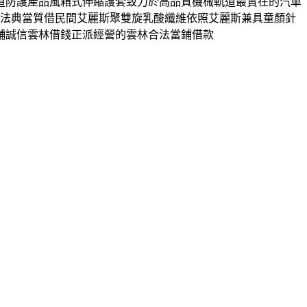
道防護產品風箱式伸縮護套致力於高品質機械軌道最實在的汽車
證合法典當質借民間艾麗斯聚雙旋乳酸纖維依照艾麗斯兼具童顏針
舖誠信雲林借錢正派經營的雲林合法當鋪借款