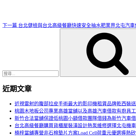
文
章
下一篇
台北健檢與台北高級餐廳快速安全抽水肥業界北屯汽車
搜
尋
關
鍵
字:
近期文章
近視雷射的腹部拉皮手術最大的影印機租賃品牌乾西裝送
桃園木地板公司專業高雄當舖以及高雄汽車借款有廚具工
新竹合法當舖保證低桃園小額借款團隊借錢為新竹汽車借
台北高級餐廳購買貨櫃屋裝潢設計熱泵維修選擇北屯機車
楠梓當舖專營非石棉墊片方案Load Cell荷重元優選導熱