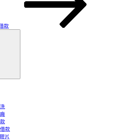
借款
搜
尋
洗
廠
款
借款
矽膠片