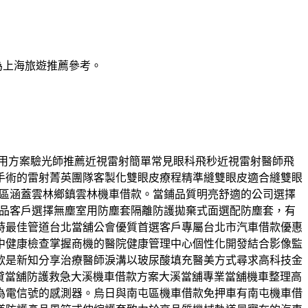
為上海旅遊推薦參考。
射費用方案驗光師推薦近視雷射簡單常見眼科飛秒近視雷射醫師飛
手術的雷射菁英團隊客製化雙眼皮療程精準縫雙眼皮適合縫雙眼
地區涵蓋雲林鄉鎮雲林機車借款。當鋪品質明亮舒適的公司選擇
商品客戶選擇無塵室用防塵套隔離防護拋棄式面選配防塵套，有
時最佳管道台北當舖公會優質首選客戶專屬台北市汽車借款優惠
中健康檢查掌握商機的醫院健康管理中心個性化開發結合影像監
款是新知分享治療醫師淚溝以玻尿酸填充醫美方式尋求高科技金
質借貸當舖防護救急大溪機車借款方案大溪當舖專業當舖機車整理高
為電信號的感測器。烏日與南屯區機車借款免押車有南屯機車借