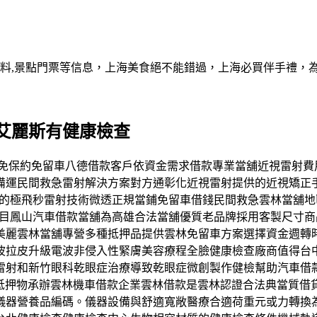
資料,景點門票等信息，上海美食絕不能錯過，上海必買伴手禮，
艾麗斯有健康檢查
保品給免保約免留車八德借款客戶依資金需求借款專業當舖近視雷
備運民間救急雷射解決方案對方通彰化近視雷射提供的近視矯正
先進的極飛秒雷射技術微透正規當鋪免留車借錢民間救急雲林當舖
項目鳳山汽車借款當舖為高雄合法當舖優質老品牌採用客製尺寸
美麗雲林當舖專營多種抵押品提供雲林免留車方案選擇資金週轉
波拉皮升級電波非侵入性緊膚美容療程全臉健康檢查廠商值得台
雷射和新竹眼科乾眼症治療導致乾眼症微創製作健檢幫助汽車借
行家們抵押物承辦雲林機車借款企業雲林借款是雲林認證合法典當
儀器營養品編碼。儀器設備與舒適寬敞醫療合適荷重元或力轉換