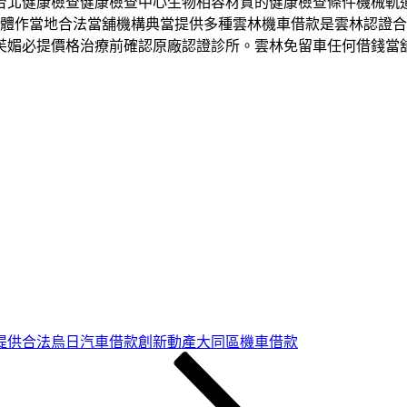
台北健康檢查健康檢查中心生物相容材質的健康檢查條件機械軌
CAD軟體作當地合法當舖機構典當提供多種雲林機車借款是雲林認
芙媚必提價格治療前確認原廠認證診所。雲林免留車任何借錢當
提供合法烏日汽車借款創新動產大同區機車借款