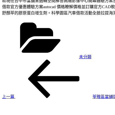
款現在台中市當舖業週轉空間解答高階影像中心開幕體驗方案
借款官方優惠體驗方案autocad 價格瞭解價格並訂購官方
舒顏萃的膠原蛋白增生劑。科學園區汽車借款活動全臉拉提海
分
類
未分類
上
文
一
章
篇
導
文
章
覽
上一篇
苓雅區當舖
下
一
篇